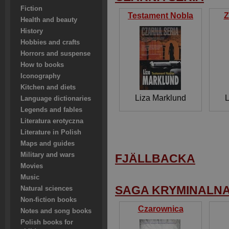
Fiction
Testament Nobla
Z
Health and beauty
History
Hobbies and crafts
Horrors and suspense
How to books
Iconography
Kitchen and diets
Liza Marklund
L
Language dictionaries
Legends and fables
Literatura erotyczna
Literature in Polish
Maps and guides
Military and wars
FJÄLLBACKA
Movies
Music
SAGA KRYMINALN
Natural sciences
Non-fiction books
Czarownica
Notes and song books
Polish books for