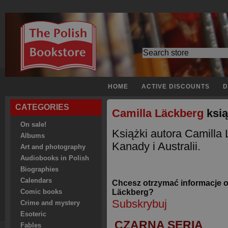
HOME
ACTIVE DISCOUNTS
D
CATEGORIES
Camilla Läckberg
ksią
On sale!
Książki autora Camilla
Albums
Kanady i Australii.
Art and photography
Audiobooks in Polish
Biographies
Calendars
Chcesz otrzymać informacje o
Läckberg?
Comic books
Subskrybuj
Crime and mystery
Esoteric
CZARNA SERIA
Fables