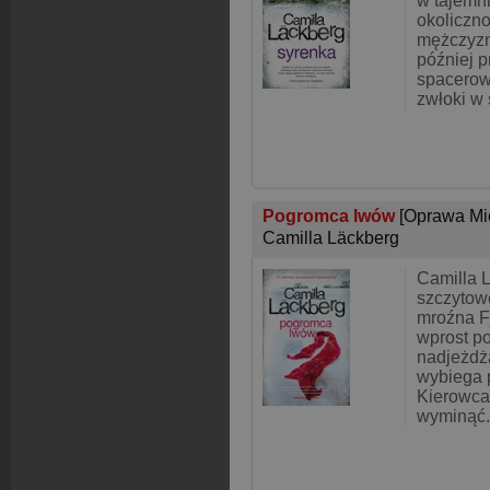
w tajemn
okoliczno
mężczyzn
później 
spacerowi
zwłoki w 
Pogromca lwów
[Oprawa Mi
Camilla Läckberg
Camilla 
szczytowe
mroźna Fj
wprost p
nadjeżdż
wybiega 
Kierowca 
wyminąć.