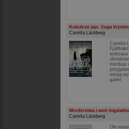
Kukułcze jajo. Saga krymin
Camilla Läckberg
Camilla 
Fjällbaki
wstrząsa
zbrodniac
morduje 
przygoto
swoją wy
galeri
Morderstwa i woń migdałó
Camilla Läckberg
Oto wyją