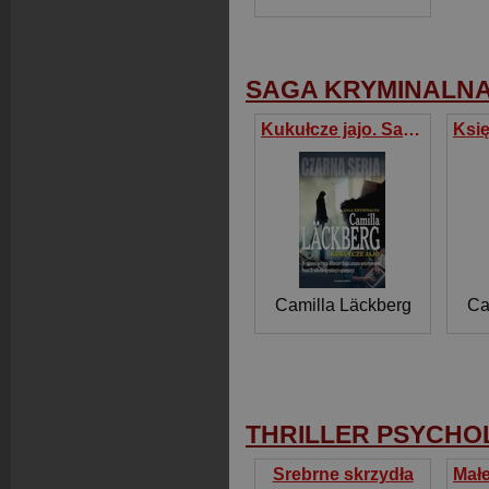
SAGA KRYMINALN
Kukułcze jajo. Saga kryminalna Fjällbacka. Tom 11
Camilla Läckberg
Ca
THRILLER PSYCHO
Srebrne skrzydła