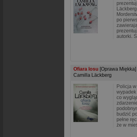
prezentu
Läckberg 
Morderst
po pierws
zawierają
prezentuj
autorki. 
Ofiara losu
[Oprawa Miękka]
Camilla Läckberg
Policja 
wypadek 
co wyglą
zdarzenie
podobny
budzić po
pełne ręc
że w mie