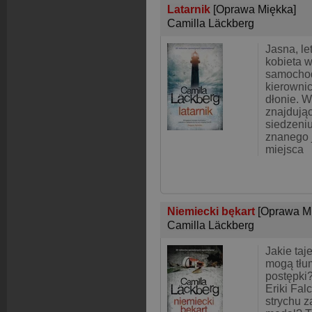
Latarnik
[Oprawa Miękka]
Camilla Läckberg
Jasna, le
kobieta 
samocho
kierowni
dłonie. 
znajdują
siedzeni
znanego 
miejsca
Niemiecki bękart
[Oprawa M
Camilla Läckberg
Jakie taj
mogą tłum
postępki
Eriki Fal
strychu z