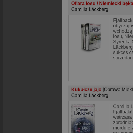
Ofiara losu / Niemiecki bęka
Camilla Läckberg
Fjällback
obyczajo
wchodzą 
losu, Nie
Syrenka 
Läckberg
sukces cz
sprzedan
Kukułcze jajo
[Oprawa Mięk
Camilla Läckberg
Camilla 
Fjällbaki
wstrząsa
zbrodniac
morduje 