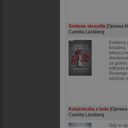
Srebrne skrzydła
[Oprawa M
Camilla Läckberg
Kobieca z
brutalna
toksyczn
zbudował
za granic
odbywa ka
Revenge 
właśnie 
Księżniczka z lodu
[Oprawa
Camilla Läckberg
Gdy w sp