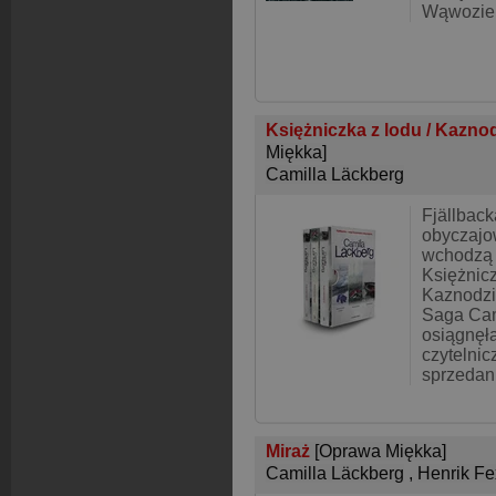
Wąwozie 
Księżniczka z lodu / Kaznod
Miękka]
Camilla Läckberg
Fjällback
obyczajo
wchodzą 
Księżnicz
Kaznodzi
Saga Cam
osiągnęł
czytelnic
sprzedan
Miraż
[Oprawa Miękka]
Camilla Läckberg
,
Henrik F