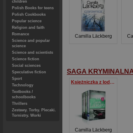
children
Polish Books for teens
Polish Cookbooks
Popular science
Religion and faith
Romance
Camilla Läckberg
Ca
Science and popular
science
Science and scientists
Science fiction
Social sciences
SAGA KRYMINALNA
Speculative fiction
Sport
Księżniczka z lodu / Kaznodzieja / Kamieniarz / Ofiara losu Pakiet Camilla Lackberg tom 1-4
Technology
Textbooks /
schoolbooks
Thrillers
Zestawy. Torby. Plecaki.
Tornistry. Worki
Camilla Läckberg