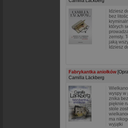
Camilla Läckberg
Idziesz d
bez litoś
kryminal
których s
prowadzą
zemsty. 
jaką wsz
Idziesz d
Fabrykantka aniołków
[Opr
Camilla Läckberg
Wielkano
wyspy w p
znika bez
pięknie 
stole zos
wielkano
ma nikog
wyjątki