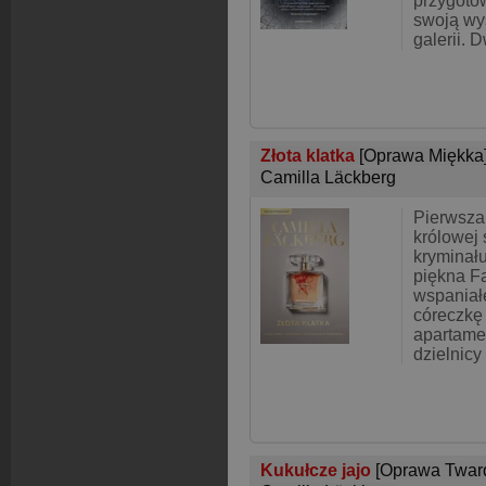
przygoto
swoją wy
galerii. 
Złota klatka
[Oprawa Miękka
Camilla Läckberg
Pierwsza 
królowej
kryminału
piękna F
wspaniał
córeczkę
apartame
dzielnic
Kukułcze jajo
[Oprawa Twar