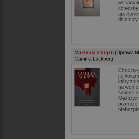
wspaniał
córeczkę
apartame
dzielnic
Marzenia z brązu
[Oprawa M
Camilla Läckberg
Choć były
jej koszm
który zbie
na wolnoś
śmierteln
Mężczyzn
przerażen
niebezpi