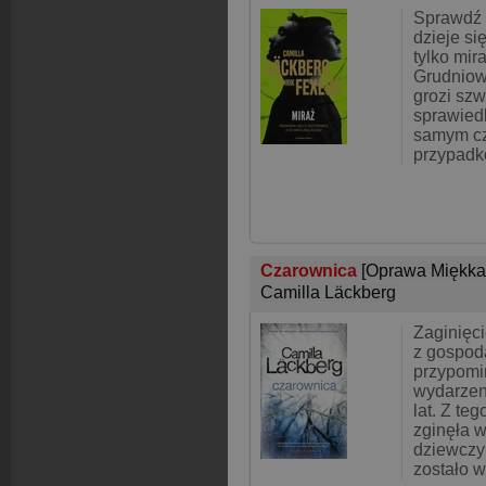
Sprawdź 
dzieje si
tylko mir
Grudniow
grozi sz
sprawied
samym cz
przypadk
Czarownica
[Oprawa Miękka
Camilla Läckberg
Zaginięci
z gospoda
przypomi
wydarzeni
lat. Z te
zginęła 
dziewczyn
zostało w