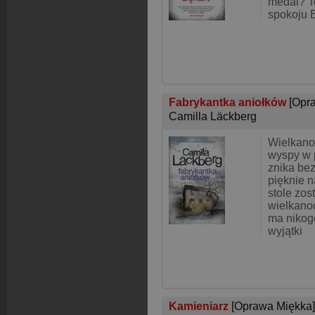
medal? To
spokoju E
Fabrykantka aniołków
[Opr
Camilla Läckberg
Wielkano
wyspy w p
znika bez
pięknie 
stole zos
wielkano
ma nikog
wyjątki
Kamieniarz
[Oprawa Miękka]