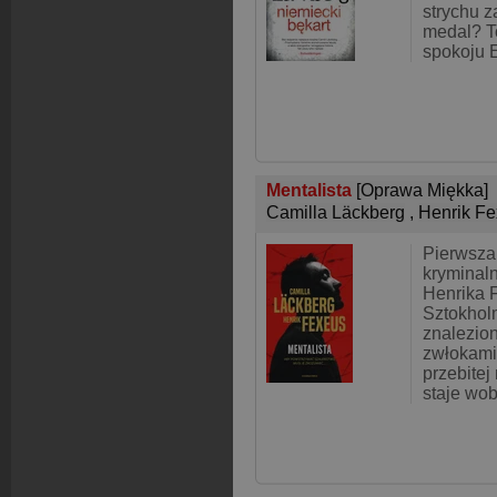
strychu z
medal? To
spokoju E
Mentalista
[Oprawa Miękka]
Camilla Läckberg
,
Henrik F
Pierwsza 
kryminaln
Henrika 
Sztokhol
znalezion
zwłokami
przebitej
staje wob