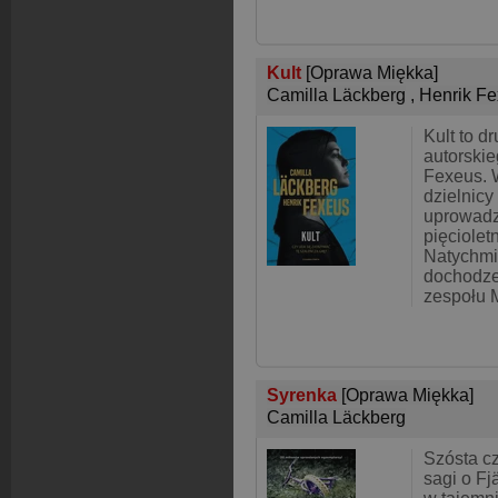
Kult
[Oprawa Miękka]
Camilla Läckberg
,
Henrik F
Kult to dr
autorski
Fexeus. 
dzielnic
uprowadz
pięciolet
Natychmi
dochodze
zespołu 
Syrenka
[Oprawa Miękka]
Camilla Läckberg
Szósta c
sagi o Fj