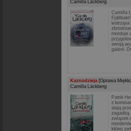
Camilla Läckberg
Camilla 
Fjällbaki
wstrząsa
zbrodniac
morduje 
przygoto
swoją wy
galerii. 
Kaznodzieja
[Oprawa Miękk
Camilla Läckberg
Patrik He
z komisa
stają pr
zagadką. 
związek 
morderstw
której zw