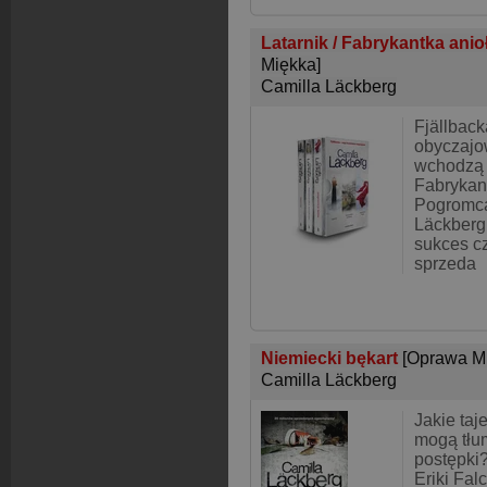
Latarnik / Fabrykantka ani
Miękka]
Camilla Läckberg
Fjällback
obyczajo
wchodzą 
Fabrykan
Pogromca
Läckberg
sukces cz
sprzeda
Niemiecki bękart
[Oprawa M
Camilla Läckberg
Jakie taj
mogą tłum
postępki
Eriki Fal