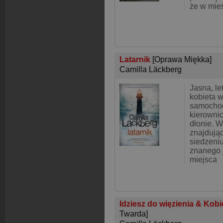
że w mie
Latarnik
[Oprawa Miękka]
Camilla Läckberg
Jasna, le
kobieta 
samocho
kierowni
dłonie. 
znajdują
siedzeni
znanego 
miejsca
Idziesz do więzienia & Kobi
Twarda]