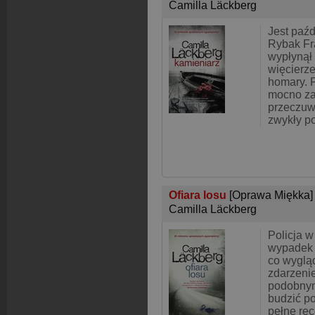
Camilla Läckberg
Jest paź
Rybak Fr
wypłynął 
więcierze
homary. P
mocno za
przeczuwa
zwykły p
Ofiara losu
[Oprawa Miękka]
Camilla Läckberg
Policja 
wypadek 
co wyglą
zdarzenie
podobny
budzić po
pełne ręc