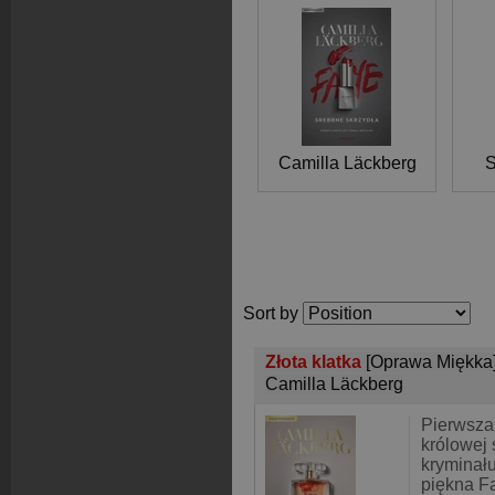
Camilla Läckberg
S
Sort by
Złota klatka
[Oprawa Miękka
Camilla Läckberg
Pierwsza 
królowej
kryminału
piękna F