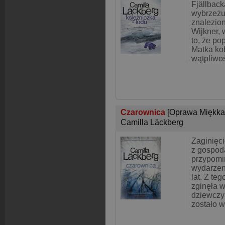
Fjällbac
wybrzeżu
znalezio
Wijkner,
to, że po
Matka ko
wątpliwo
Czarownica
[Oprawa Miękka
Camilla Läckberg
Zaginięci
z gospoda
przypomi
wydarzeni
lat. Z te
zginęła 
dziewczyn
zostało w