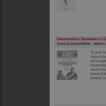
Gaumardżos Opowieści z G
Anna Dziewit-Meller
,
Marcin 
To jest G
zapachów
iście baj
niezwykły
niezlicz
towarzysk
podróż za