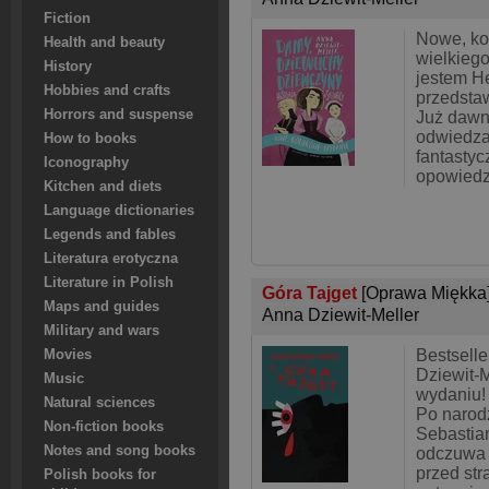
Fiction
Nowe, ko
Health and beauty
wielkiego
History
jestem H
Hobbies and crafts
przedstaw
Horrors and suspense
Już dawno
odwiedza
How to books
fantastyc
Iconography
opowiedz
Kitchen and diets
Language dictionaries
Legends and fables
Literatura erotyczna
Literature in Polish
Góra Tajget
[Oprawa Miękka
Maps and guides
Anna Dziewit-Meller
Military and wars
Bestsell
Movies
Dziewit-
Music
wydaniu!
Natural sciences
Po narod
Non-fiction books
Sebastia
Notes and song books
odczuwa i
przed str
Polish books for