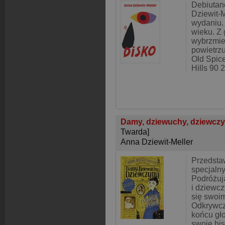
Debiutan
Dziewit-
wydaniu. 
wieku. Z
wybrzmie
powietrzu
Old Spice
Hills 90 
Damy, dziewuchy, dziewcz
Twarda]
Anna Dziewit-Meller
Przedsta
specjaln
Podróżuj
i dziewcz
się swoi
Odkrywczy
końcu gł
swoje his