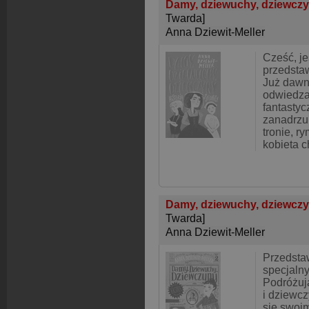
Damy, dziewuchy, dziewczy
Twarda]
Anna Dziewit-Meller
Cześć, j
przedstaw
Już dawno
odwiedza
fantastyc
zanadrzu.
tronie, r
kobieta c
Damy, dziewuchy, dziewcz
Twarda]
Anna Dziewit-Meller
Przedsta
specjaln
Podróżuj
i dziewcz
się swoi