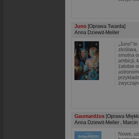
Juno
[Oprawa Twarda]
Anna Dziewit-Meller
„Juno” to
złośliwa
smutna o
ambicji, 
żałobie o
astronom
przykładz
zwyczajn
Gaumardżos
[Oprawa Miękk
Anna Dziewit-Meller
,
Marcin 
Nowe, uz