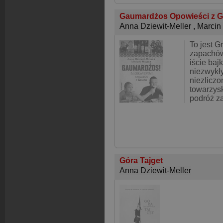
Gaumardżos Opowieści z G
Anna Dziewit-Meller
,
Marcin 
To jest G
zapachów
iście baj
niezwykły
niezlicz
towarzysk
podróż za
Góra Tajget
Anna Dziewit-Meller