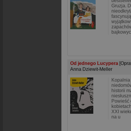
bestselle
Gruzja. D
nieodkryt
fascynuj
wyjątkow
zapachów
bajkowyc
Od jednego Lucypera
[Opra
Anna Dziewit-Meller
Kopalnia 
niedomów
historii ma
niesłuszn
Powieść o
kobietac
XXI wiek
na u