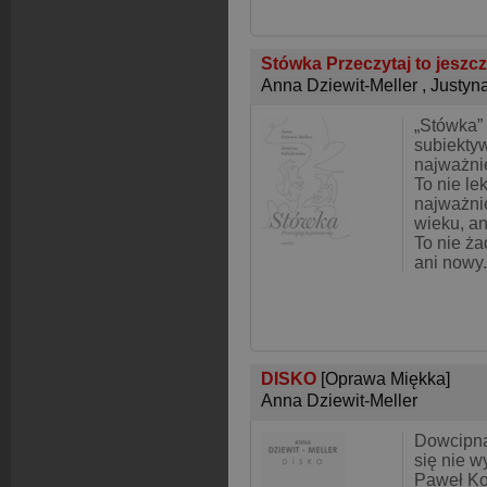
Stówka Przeczytaj to jeszc
Anna Dziewit-Meller
,
Justyn
„Stówka” 
subiekty
najważni
To nie le
najważni
wieku, an
To nie ża
ani nowy.
DISKO
[Oprawa Miękka]
Anna Dziewit-Meller
Dowcipna 
się nie 
Paweł Koz