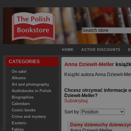
HOME
ACTIVE DISCOUNTS
D
CATEGORIES
Anna Dziewit-Meller
książk
On sale!
Książki autora Anna Dziewit-Mel
Albums
Art and photography
Chcesz otrzymać informacje 
Audiobooks in Polish
Dziewit-Meller?
Biographies
Subskrybuj
Calendars
Comic books
Sort by
Crime and mystery
Esoteric
Damy dziewuchy dziewczyn
Fables
Anna Dziewit-Meller