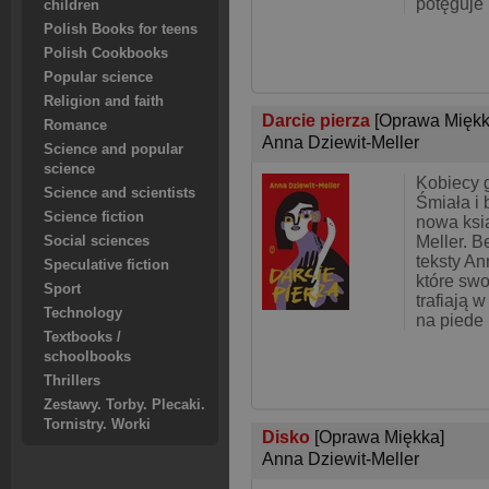
potęguje 
children
Polish Books for teens
Polish Cookbooks
Popular science
Religion and faith
Darcie pierza
[Oprawa Miękk
Romance
Anna Dziewit-Meller
Science and popular
science
Kobiecy 
Science and scientists
Śmiała i
Science fiction
nowa ksi
Meller. 
Social sciences
teksty An
Speculative fiction
które swo
Sport
trafiają 
Technology
na piede
Textbooks /
schoolbooks
Thrillers
Zestawy. Torby. Plecaki.
Tornistry. Worki
Disko
[Oprawa Miękka]
Anna Dziewit-Meller