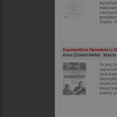
wyrachow
małą kari
nauczyci
podstawo
Śląsku. 
Gaumardżos Opowieści z G
Anna Dziewit-Meller
,
Marcin 
To jest G
zapachów
iście baj
niezwykły
niezlicz
towarzysk
podróż za