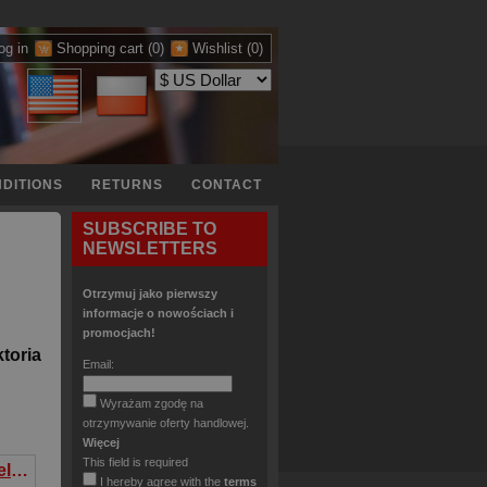
og in
Shopping cart
(0)
Wishlist
(0)
DITIONS
RETURNS
CONTACT
SUBSCRIBE TO
NEWSLETTERS
Otrzymuj jako pierwszy
informacje o nowościach i
promocjach!
toria
Email:
Wyrażam zgodę na
otrzymywanie oferty handlowej.
Więcej
This field is required
Księżniczka Amelka z naklejkami Zabawy i dalekie wyprawy
I hereby agree with the
terms