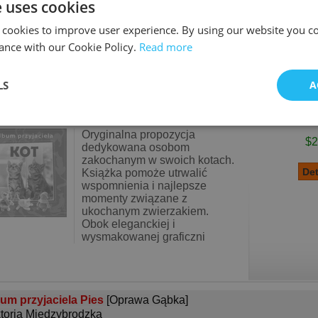
e uses cookies
podczas kąpieli i w łóżeczku.
Wyraźne, bard
 cookies to improve user experience. By using our website you co
ance with our Cookie Policy.
Read more
LS
A
um przyjaciela Kot
[Oprawa Gąbka]
toria Międzybrodzka
Oryginalna propozycja
$2
dedykowana osobom
zakochanym w swoich kotach.
Książka pomoże utrwalić
wspomnienia i najlepsze
momenty związane z
ukochanym zwierzakiem.
Obok eleganckiej i
wysmakowanej graficzni
um przyjaciela Pies
[Oprawa Gąbka]
toria Międzybrodzka