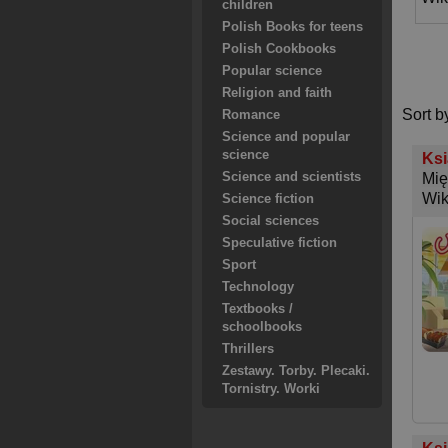
children
Polish Books for teens
Polish Cookbooks
Popular science
Religion and faith
Sort b
Romance
Science and popular
science
Ksi
Science and scientists
Mię
Wik
Science fiction
Social sciences
Speculative fiction
Sport
Technology
Textbooks /
schoolbooks
Thrillers
Zestawy. Torby. Plecaki.
Tornistry. Worki