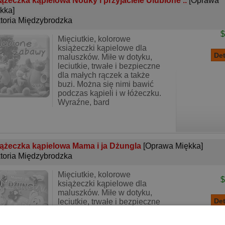
ążeczka kąpielowa Nouky i przyjaciele Ulubione ..
[Oprawa
kka]
toria Międzybrodzka
$
Mięciutkie, kolorowe
książeczki kąpielowe dla
maluszków. Miłe w dotyku,
leciutkie, trwałe i bezpieczne
dla małych rączek a także
buzi. Można się nimi bawić
podczas kąpieli i w łóżeczku.
Wyraźne, bard
ążeczka kąpielowa Mama i ja Dżungla
[Oprawa Miękka]
toria Międzybrodzka
Mięciutkie, kolorowe
$
książeczki kąpielowe dla
maluszków. Miłe w dotyku,
leciutkie, trwałe i bezpieczne
dla małych rączek a także
buzi. Można się nimi bawić