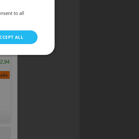
nsent to all
ENGLISH
POLISH
CCEPT ALL
2,94