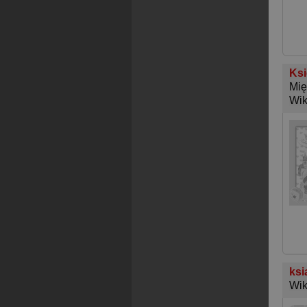
Ksi
Mię
Wik
ksi
Wik