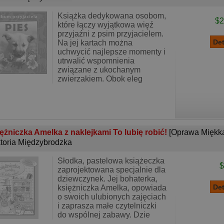
Książka dedykowana osobom,
$2
które łączy wyjątkowa więź
przyjaźni z psim przyjacielem.
Na jej kartach można
uchwycić najlepsze momenty i
utrwalić wspomnienia
związane z ukochanym
zwierzakiem. Obok eleg
ężniczka Amelka z naklejkami To lubię robić!
[Oprawa Miękk
toria Międzybrodzka
Słodka, pastelowa książeczka
$
zaprojektowana specjalnie dla
dziewczynek. Jej bohaterka,
księżniczka Amelka, opowiada
o swoich ulubionych zajęciach
i zaprasza małe czytelniczki
do wspólnej zabawy. Dzie