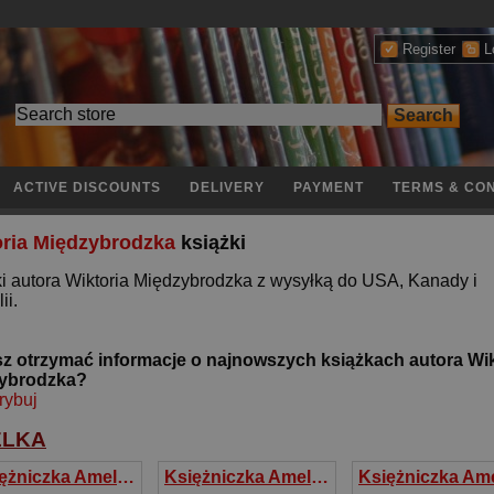
Register
L
ACTIVE DISCOUNTS
DELIVERY
PAYMENT
TERMS & CON
oria Międzybrodzka
książki
i autora Wiktoria Międzybrodzka z wysyłką do USA, Kanady i
ii.
z otrzymać informacje o najnowszych książkach autora Wik
ybrodzka?
rybuj
ELKA
Księżniczka Amelka z naklejkami To lubię robić!
Księżniczka Amelka