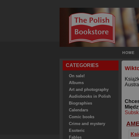
HOME
CATEGORIES
Wikt
On sale!
Książk
Albums
Austral
Art and photography
Audiobooks in Polish
Chces
Biographies
Międz
Calendars
Subsk
Comic books
AM
Crime and mystery
Esoteric
Fables