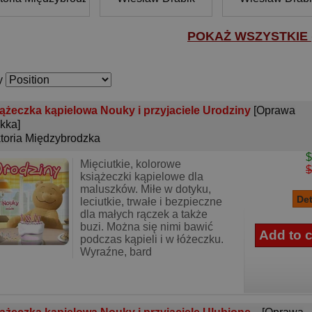
POKAŻ WSZYSTKIE (
y
ążeczka kąpielowa Nouky i przyjaciele Urodziny
[Oprawa
kka]
toria Międzybrodzka
$
Mięciutkie, kolorowe
$
książeczki kąpielowe dla
maluszków. Miłe w dotyku,
leciutkie, trwałe i bezpieczne
dla małych rączek a także
buzi. Można się nimi bawić
podczas kąpieli i w łóżeczku.
Wyraźne, bard