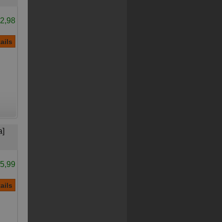
2,98
a]
5,99