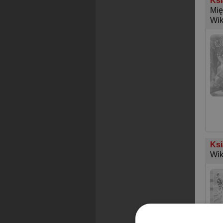
Ksi
Mię
Wik
Ksi
Wik