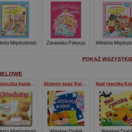
toria Międzybrodzka
Zarawska Patrycja
Wiktoria Między
POKAŻ WSZYSTKIE 
IELOWE
Książeczka kąpielowa Nouky i przyjaciele Urodziny
Idziemy spać Książeczka kąpielowa z grzechotką
toria Międzybrodzka
Wiesław Drabik
Wiesław Drabi