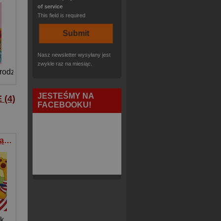
of service
This field is required
Nasz newsletter wysyłany jest
zwykle raz na miesiąc.
brodzka
JESTEŚMY NA
(4)
FACEBOOKU!
Nad rzeczką Książeczka kąpielowa z grzechotką
k