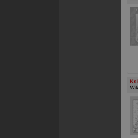
Ksi
Wik