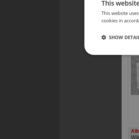
This websit
This website uses
cookies in accord
SHOW DETAI
Alb
Wik
Alb
Wik