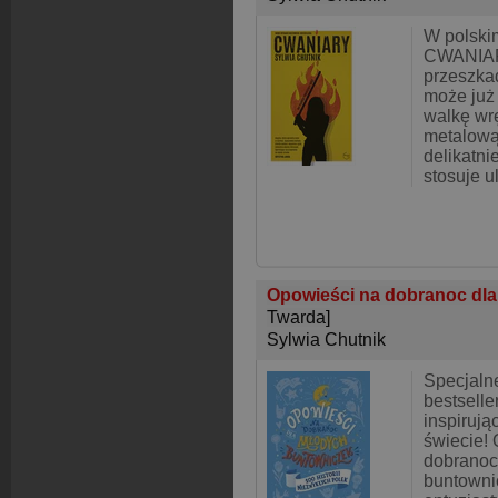
W polski
CWANIAR
przeszkad
może już
walkę wr
metalową
delikatni
stosuje u
Opowieści na dobranoc dla
Twarda]
Sylwia Chutnik
Specjaln
bestselle
inspirują
świecie!
dobranoc
buntowni