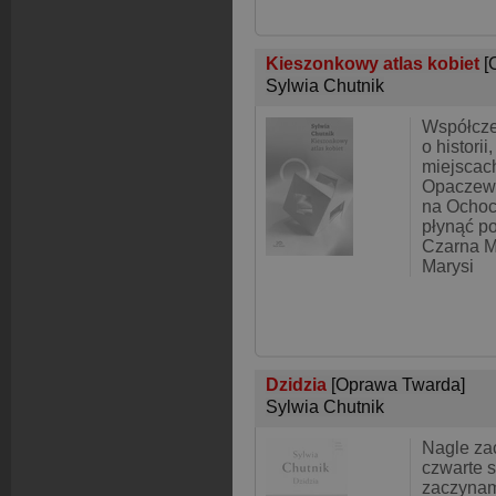
Kieszonkowy atlas kobiet
[
Sylwia Chutnik
Współcze
o historii
miejscac
Opaczews
na Ochoci
płynąć p
Czarna M
Marysi
Dzidzia
[Oprawa Twarda]
Sylwia Chutnik
Nagle za
czwarte 
zaczynam