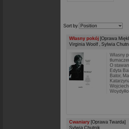
Sort by
Własny pokój
[Oprawa Mięk
Virginia Woolf
,
Sylwia Chutn
Własny po
tłumaczen
O stawan
Edyta Ba
Bator, M
Katarzyn
Wojciec
Woydyłło
Cwaniary
[Oprawa Twarda]
Sylwia Chutnik