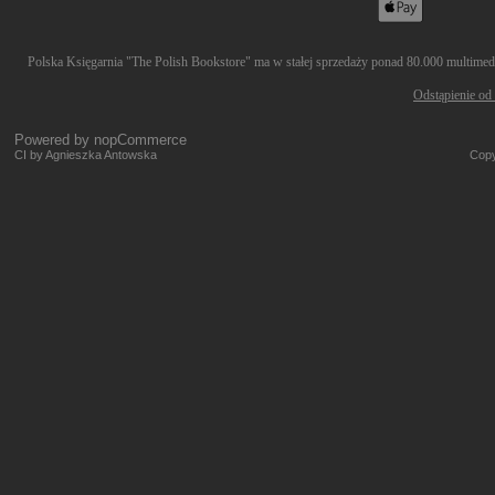
Polska Księgarnia "The Polish Bookstore" ma w stałej sprzedaży ponad 80.000 multimedió
Odstąpienie od
Powered by
nopCommerce
CI by Agnieszka Antowska
Copy