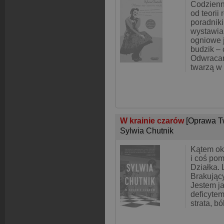
Codzienno
od teorii
poradniki
wystawia
ogniowe 
budzik –
Odwracam
twarzą w 
W krainie czarów
[Oprawa T
Sylwia Chutnik
Kątem ok
i coś po
Działka. 
Brakując
Jestem ja
deficytem
strata, bó