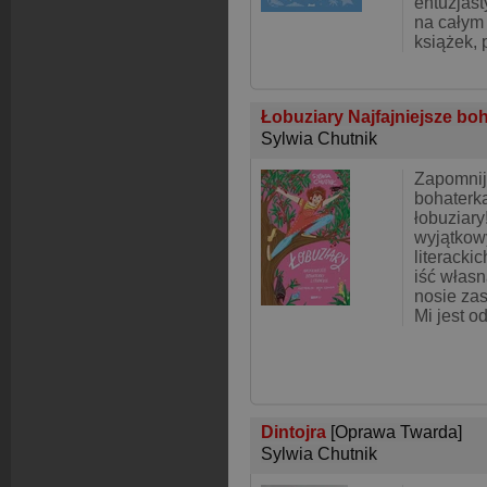
entuzjas
na całym 
książek, 
Łobuziary Najfajniejsze boh
Sylwia Chutnik
Zapomnij
bohaterk
łobuziary
wyjątkow
literackic
iść własn
nosie za
Mi jest 
Dintojra
[Oprawa Twarda]
Sylwia Chutnik