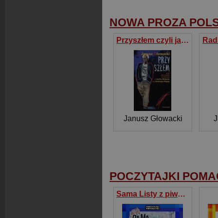
NOWA PROZA POL
Przyszłem czyli jak pisałem scenariusz o Lechu Wałęsie dla Andrzeja Wajdy
Rad
Janusz Głowacki
J
POCZYTAJKI POMA
Sama Listy z piwnicy