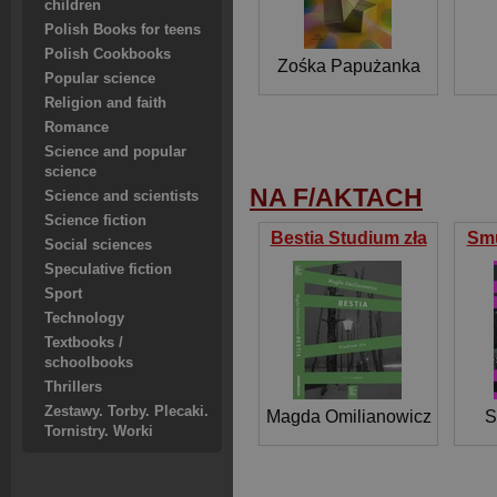
children
Polish Books for teens
Polish Cookbooks
Zośka Papużanka
Popular science
Religion and faith
Romance
Science and popular
science
NA F/AKTACH
Science and scientists
Science fiction
Bestia Studium zła
Smu
Social sciences
Speculative fiction
Sport
Technology
Textbooks /
schoolbooks
Thrillers
Zestawy. Torby. Plecaki.
Magda Omilianowicz
S
Tornistry. Worki