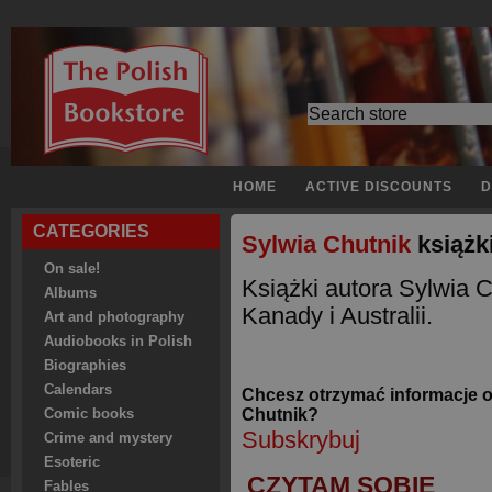
HOME
ACTIVE DISCOUNTS
D
CATEGORIES
Sylwia Chutnik
książk
On sale!
Książki autora Sylwia 
Albums
Kanady i Australii.
Art and photography
Audiobooks in Polish
Biographies
Calendars
Chcesz otrzymać informacje o
Chutnik?
Comic books
Subskrybuj
Crime and mystery
Esoteric
CZYTAM SOBIE
Fables