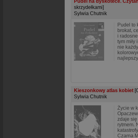
Pudel na dyskotece. Czyta
skrzydełkami]
Sylwia Chutnik
Pudel to 
brokat, c
i radosne
tym miły 
nie każdy
kolorowy
najlepszy
Kieszonkowy atlas kobiet
[
Sylwia Chutnik
Życie w k
Opaczews
zdaje si
rytmem. N
katastrofy
Czarna M