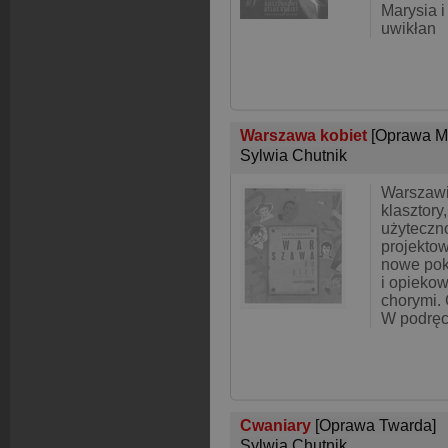
Marysia i
uwikłan
Warszawa kobiet
[Oprawa M
Sylwia Chutnik
Warszawi
klasztory
użyteczno
projektow
nowe poko
i opiekow
chorymi. 
W podręc
Cwaniary
[Oprawa Twarda]
Sylwia Chutnik