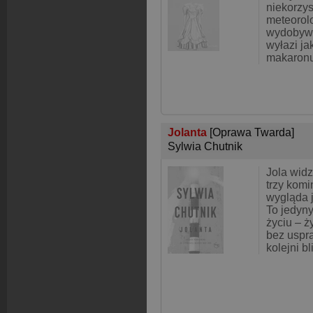
niekorzy
meteorol
wydobywa 
wyłazi ja
makaronu.
Jolanta
[Oprawa Twarda]
Sylwia Chutnik
Jola wid
trzy komi
wygląda j
To jedyny
życiu – ży
bez uspra
kolejni bl