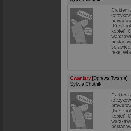
Całkiem 
łotrzykow
brawurowe
„Kieszon
kobiet”. 
warszaw
postanaw
sprawied
rękę. Wła
Cwaniary
[Oprawa Twarda]
Sylwia Chutnik
Całkiem 
łotrzykow
brawurowe
„Kieszon
kobiet”. 
warszaw
postanaw