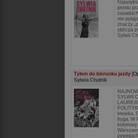
Najwięks
prostu p
zasadach
nie pytaj
znaczy „z
oblicza 
Sylwii Ch
Tyłem do kierunku jazdy
[O
Sylwia Chutnik
NAJNOW
SYLWII 
LAUREA
POLITYKI
krewka. S
fryga. W 
kolorowy 
Warszaw
pepegac