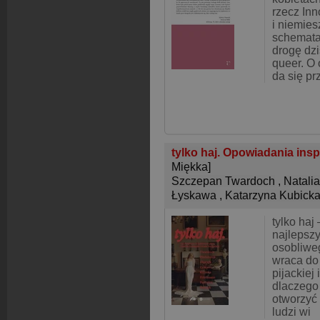
rzecz Inn
i niemies
schemata
drogę dz
queer. O 
da się pr
tylko haj. Opowiadania ins
Miękka]
Szczepan Twardoch
,
Natali
Łyskawa
,
Katarzyna Kubick
tylko haj
najlepsz
osobliwe
wraca do
pijackiej 
dlaczego
otworzyć
ludzi wi