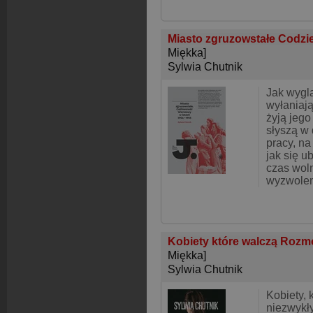
Miasto zgruzowstałe Codzi
Miękka]
Sylwia Chutnik
Jak wygl
wyłaniają
żyją jeg
słyszą w
pracy, na
jak się u
czas woln
wyzwolen
Kobiety które walczą Rozm
Miękka]
Sylwia Chutnik
Kobiety, 
niezwykł