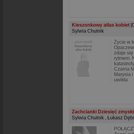
Kieszonkowy atlas kobiet
[
Sylwia Chutnik
Życie w k
Opaczews
zdaje si
rytmem. N
katastrofy
Czarna M
Marysia i
uwikła
Zachcianki Dziesięć zmys
Sylwia Chutnik
,
Łukasz Dębs
POŁĄCZ