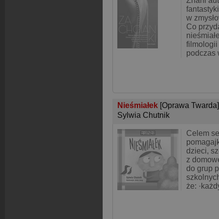
Znani aut
fantastyki
w zmysło
Co przyda
nieśmiał
filmologi
podczas 
Nieśmiałek
[Oprawa Twarda]
Sylwia Chutnik
Celem ser
pomagajk
dzieci, s
z domoweg
do grup 
szkolnych
że: ·każd