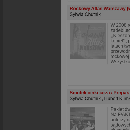
Rockowy Atlas Warszawy (
Sylwia Chutnik
W 2008 r
zadebiut
„,Kieszo
kobiet“,,
latach tw
przewodn
rockowej
Wszystko 
Smutek cinkciarza / Prepar
Sylwia Chutnik
,
Hubert Klim
Pakiet dw
Na F/AKT
autorzy n
sądowych