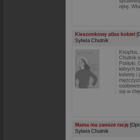
sprawied
rękę. Wła
Kieszonkowy atlas kobiet
[
Sylwia Chutnik
Książka, 
Chutnik 
Polityki.
których b
kobiety i
mężczyzn
osobowoś
się w chę
Mama ma zawsze rację
[Opr
Sylwia Chutnik