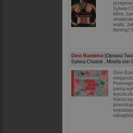
przeprow
Sylwię Ch
które, z
amatorsko
walki. Ja
trening? 
Dino Bambino
[Oprawa Twa
Sylwia Chutnik
,
Mirella von
Dino Bam
eleganck
Pewnego 
panią wyb
wycieczk
Nieszczę
powoduje,
wypadają
odnajdzie