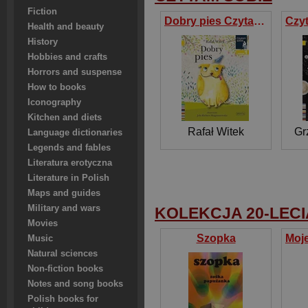
Fiction
Dobry pies Czytam sobie Poziom 1
Health and beauty
History
Hobbies and crafts
Horrors and suspense
How to books
Iconography
Kitchen and diets
Rafał Witek
Gr
Language dictionaries
Legends and fables
Literatura erotyczna
Literature in Polish
Maps and guides
Military and wars
KOLEKCJA 20-LECI
Movies
Szopka
Music
Natural sciences
Non-fiction books
Notes and song books
Polish books for