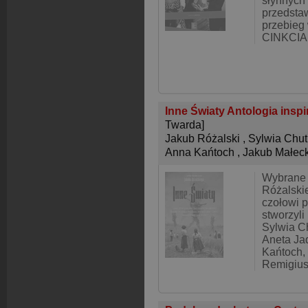
słynnych
przedsta
przebie
CINKCIAR
Inne Światy Antologia insp
Twarda]
Jakub Różalski
,
Sylwia Chut
Anna Kańtoch
,
Jakub Małeck
Wybrane 
Różalskie
czołowi p
stworzyli
Sylwia Ch
Aneta Ja
Kańtoch,
Remigius