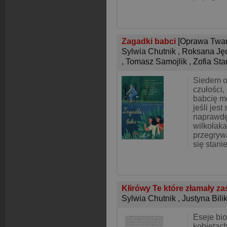
Zagadki babci
[Oprawa Twar
Sylwia Chutnik
,
Roksana Ję
,
Tomasz Samojlik
,
Zofia St
Siedem o
czułości,
babcię m
jeśli jes
naprawdę
wilkołaka
przegryw
się stani
Kłirówy Te które złamały z
Sylwia Chutnik
,
Justyna Bili
Eseje bio
kobietac