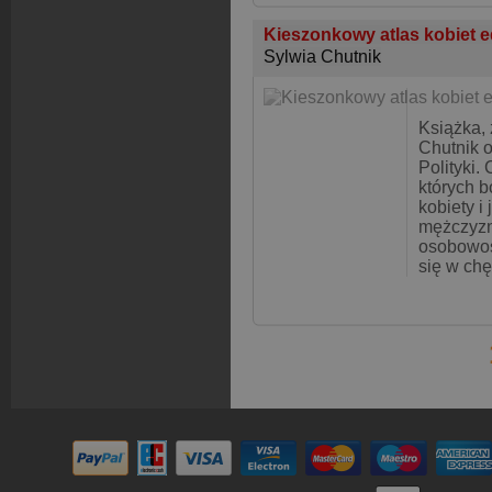
Kieszonkowy atlas kobiet e
Sylwia Chutnik
Książka, 
Chutnik 
Polityki.
których b
kobiety i
mężczyzn
osobowoś
się w chę