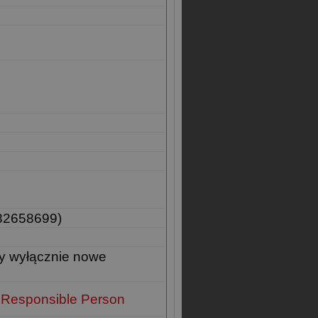
82658699)
y wyłącznie nowe
 Responsible Person