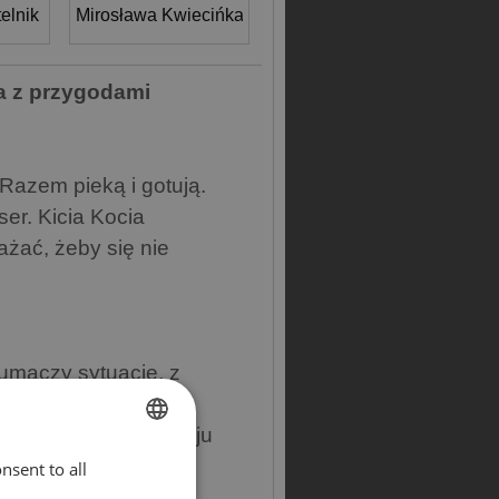
elnik
Mirosława Kwiecińka
a z przygodami
Razem pieką i gotują.
er. Kicia Kocia
ażać, żeby się nie
tłumaczy sytuacje, z
a danego etapu rozwoju
nsent to all
ENGLISH