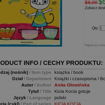
$
$8,00
Zobacz dos
Qty
:
Najniższa cena
ODUCT INFO / CECHY PRODUKTU:
dzaj (nośnik)
/ Item type
książka / book
Dział
/ Department
Książki i czasopisma / B
Autor
/ Author
Anita Głowińska
Tytuł
/ Title
Kicia Kocia gotuje
Język
/ Language
polski
ria (cykl)
/ Part of series
KICIA KOCIA