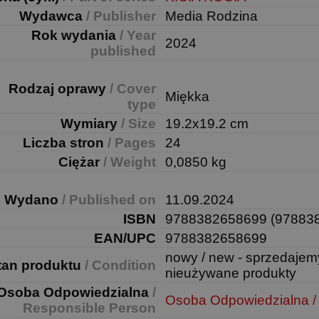
Wydawca
/ Publisher
Media Rodzina
Rok wydania
/ Year
2024
published
Rodzaj oprawy
/ Cover
Miękka
type
Wymiary
/ Size
19.2x19.2 cm
Liczba stron
/ Pages
24
Ciężar
/ Weight
0,0850 kg
Wydano
/ Published on
11.09.2024
ISBN
9788382658699 (97883
EAN/UPC
9788382658699
nowy / new - sprzedajem
tan produktu
/ Condition
nieużywane produkty
Osoba Odpowiedzialna
/
Osoba Odpowiedzialna /
Responsible Person