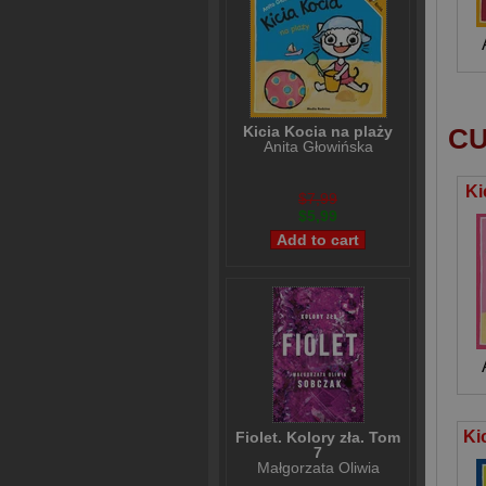
Kicia Kocia na plaży
CU
Anita Głowińska
Ki
$7,99
$5,99
Fiolet. Kolory zła. Tom
7
Małgorzata Oliwia
Sobczak