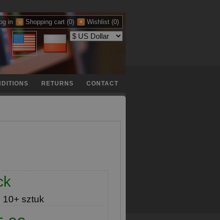
og in
Shopping cart
(0)
Wishlist
(0)
DITIONS
RETURNS
CONTACT
ck
e
10+ sztuk