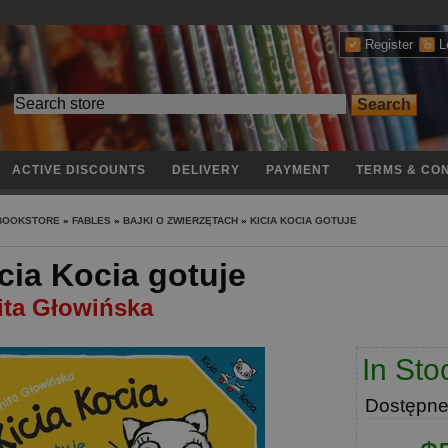
Register
L
ACTIVE DISCOUNTS
DELIVERY
PAYMENT
TERMS & CON
 BOOKSTORE
»
FABLES
»
BAJKI O ZWIERZĘTACH
»
KICIA KOCIA GOTUJE
cia Kocia gotuje
ita Głowińska
In Sto
Dostępn