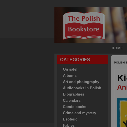
HOME
CATEGORIES
POLISH
On sale!
Ki
Albums
Art and photography
An
Audiobooks in Polish
Biographies
Calendars
Comic books
Crime and mystery
Esoteric
Fables