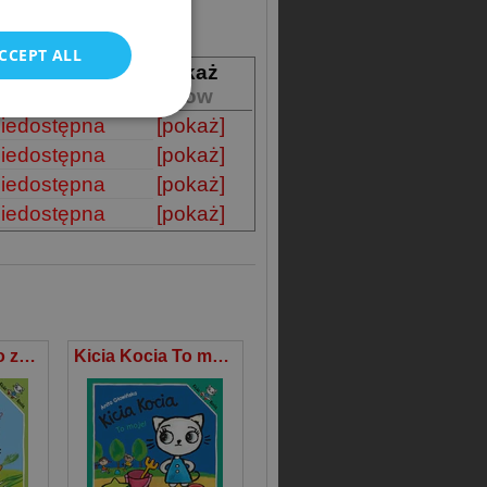
POLISH
CCEPT ALL
ostępność
Pokaż
vailability
Show
iedostępna
[pokaż]
iedostępna
[pokaż]
iedostępna
[pokaż]
iedostępna
[pokaż]
Kicia Kocia. Co zasiejemy w ogródku?
Kicia Kocia To moje!