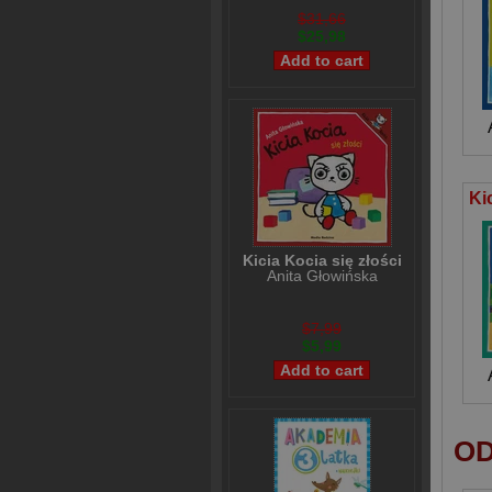
$31,66
$25,98
Kicia Kocia się złości
Anita Głowińska
$7,99
$5,99
OD