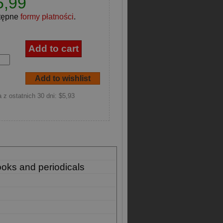
5,99
tępne
formy płatności
.
 z ostatnich 30 dni: $5,93
ooks and periodicals