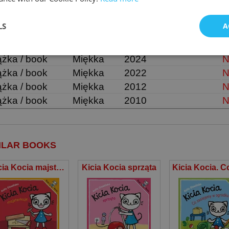
NE WYDANIA:
LS
A
śnik
Oprawa
Rok wydania
D
pe
Cover
Year published
A
ążka / book
Miękka
2024
N
ążka / book
Miękka
2022
N
ążka / book
Miękka
2012
N
ążka / book
Miękka
2010
N
ILAR BOOKS
Kicia Kocia majsterkuje
Kicia Kocia sprząta