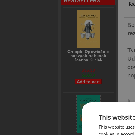
BESTSELLERS
Ka
Bo
re
Ty
Chłopki Opowieść o
naszych babkach
Ud
Joanna Kuciel-
Frydryszak
do
$36,38
po
$28,98
Ki
kt
This websit
Hi
sp
This website uses
cookies in accord