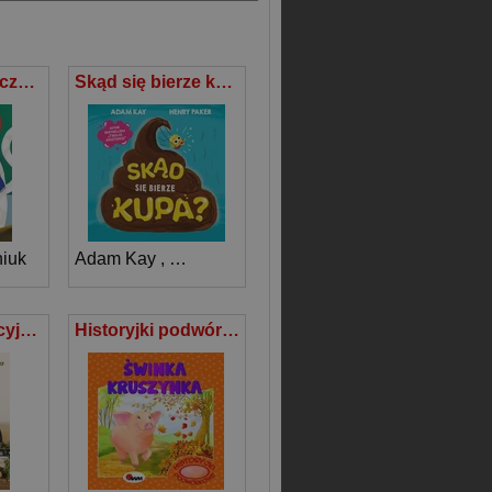
Kocia Szajka i czarne złoto
Skąd się bierze kupa?
iuk
Adam Kay
,
Henry Paker
Kuchnia tradycyjna siostry Anastazji broszura
Historyjki podwórkowe Świnka Kruszynka