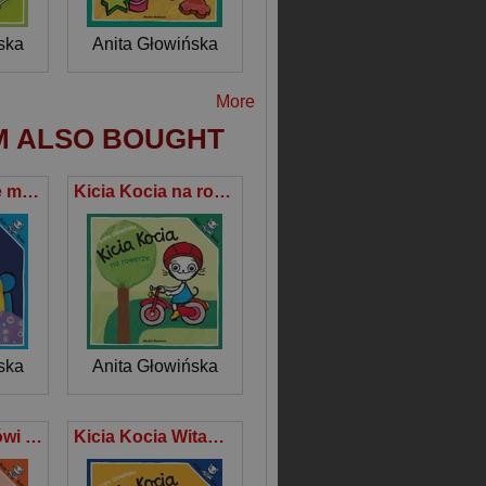
ska
Anita Głowińska
More
M ALSO BOUGHT
Kicia Kocia nie może zasnąć
Kicia Kocia na rowerze
ska
Anita Głowińska
Kicia Kocia mówi NIE!
Kicia Kocia Witaminowe przyjęcie