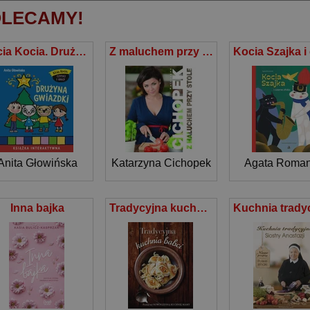
LECAMY!
Kicia Kocia. Drużyna Gwiazdki
Z maluchem przy stole
Anita Głowińska
Katarzyna Cichopek
Agata Roman
Inna bajka
Tradycyjna kuchnia babci / Nowoczesna kuchnia