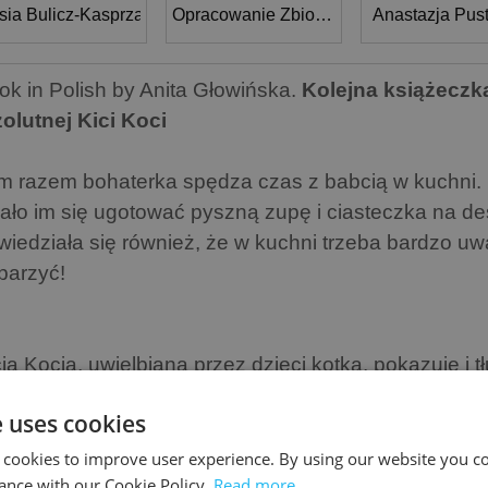
sia Bulicz-Kasprzak
Opracowanie Zbiorowe
Anastazja Pust
ok in Polish by Anita Głowińska.
Kolejna książeczk
zolutnej Kici Koci
m razem bohaterka spędza czas z babcią w kuchni. 
ało im się ugotować pyszną zupę i ciasteczka na des
wiedziała się również, że w kuchni trzeba bardzo uw
parzyć!
cia Kocia, uwielbiana przez dzieci kotka, pokazuje i 
órymi najmłodsi mogą mieć problem.
e uses cookies
storyjki przedstawiają zagadnienia w odpowiedni dl
osób.
 cookies to improve user experience. By using our website you co
ance with our Cookie Policy.
Read more