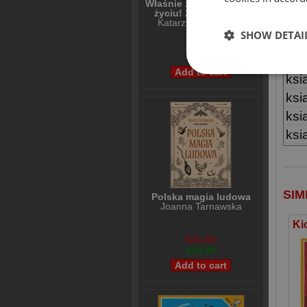
Właśnie że tak! Nigdy w
życiu! 20 lat później
IN
Katarzyna Grochola
SHOW DETAI
No
$31,21
$24,98
Ty
ksi
ksi
ksi
ksi
SIM
Polska magia ludowa
Joanna Tarnawska
$31,89
$24,98