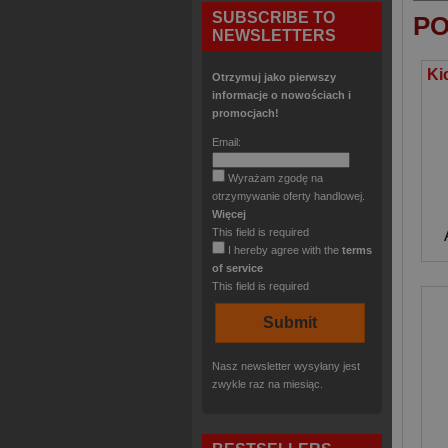
SUBSCRIBE TO
PO
NEWSLETTERS
Otrzymuj jako pierwszy
informacje o nowościach i
promocjach!
Email:
Wyrażam zgodę na
otrzymywanie oferty handlowej.
Więcej
This field is required
I hereby agree with the
terms
of service
This field is required
Nasz newsletter wysyłany jest
zwykle raz na miesiąc.