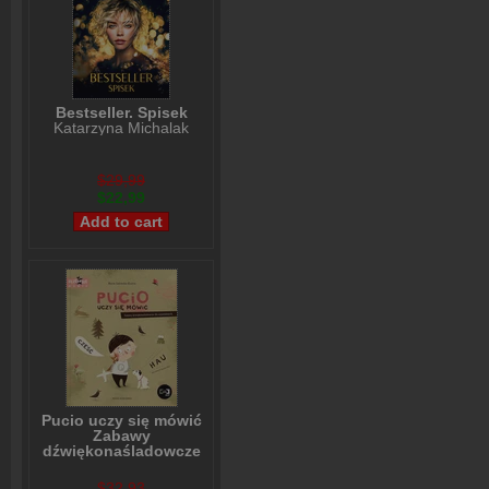
Bestseller. Spisek
Katarzyna Michalak
$29,99
$22,99
Pucio uczy się mówić
Zabawy
dźwiękonaśladowcze
dla najmłodszych
Marta Galewska-Kustra
$32,93