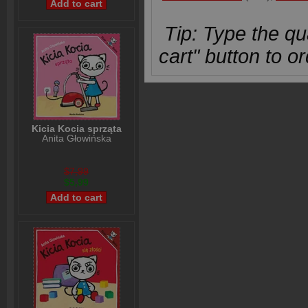
Tip: Type the qua
cart" button to or
Kicia Kocia sprząta
Anita Głowińska
$7,99
$5,99