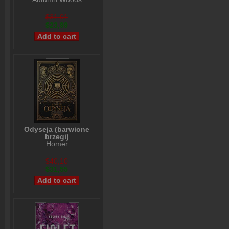
$31,01
$23,99
Odyseja (barwione
brzegi)
Homer
$40,10
$31,55