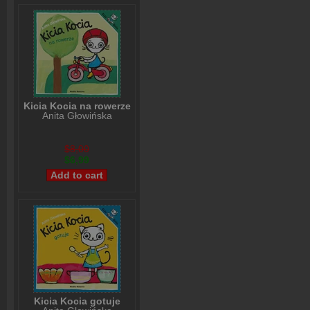
Kicia Kocia na rowerze
Anita Głowińska
$8,00
$6,99
Kicia Kocia gotuje