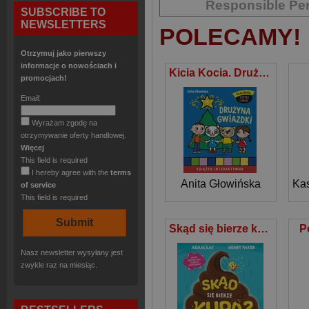
Responsible Pe
SUBSCRIBE TO
NEWSLETTERS
POLECAMY!
Otrzymuj jako pierwszy
informacje o nowościach i
Kicia Kocia. Drużyna Gwiazdki
promocjach!
Email:
Wyrażam zgodę na
otrzymywanie oferty handlowej.
Więcej
This field is required
I hereby agree with the
terms
Anita Głowińska
Kas
of service
This field is required
Skąd się bierze kupa?
P
Nasz newsletter wysyłany jest
zwykle raz na miesiąc.