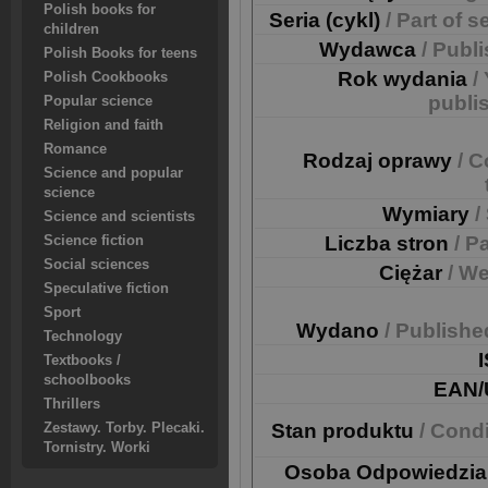
Polish books for
Seria (cykl)
/ Part of s
children
Wydawca
/ Publ
Polish Books for teens
Rok wydania
/
Polish Cookbooks
publi
Popular science
Religion and faith
Romance
Rodzaj oprawy
/ C
Science and popular
science
Wymiary
/
Science and scientists
Liczba stron
/ P
Science fiction
Social sciences
Ciężar
/ We
Speculative fiction
Sport
Wydano
/ Publishe
Technology
Textbooks /
schoolbooks
EAN/
Thrillers
Stan produktu
/ Cond
Zestawy. Torby. Plecaki.
Tornistry. Worki
Osoba Odpowiedzia