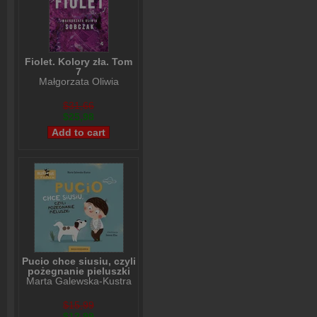
Fiolet. Kolory zła. Tom
7
Małgorzata Oliwia
Sobczak
$31,66
$25,98
Pucio chce siusiu, czyli
pożegnanie pieluszki
Marta Galewska-Kustra
$15,99
$12,99