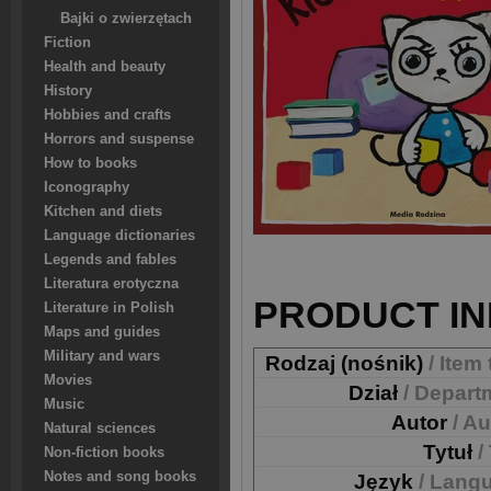
Bajki o zwierzętach
Fiction
Health and beauty
History
Hobbies and crafts
Horrors and suspense
How to books
Iconography
Kitchen and diets
Language dictionaries
Legends and fables
Literatura erotyczna
PRODUCT IN
Literature in Polish
Maps and guides
Military and wars
Rodzaj (nośnik)
/ Item
Movies
Dział
/ Depart
Music
Autor
/ A
Natural sciences
Tytuł
/
Non-fiction books
Notes and song books
Język
/ Lang