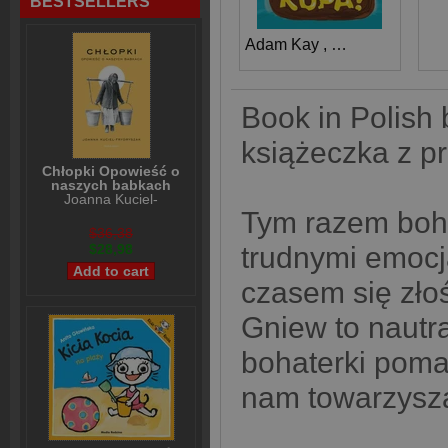
BESTSELLERS
Adam Kay
,
Henry Paker
Book in Polish 
książeczka z pr
Chłopki Opowieść o
naszych babkach
Joanna Kuciel-
Frydryszak
Tym razem bohat
$36,38
$28,98
trudnymi emocja
czasem się złoś
Gniew to nautra
bohaterki poma
nam towarzysz