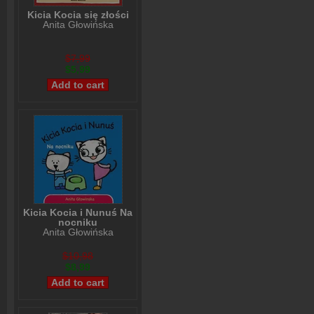
Kicia Kocia się złości
Anita Głowińska
$7,99
$5,99
Kicia Kocia i Nunuś Na
nocniku
Anita Głowińska
$10,98
$8,99