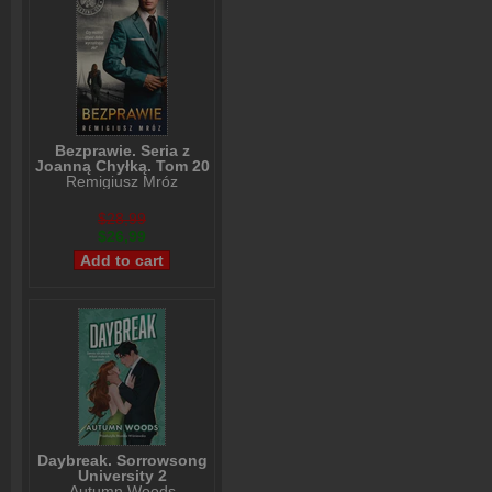
Bezprawie. Seria z
Joanną Chyłką. Tom 20
Remigiusz Mróz
$28,99
$26,99
Daybreak. Sorrowsong
University 2
Autumn Woods