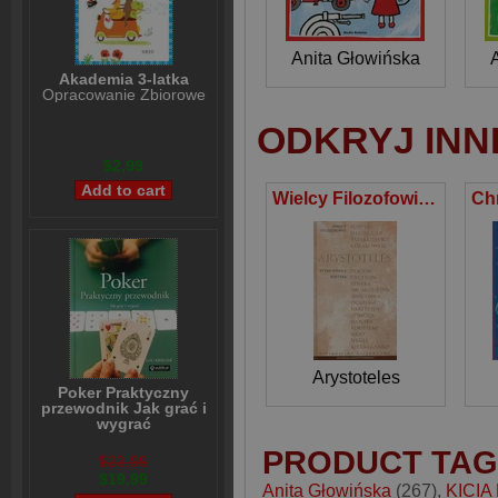
Anita Głowińska
Akademia 3-latka
Opracowanie Zbiorowe
ODKRYJ INN
$2,99
Wielcy Filozofowie 2 Etyka wielka Poetyka
Arystoteles
Poker Praktyczny
przewodnik Jak grać i
wygrać
Lou Krieger
PRODUCT TAG
$23,99
$19,99
Anita Głowińska
(267)
,
KICIA