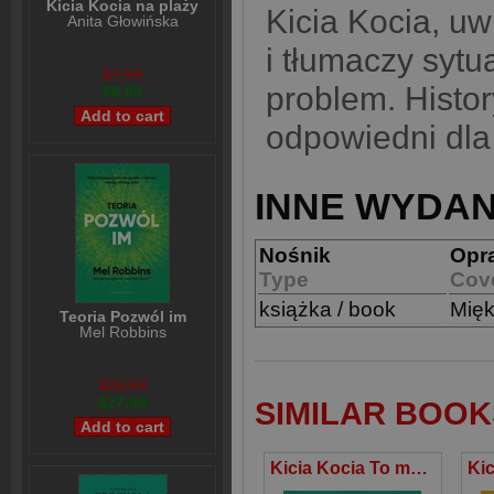
Kicia Kocia na plaży
Kicia Kocia, uw
Anita Głowińska
i tłumaczy sytu
$7,99
problem. Histor
$6,99
odpowiedni dla
INNE WYDAN
Nośnik
Opr
Type
Cov
książka / book
Mię
Teoria Pozwól im
Mel Robbins
$29,99
$27,99
SIMILAR BOOK
Kicia Kocia To moje!