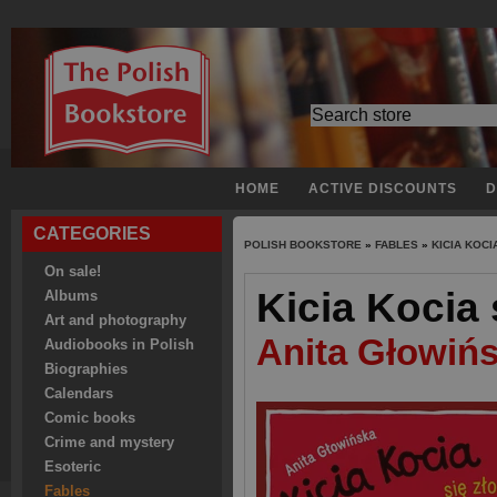
HOME
ACTIVE DISCOUNTS
D
CATEGORIES
POLISH BOOKSTORE
»
FABLES
»
KICIA KOCI
On sale!
Kicia Kocia 
Albums
Art and photography
Anita Głowiń
Audiobooks in Polish
Biographies
Calendars
Comic books
Crime and mystery
Esoteric
Fables