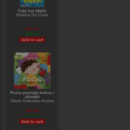
Cały ten błękit
Melissa Da Costa
$32,79
$26,98
Pucio poznaje kolory i
dźwięki
Marta Galewska-Kustra
$15,99
$12,99