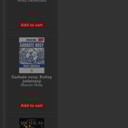
Anita Głowińska
$8,00
$5,99
Garbate nosy. Kulisy
judaizacji
Marcin Rola
$26,99
$20,99