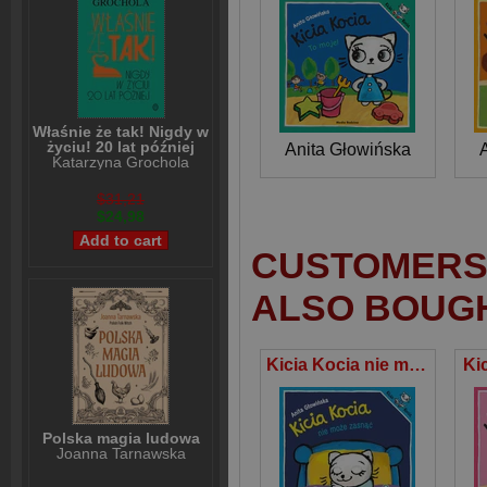
Właśnie że tak! Nigdy w
życiu! 20 lat później
Anita Głowińska
Katarzyna Grochola
$31,21
$24,98
CUSTOMERS 
ALSO BOUG
Kicia Kocia nie może zasnąć
Ki
Polska magia ludowa
Joanna Tarnawska