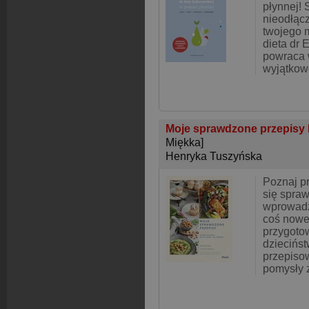
płynnej! 
nieodłąc
twojego 
dieta dr
powraca w
wyjątkow
Moje sprawdzone przepisy 
Miękka]
Henryka Tuszyńska
Poznaj pr
się spra
wprowadz
coś nowe
przygoto
dziecińst
przepisow
pomysły z