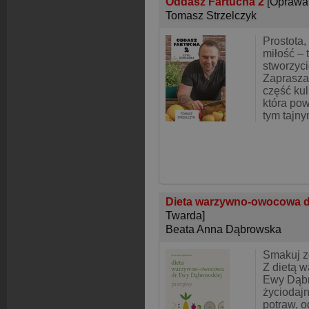
Oddasz Fartucha 2
[Oprawa
Tomasz Strzelczyk
Prostota,
miłość – 
stworzyci
Zaprasza
część kul
która pow
tym tajn
Dieta warzywno-owocowa dr
Twarda]
Beata Anna Dąbrowska
Smakuj z
Z dietą 
Ewy Dąbr
życiodaj
potraw, 