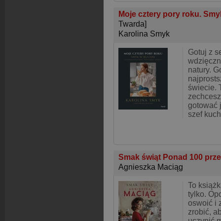
Moje cztery pory roku. Smy
Twarda]
Karolina Smyk
Gotuj z s
wdzięczno
natury. G
najprost
świecie. T
zechcesz
gotować 
szef kuch
Smak świąt Ponad 100 prze
Agnieszka Maciąg
To książk
tylko. Op
oswoić i
zrobić, a
uczynić m