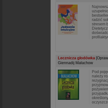
Najnowsz
uzupełni
bestsell
radzić so
stresem 
Dietetyc
doświadc
profilakt
Lecznicza głodówka
[Opraw
Giennadij Małachow
Pod poję
należy r
rezygnac
przyjmow
pożywien
przypadk
określony
oczyszcz