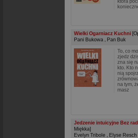
która poc
konieczno
Wielki Ogarniacz Kuchni
[O
Pani Bukowa
,
Pan Buk
To, co mo
zjedz dzi
zna się n
kto. Kto 
nią spojr
zrównowa
na tym, 
masz
Jedzenie intuicyjne Bez ra
Miękka]
Evelyn Tribole
,
Elyse Resch