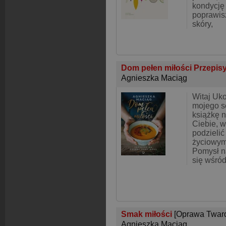
kondycję
poprawis
skóry,
Dom pełen miłości Przepisy
Agnieszka Maciąg
Witaj Uk
mojego s
książkę n
Ciebie, 
podzielić
życiowym
Pomysł na
się wśró
Smak miłości
[Oprawa Twar
Agnieszka Maciąg