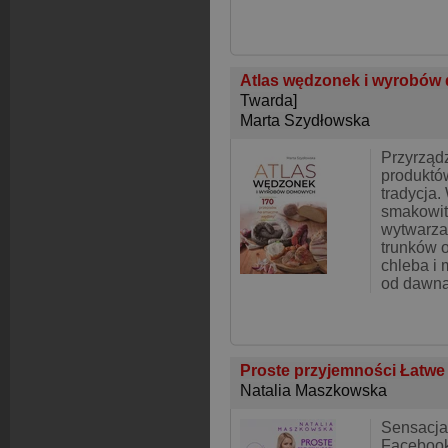
Atlas wędzonek i wyrobów
Twarda]
Marta Szydłowska
Przyrząd
produktó
tradycja
smakowit
wytwarza
trunków 
chleba i
od dawn
Proste przyjemności Łatwe 
Natalia Maszkowska
Sensacja 
Facebook