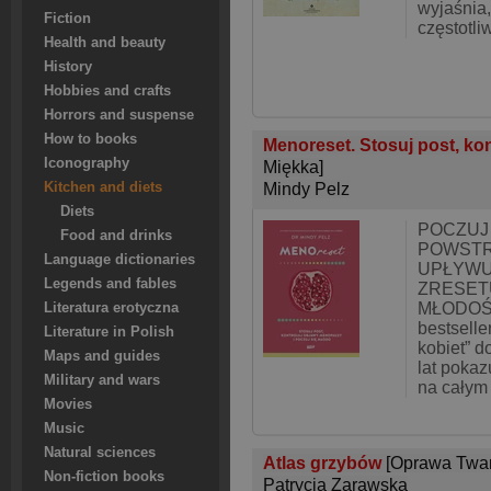
wyjaśnia,
Fiction
częstotli
Health and beauty
History
Hobbies and crafts
Horrors and suspense
How to books
Menoreset. Stosuj post, ko
Iconography
Miękka]
Kitchen and diets
Mindy Pelz
Diets
POCZUJ
Food and drinks
POWSTR
Language dictionaries
UPŁYWU
Legends and fables
ZRESET
MŁODOŚĆ
Literatura erotyczna
bestselle
Literature in Polish
kobiet” d
Maps and guides
lat pokaz
Military and wars
na całym 
Movies
Music
Natural sciences
Atlas grzybów
[Oprawa Twa
Non-fiction books
Patrycja Zarawska