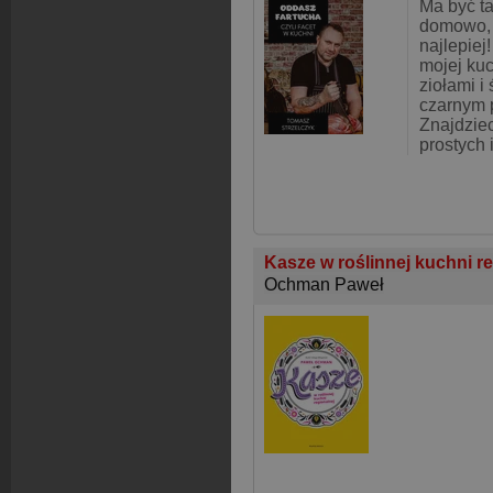
Ma być ta
domowo, 
najlepie
mojej ku
ziołami 
czarnym 
Znajdzie
prostych i
Kasze w roślinnej kuchni r
Ochman Paweł