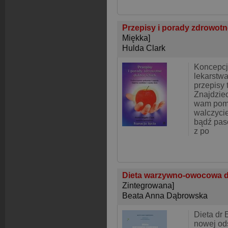
Przepisy i porady zdrowotn
Miękka]
Hulda Clark
Koncepcj
lekarstwa
przepisy 
Znajdziec
wam pomo
walczycie
bądź paso
z po
Dieta warzywno-owocowa d
Zintegrowana]
Beata Anna Dąbrowska
Dieta dr
nowej ods