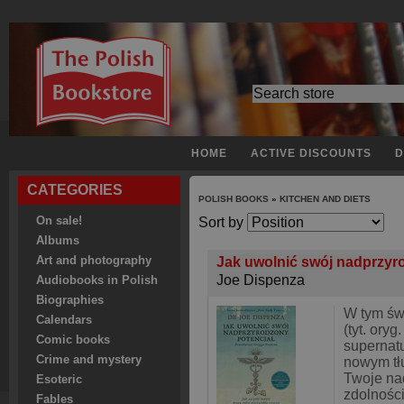
HOME
ACTIVE DISCOUNTS
D
CATEGORIES
POLISH BOOKS
»
KITCHEN AND DIETS
On sale!
Sort by
Albums
Art and photography
Jak uwolnić swój nadprzyr
Joe Dispenza
Audiobooks in Polish
Biographies
W tym św
Calendars
(tyt. ory
Comic books
supernatur
Crime and mystery
nowym tł
Twoje na
Esoteric
zdolności
Fables