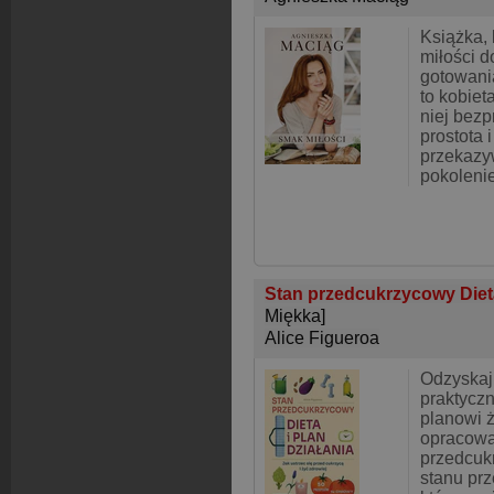
Książka, 
miłości do
gotowani
to kobiet
niej bezp
prostota 
przekazy
pokoleni
Stan przedcukrzycowy Dieta 
Miękka]
Alice Figueroa
Odzyskaj
praktycz
planowi 
opracowa
przedcuk
stanu pr