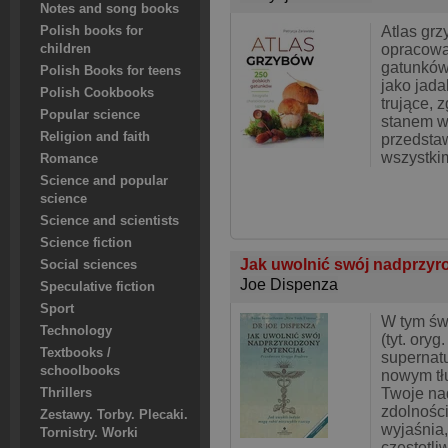
Notes and song books
Atlas gr
Polish books for
opracowa
children
gatunków
Polish Books for teens
jako jada
Polish Cookbooks
trujące, 
Popular science
stanem w
Religion and faith
przedsta
wszystki
Romance
Science and popular
science
Science and scientists
Science fiction
Jak uwolnić swój nadprzyr
Social sciences
Joe Dispenza
Speculative fiction
Sport
W tym św
Technology
(tyt. ory
Textbooks /
supernatur
schoolbooks
nowym tł
Twoje na
Thrillers
zdolności
Zestawy. Torby. Plecaki.
wyjaśnia,
Tornistry. Worki
częstotli