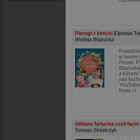
Pierogi z kimchi
[Oprawa Tw
Wioleta Błazucka
Prawdziw
w twoim 
Prosto. P
Błazucka,
z Kimchi”
nas kuch
YouTubie
Korei i t
Oddasz fartucha czyli face
Tomasz Strzelczyk