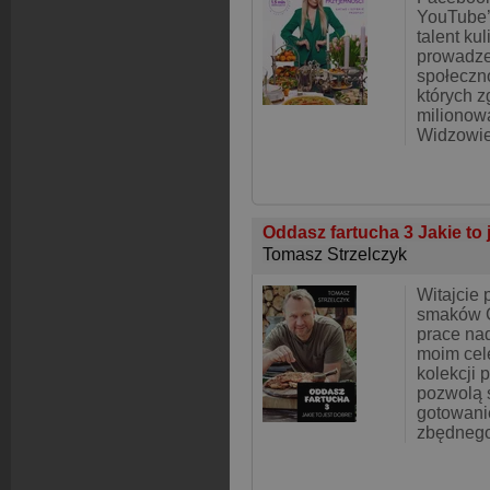
YouTube’a
talent kul
prowadz
społeczn
których z
milionow
Widzowi
Oddasz fartucha 3 Jakie to 
Tomasz Strzelczyk
Witajcie
smaków 
prace nad
moim cel
kolekcji 
pozwolą 
gotowan
zbędnego