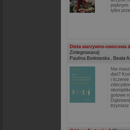
pięknym. 
tylko prz
Dieta warzywno-owocowa d
Zintegrowana]
Paulina Borkowska
,
Beata 
Nie masz
diet? Ko
i liczenie 
zdecydow
skomplik
gotowe r
Dąbrowski
trzymasz