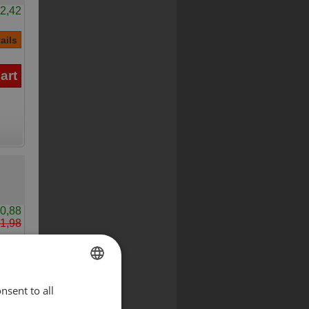
2,42
0,88
1,98
nsent to all
ENGLISH