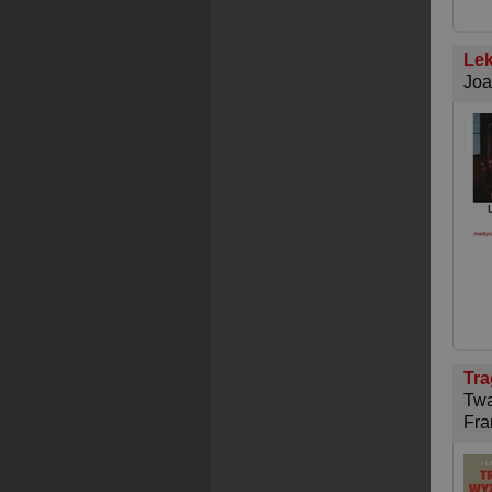
Lek
Joa
Tra
Twa
Fra