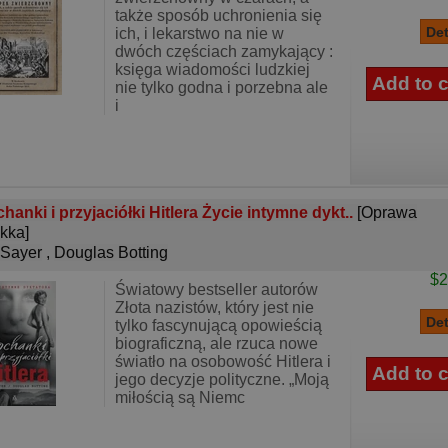
także sposób uchronienia się
ich, i lekarstwo na nie w
dwóch częściach zamykający :
księga wiadomości ludzkiej
nie tylko godna i porzebna ale
i
hanki i przyjaciółki Hitlera Życie intymne dykt..
[Oprawa
kka]
 Sayer
,
Douglas Botting
$2
Światowy bestseller autorów
Złota nazistów, który jest nie
tylko fascynującą opowieścią
biograficzną, ale rzuca nowe
światło na osobowość Hitlera i
jego decyzje polityczne. „Moją
miłością są Niemc