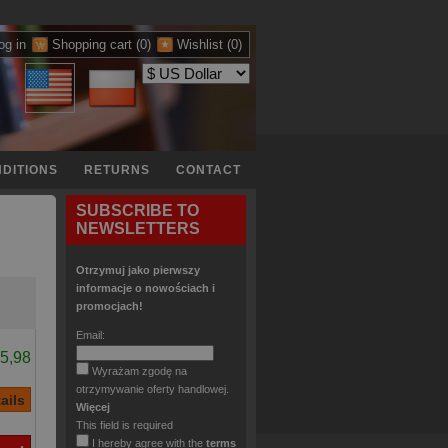
og in
Shopping cart
(0)
Wishlist
(0)
DITIONS
RETURNS
CONTACT
SUBSCRIBE TO
NEWSLETTERS
Otrzymuj jako pierwszy
informacje o nowościach i
promocjach!
Email:
5,98
Wyrażam zgodę na
otrzymywanie oferty handlowej.
Więcej
This field is required
I hereby agree with the
terms