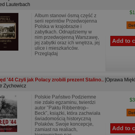
red Lauterbach
$1
Album stanowi ósmą część z
serii reprintów Przedwojenna
Polska w krajobrazie i
zabytkach. Odnajdziemy w
nim przedwojenną Warszawę,
jej zabytki oraz ich wnętrza, jej
ulice i mieszkańców.
Przeglądaj
ęd '44 Czyli jak Polacy zrobili prezent Stalino..
[Oprawa Mięk
tr Zychowicz
Polskie Państwo Podziemne
$3
nie zdało egzaminu, twierdzi
autor "Paktu Ribbentrop–
Beck", książki, która zachwiała
świadomością historyczną
Polaków. Swoje koncepcje,
zamiast na realiach,
kierownictwo nas