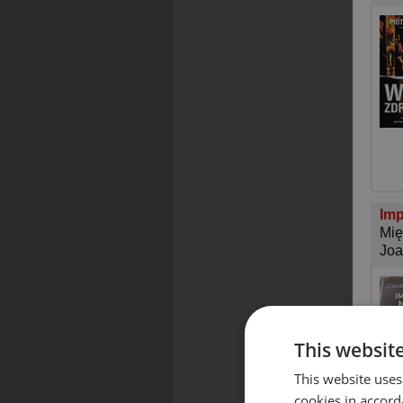
Imp
Mię
Joa
This websit
This website uses
cookies in accord