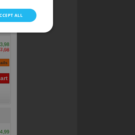
POLISH
CCEPT ALL
3,98
7,98
4,99