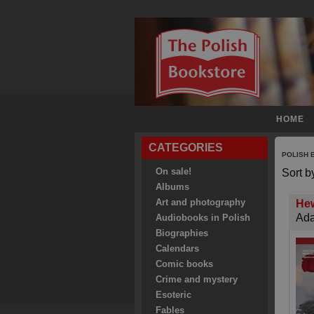
HOME
CATEGORIES
POLISH
On sale!
Sort b
Albums
Art and photography
Hew
Ad
Audiobooks in Polish
Biographies
Calendars
Comic books
Crime and mystery
Esoteric
Fables