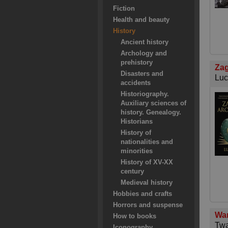
Fiction
Health and beauty
History
Ancient history
Archology and
prehistory
Zag
Disasters and
Luc
accidents
Historiography.
Auxiliary sciences of
history. Genealogy.
Historians
History of
nationalities and
minorities
History of XV-XX
century
Medieval history
Hobbies and crafts
Horrors and suspense
War
How to books
Twa
Iconography