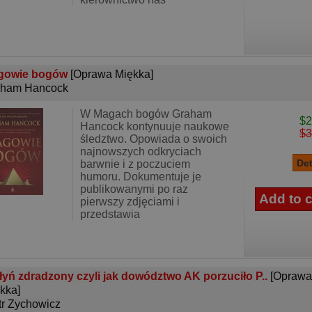
gowie bogów
[Oprawa Miękka]
aham Hancock
W Magach bogów Graham
$2
Hancock kontynuuje naukowe
$3
śledztwo. Opowiada o swoich
najnowszych odkryciach
barwnie i z poczuciem
humoru. Dokumentuje je
publikowanymi po raz
pierwszy zdjęciami i
przedstawia
yń zdradzony czyli jak dowództwo AK porzuciło P..
[Oprawa
kka]
tr Zychowicz