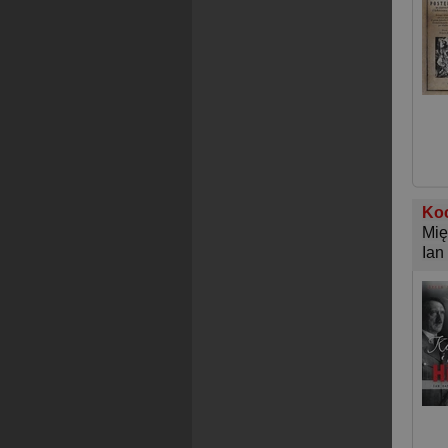
Koc
Mię
Ian