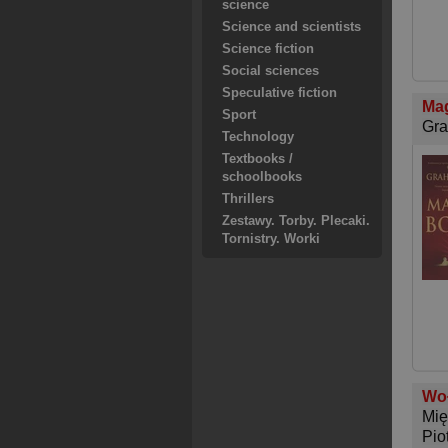
science
Science and scientists
Science fiction
Social sciences
Speculative fiction
Ma
Sport
Gr
Technology
Textbooks /
schoolbooks
Thrillers
Zestawy. Torby. Plecaki.
Tornistry. Worki
Woł
Mię
Pio