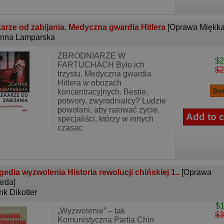
arze od zabijania. Medyczna gwardia Hitlera
[Oprawa Miękka
nna Lamparska
ZBRODNIARZE W
$2
FARTUCHACH Było ich
$2
trzystu. Medyczna gwardia
Hitlera w obozach
koncentracyjnych. Bestie,
potwory, zwyrodnialcy? Ludzie
powołani, aby ratować życie,
specjaliści, którzy w innych
czasac
gedia wyzwolenia Historia rewolucji chińskiej 1..
[Oprawa
rda]
nk Dikotter
$1
„Wyzwolenie” – tak
$3
Komunistyczna Partia Chin