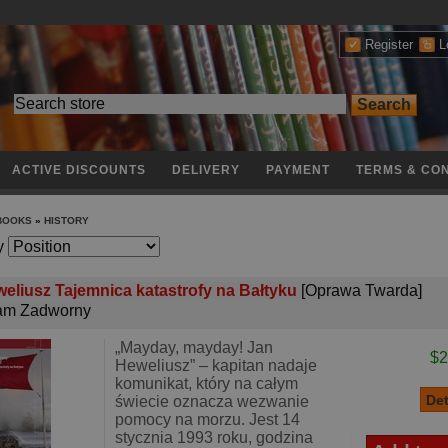
Register
L
ACTIVE DISCOUNTS
DELIVERY
PAYMENT
TERMS & CON
 BOOKS
»
HISTORY
y
eliusz Tajemnica katastrofy na Bałtyku
[Oprawa Twarda]
am Zadworny
„Mayday, mayday! Jan
$2
Heweliusz” – kapitan nadaje
komunikat, który na całym
świecie oznacza wezwanie
pomocy na morzu. Jest 14
stycznia 1993 roku, godzina