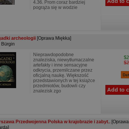
4.36. Prom coraz bardziej
pogrąża się w wodzie
adki archeologii
[Oprawa Miękka]
 Bürgin
Nieprawdopodobne
$2
znaleziska, niewytłumaczalne
$2
artefakty i inne sensacyjne
odkrycia, przemilczane przez
oficjalną naukę. Większość
przedstawionych w tej książce
przedmiotów, budowli czy
znalezisk zgo
szawa Przedwojenna Polska w krajobrazie i zabyt..
[Oprawa
rda]