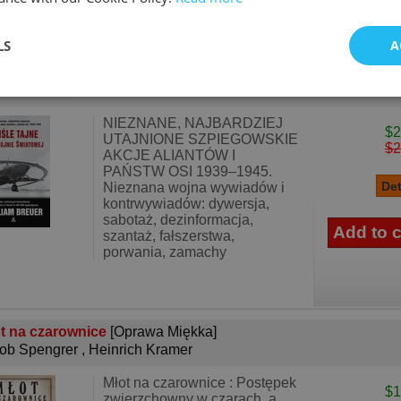
LS
A
śle tajne w II wojnie światowej
[Oprawa Miękka]
liam Breuer
NIEZNANE, NAJBARDZIEJ
$2
UTAJNIONE SZPIEGOWSKIE
$2
AKCJE ALIANTÓW I
PAŃSTW OSI 1939–1945.
Nieznana wojna wywiadów i
kontrwywiadów: dywersja,
sabotaż, dezinformacja,
szantaż, fałszerstwa,
porwania, zamachy
t na czarownice
[Oprawa Miękka]
ob Spengrer
,
Heinrich Kramer
Młot na czarownice : Postępek
$1
zwierzchowny w czarach, a