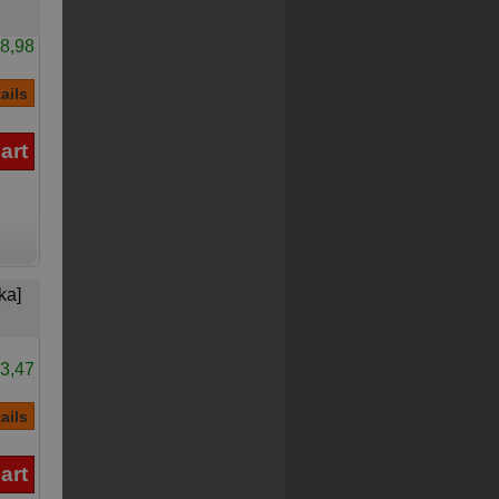
8,98
ka]
3,47