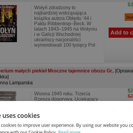
$3
Wołyń zdradzony to
najbardziej wstrząsająca
książka autora Obłędu ’44 i
Paktu Ribbentrop–Beck. W
latach 1943–1945 na Wołyniu
i w Galicji Wschodniej
ukraińscy nacjonaliści
wymordowali 100 tysięcy Pol
erium małych piekieł Mroczne tajemnice obozu Gr..
[Oprawa
kka]
nna Lamparska
$2
Wiosna 1945 roku. Trzecia
$2
Rzesza dogorywa. Uciekający
z Auschwitz Anioł Śmierci,
doktor Mengele, krąży wzdłuż
e uses cookies
obecnej polsko-czeskiej
granicy, przeprowadzając
 cookies to improve user experience. By using our website you co
selekcje w kobiecych obozach
należący
ance with our Cookie Policy.
Read more