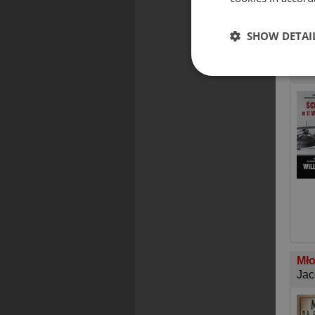
SHOW DETAI
Ści
Wil
Mło
Jac