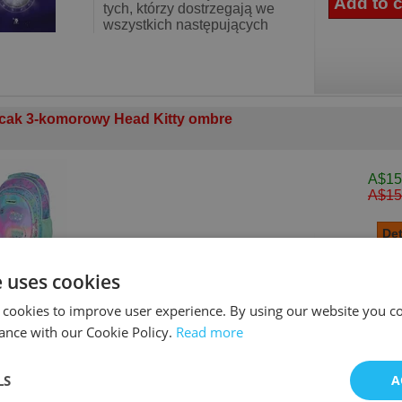
tych, którzy dostrzegają we
wszystkich następujących
cak 3-komorowy Head Kitty ombre
A$15
A$15
e uses cookies
 cookies to improve user experience. By using our website you co
ance with our Cookie Policy.
Read more
LS
A