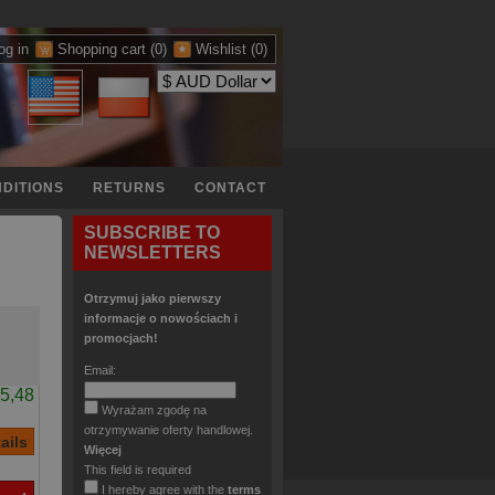
og in
Shopping cart
(0)
Wishlist
(0)
DITIONS
RETURNS
CONTACT
SUBSCRIBE TO
NEWSLETTERS
Otrzymuj jako pierwszy
informacje o nowościach i
promocjach!
Email:
5,48
Wyrażam zgodę na
otrzymywanie oferty handlowej.
Więcej
This field is required
I hereby agree with the
terms