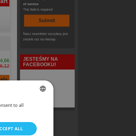
of service
This field is required
Nasz newsletter wysyłany jest
zwykle raz na miesiąc.
JESTEŚMY NA
4,66
FACEBOOKU!
6,12
nsent to all
ENGLISH
POLISH
CCEPT ALL