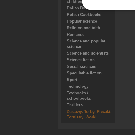
children
Polish Books for teens
Polish Cookbooks
Popular science
Religion and faith
Romance
Science and popular
science
Science and scientists
Science fiction
Social sciences
Speculative fiction
Sport
Technology
Textbooks /
schoolbooks
Thrillers
Zestawy. Torby. Plecaki.
Tornistry. Worki