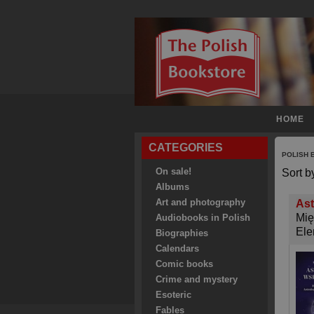
HOME
CATEGORIES
POLISH
On sale!
Sort b
Albums
Art and photography
Ast
Mię
Audiobooks in Polish
Ele
Biographies
Calendars
Comic books
Crime and mystery
Esoteric
Fables