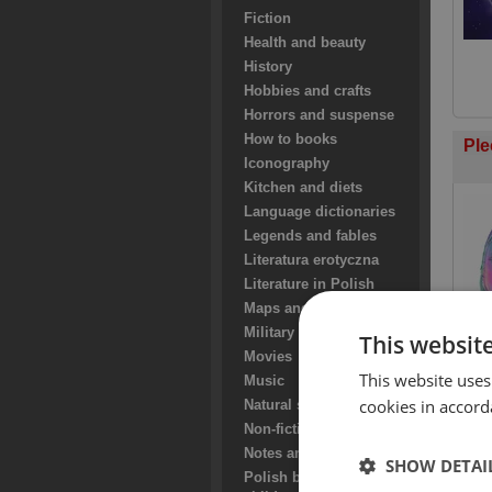
Fiction
Health and beauty
History
Hobbies and crafts
Horrors and suspense
How to books
Ple
Iconography
Kitchen and diets
Language dictionaries
Legends and fables
Literatura erotyczna
Literature in Polish
Maps and guides
Military and wars
This websit
Movies
This website uses
Music
cookies in accord
Natural sciences
Non-fiction books
Notes and song books
SHOW DETAI
Polish books for