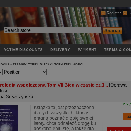
Register
L
ACTIVE DISCOUNTS
DELIVERY
PAYMENT
TERMS & CON
 BOOKS
»
ZESTAWY. TORBY. PLECAKI. TORNISTRY. WORKI
y
rologia współczesna Tom VII Bieg w czasie cz.1 ..
[Oprawa
kka]
na Suszczyńska
A$2
Książka ta jest przeznaczona
dla tych wszystkich, którzy
pragną poznać głębię swojej
istoty, chcą odnaleźć drogę ku
doskonaleniu się, a także dla