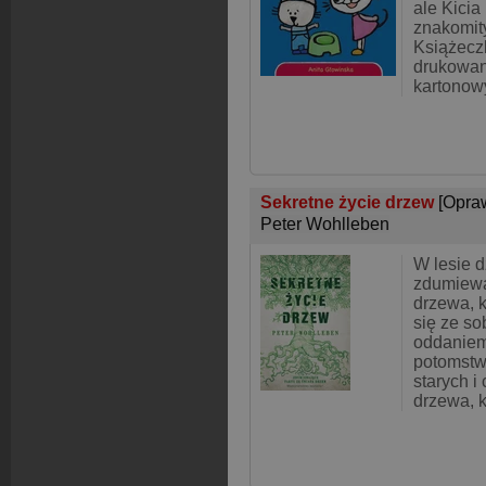
ale Kici
znakomi
Książecz
drukowan
kartonow
Sekretne życie drzew
[Opra
Peter Wohlleben
W lesie d
zdumiewa
drzewa, 
się ze so
oddaniem
potomstw
starych i
drzewa, k