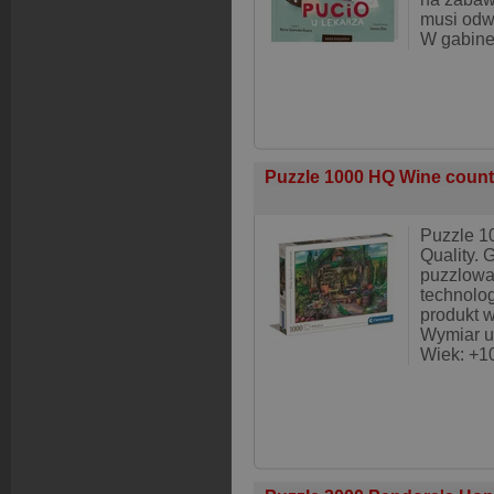
musi odw
W gabine
Puzzle 1000 HQ Wine count
Puzzle 10
Quality. 
puzzlowa
technolo
produkt w
Wymiar u
Wiek: +1