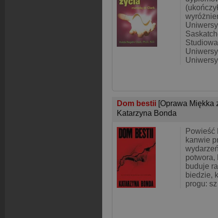
(ukończył
wyróżnie
Uniwersy
Saskatch
Studiowa
Uniwersyt
Uniwersy
Dom bestii
[Oprawa Miękka z
Katarzyna Bonda
Powieść 
kanwie p
wydarzeń
potwora, 
buduje ra
biedzie, 
progu: sz