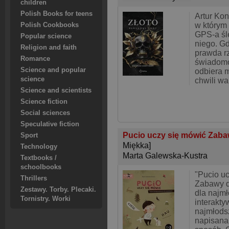
children
Polish Books for teens
Artur Kon
w którym 
Polish Cookbooks
GPS-a śl
Popular science
niego. Gd
Religion and faith
prawda r
Romance
świadomo
Science and popular
odbiera 
science
chwili wal
Science and scientists
Science fiction
Social sciences
Speculative fiction
Pucio uczy się mówić Zaba
Sport
Miękka]
Technology
Marta Galewska-Kustra
Textbooks /
schoolbooks
"Pucio uc
Thrillers
Zabawy 
Zestawy. Torby. Plecaki.
dla najmł
Tornistry. Worki
interakty
najmłodsz
napisana 