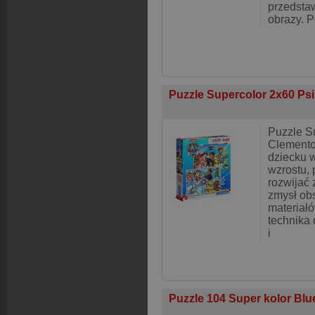
przedstaw
obrazy. 
Puzzle Supercolor 2x60 Psi
Puzzle S
Clemento
dziecku w
wzrostu,
rozwijać
zmysł ob
materiał
technika 
i
Puzzle 104 Super kolor Blu