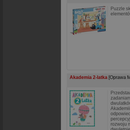
Puzzle sk
elementó
Akademia 2-latka
[Oprawa M
Przedsta
zadaniam
dwulatkó
Akademii 
odpowied
percepcyj
rozwoju m
dwuletnie