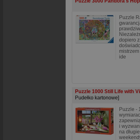
Puzzle 3000 Pandora's Ho
Puzzle R
gwarancja
prawdziw
Niezależn
dopiero 
doświadcz
mistrzem 
ide
Puzzle 1000 Still Life with 
Pudełko kartonowe]
Puzzle -
wymiarac
zapewnią
i wyzwani
na długie
weekendy