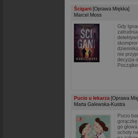
Ścigani
[Oprawa Miękka]
Marcel Moss
Gdy Ignac
zatrudnia
detektywi
skompro
dziennika
nie przyp
decyzja o
Początko
Pucio u lekarza
[Oprawa Mię
Marta Galewska-Kustra
Pucio bar
gorączkę, 
go głowa
ochoty n
na zabaw