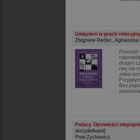
Uwięzieni w grach relacyjny
Zbigniew Rećko
,
Agnieszka
Przestań 
naprawdę
drugim c
niej nie 
zobaczon
Przyjętym
Bez popr
stawiani
Polacy. Opowieści niepopr
skrzydełkami]
Piotr Zychowicz