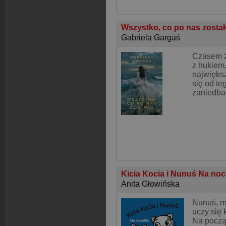
Wszystko, co po nas zosta
Gabriela Gargaś
Czasem ż
z hukiem,
najwięks
się od te
zaniedba
Kicia Kocia i Nunuś Na no
Anita Głowińska
Nunuś, mł
uczy się 
Na począt