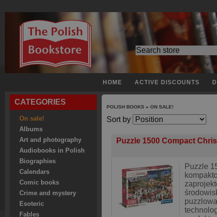
HOME
ACTIVE DISCOUNTS
D
CATEGORIES
POLISH BOOKS
»
ON SALE!
On sale!
Sort by
Albums
Art and photography
Puzzle 1500 Compact Chris
Audiobooks in Polish
Biographies
Puzzle 1
Calendars
kompakt
Comic books
zaprojek
środowisk
Crime and mystery
puzzlowa
Esoteric
technolo
Fables