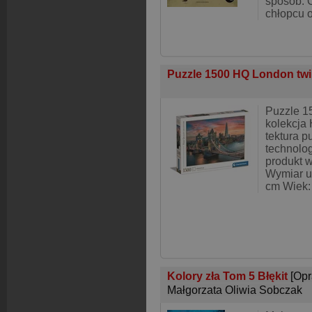
sposób. 
chłopcu o
Puzzle 1500 HQ London twi
Puzzle 1
kolekcja 
tektura p
technolo
produkt w
Wymiar u
cm Wiek:
Kolory zła Tom 5 Błękit
[Op
Małgorzata Oliwia Sobczak