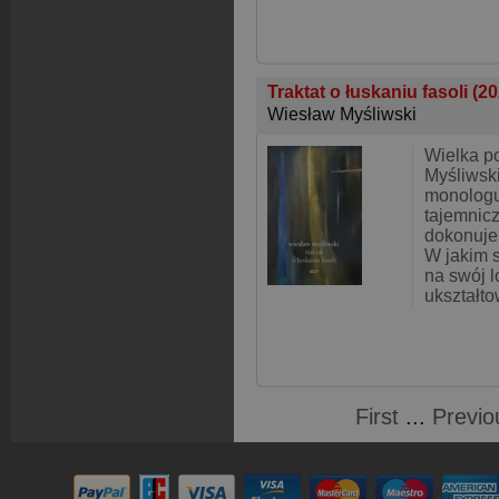
Traktat o łuskaniu fasoli (2
Wiesław Myśliwski
Wielka p
Myśliwsk
monologu
tajemnic
dokonuje 
W jakim 
na swój l
ukształto
First
...
Previo