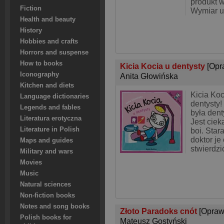
produkt w
Fiction
Wymiar u
Health and beauty
History
Hobbies and crafts
Horrors and suspense
How to books
Kicia Kocia u dentysty
[Opr
Iconography
Anita Głowińska
Kitchen and diets
Kicia Koc
Language dictionaries
dentysty!
Legends and fables
była den
Literatura erotyczna
Jest ciek
Literature in Polish
boi. Star
doktor je
Maps and guides
stwierdzi
Military and wars
Movies
Music
Natural sciences
Non-fiction books
Notes and song books
Złoto Paradoks cnót
[Opraw
Polish books for
Mateusz Gostyński