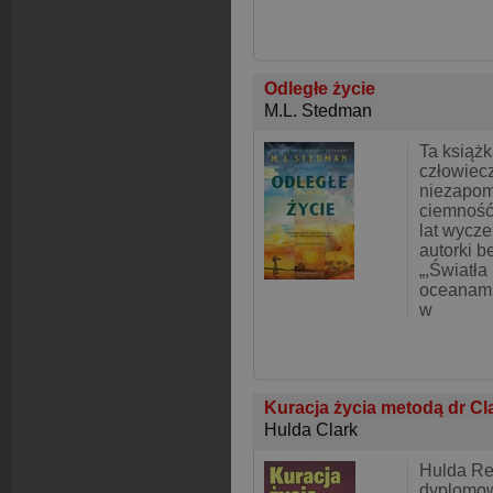
Odległe życie
M.L. Stedman
Ta książk
człowiec
niezapom
ciemność
lat wycz
autorki b
„,Światła
oceanami
w
Kuracja życia metodą dr Cl
Hulda Clark
Hulda Reg
dyplomo