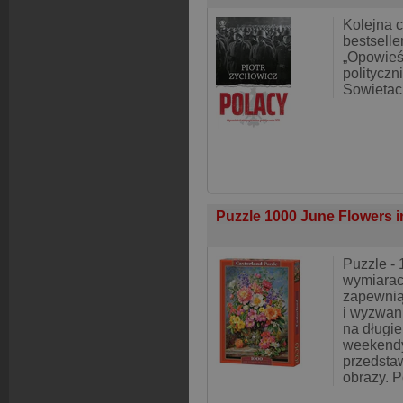
Kolejna 
bestsell
„Opowieś
polityczn
Sowietac
Puzzle 1000 June Flowers 
Puzzle -
wymiarac
zapewnią
i wyzwani
na długie
weekendy
przedstaw
obrazy. 