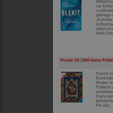
Małgorza
raz kolej
czytelni
pełnego 
„Kolorów 
wzbudzać 
strach to
Nela Soba
Puzzle 2D 1000 Harry Potte
Puzzle 1
Ravensbu
filmów i 
Potterze 
przedstaw
Harry'ego
bohateró
Po ułoż