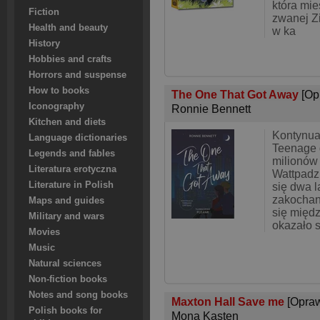
która mie
Fiction
zwanej Z
Health and beauty
w ka
History
Hobbies and crafts
Horrors and suspense
How to books
The One That Got Away
[Op
Iconography
Ronnie Bennett
Kitchen and diets
Kontynua
Language dictionaries
Teenage 
Legends and fables
milionów
Literatura erotyczna
Wattpadzi
Literature in Polish
się dwa l
zakochani
Maps and guides
się międz
Military and wars
okazało s
Movies
Music
Natural sciences
Non-fiction books
Notes and song books
Maxton Hall Save me
[Opra
Polish books for
Mona Kasten