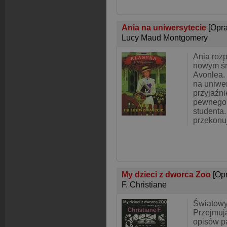
Ania na uniwersytecie
[Opr
Lucy Maud Montgomery
Ania roz
nowym śr
Avonlea.
na uniwer
przyjaźni
pewnego 
studenta
przekonuj
My dzieci z dworca Zoo
[Op
F. Christiane
Światowy 
Przejmuj
opisów p