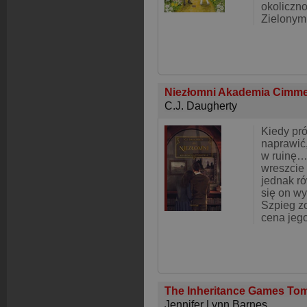
okoliczno
Zielony
Niezłomni Akademia Cimme
C.J. Daugherty
Kiedy pró
naprawić
w ruinę…
wreszcie 
jednak r
się on wy
Szpieg zo
cena je
The Inheritance Games To
Jennifer Lynn Barnes