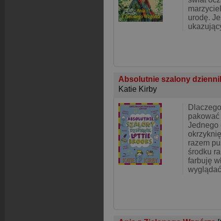
marzyciel
urodę. Je
ukazujący
Absolutnie szalony dzienni
Katie Kirby
Dlaczego
pakować
Jednego 
okrzyknię
razem pu
środku ra
farbuję w
wyglądać