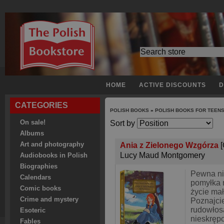
HOME
ACTIVE DISCOUNTS
D
CATEGORIES
POLISH BOOKS
»
POLISH BOOKS FOR TEEN
On sale!
Sort by
Albums
Art and photography
Ania z Zielonego Wzgórza
Lucy Maud Montgomery
Audiobooks in Polish
Biographies
Pewna n
Calendars
pomyłka 
Comic books
życie małe
Crime and mystery
Poznajcie
rudowłos
Esoteric
nieskręp
Fables