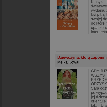
Klasyka li
światowe
wydaniu z
książka, 
swojej do
do której
opatrzon
interpret
Dziewczyna, którą zapomn
Melka Kowal
GDY JU
WSZYST
PRZEDE
ODZYSKA
Sara odz
po wypad
jej dzie
orientuje 
tak… Dla