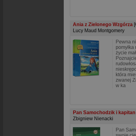
Ania z Zielonego Wzgórza
Lucy Maud Montgomery
Pewna n
pomyłka 
życie małe
Poznajcie
rudowłos
nieskręp
która mie
zwanej Z
w ka
Pan Samochodzik i kapita
Zbigniew Nienacki
Pan Samo
swoje cie