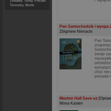
Zestawy. Torby. Plecaki.
Tornistry. Worki
Pan Samochodzik i wyspa
Zbigniew Nienacki
Pan Toma
znajomy
Samochod
swoje za
niezwykł
odziedzi
wynalazc
choć nie 
posiada 
Maxton Hall Save us
[Opraw
Mona Kasten