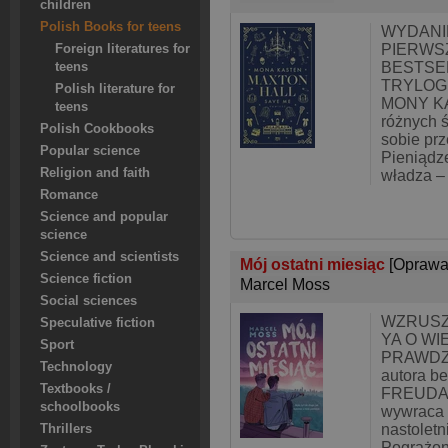
children
Polish Books for teens
WYDANI
PIERWS
Foreign literatures for
BESTSE
teens
TRYLOG
Polish literature for
MONY KA
teens
różnych ś
Polish Cookbooks
sobie pr
Popular science
Pieniądze
Religion and faith
władza –
Romance
Science and popular
science
Science and scientists
Mój ostatni miesiąc
[Oprawa
Science fiction
Marcel Moss
Social sciences
WZRUSZ
Speculative fiction
YA O WI
Sport
PRAWDZ
Technology
autora b
Textbooks /
FREUDA. 
schoolbooks
wywraca 
nastoletn
Thrillers
Pogrążon