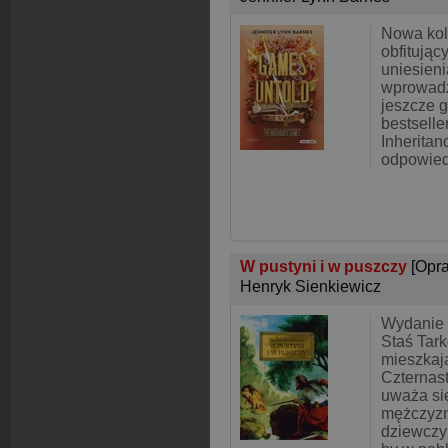
Nowa kol
obfitują
uniesieni
wprowadz
jeszcze 
bestselle
Inheritan
odpowied
W pustyni i w puszczy
[Opr
Henryk Sienkiewicz
Wydanie 
Staś Tark
mieszkają
Czternast
uważa się
mężczyzn
dziewczy