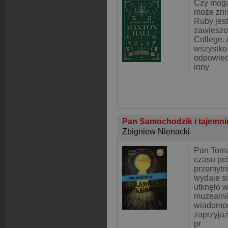
Czy mogą
może zni
Ruby jest
zawieszo
College. 
wszystko 
odpowiedz
inny
Pan Samochodzik i tajemni
Zbigniew Nienacki
Pan Toma
czasu pr
przemytn
wydaje si
utknęło 
muzealni
wiadomoś
zaprzyja
pr