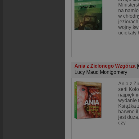
Ministers
na namio
w chłodn
jeziorach
wojny św
uciekały 
Ania z Zielonego Wzgórza
Lucy Maud Montgomery
Ania z Z
serii Kol
najpiękn
wydanie t
Książka 
barwne il
jest duża
czy