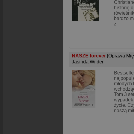
Christia
historię o
rówieśnik
bardzo m
z
NASZE forever
[Oprawa Mię
Jasinda Wilder
Bestselle
najpopula
młodych 
wchodząc
Tom 3 ser
wypadek 
życie. Cz
naszą mi