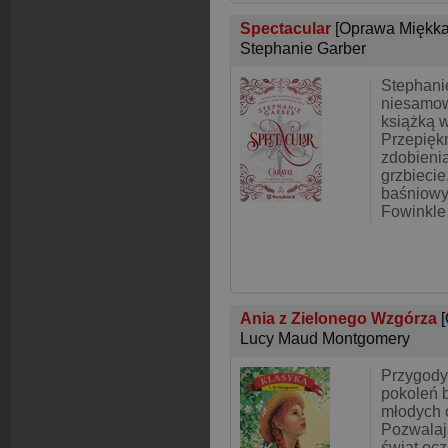
Spectacular
[Oprawa Miękka
Stephanie Garber
Stephani
niesamow
książką w
Przepięk
zdobienia
grzbiecie
baśniowy
Fowinkle
Ania z Zielonego Wzgórza
Lucy Maud Montgomery
Przygody 
pokoleń 
młodych 
Pozwalaj
świat oc