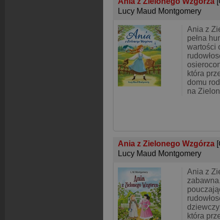
Ania z Zielonego Wzgórza
Lucy Maud Montgomery
Ania z Z
pełna hum
wartości
rudowłose
osieroco
która prz
domu rod
na Zielo
Ania z Zielonego Wzgórza
Lucy Maud Montgomery
Ania z Z
zabawna,
pouczając
rudowłose
dziewczyn
która prz