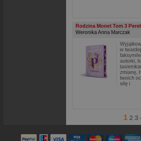
Rodzina Monet Tom 3 Pereł
Weronika Anna Marczak
Wyjątkow
w twardej
faksymile
autorki, 
tasiemka
zmianę, 
twoich o
siłę i
1
2
3