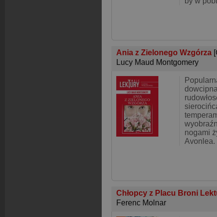
by w pobl
Ania z Zielonego Wzgórza
Lucy Maud Montgomery
Popularna
dowcipna 
rudowłos
sierocińc
temperam
wyobraźn
nogami ż
Avonlea.
Chłopcy z Placu Broni Lek
Ferenc Molnar