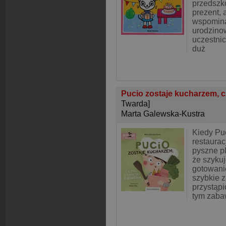
przedszk
prezent, 
wspomina
urodzino
uczestnic
duż
Pucio zostaje kucharzem, cz
Twarda]
Marta Galewska-Kustra
Kiedy Pu
restaurac
pyszne p
że szykuj
gotowanie
szybkie 
przystąpi
tym zaba