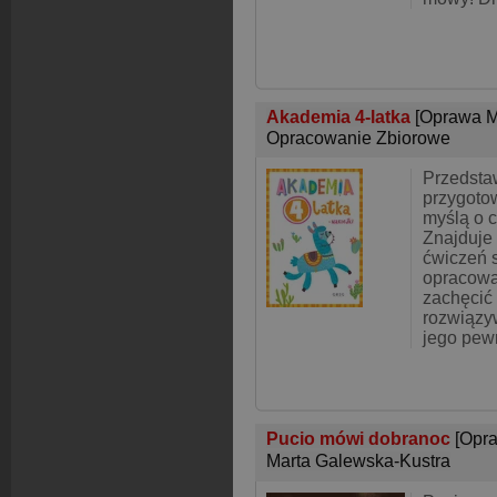
Akademia 4-latka
[Oprawa M
Opracowanie Zbiorowe
Przedsta
przygoto
myślą o c
Znajduje
ćwiczeń 
opracowa
zachęcić
rozwiązy
jego pew
Pucio mówi dobranoc
[Opr
Marta Galewska-Kustra