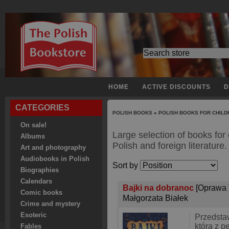
HOME
ACTIVE DISCOUNTS
D
CATEGORIES
POLISH BOOKS
»
POLISH BOOKS FOR CHILD
On sale!
Large selection of books for 
Albums
Polish and foreign literature.
Art and photography
Audiobooks in Polish
Sort by
Biographies
Calendars
Bajki na dobranoc
[Oprawa 
Comic books
Małgorzata Białek
Crime and mystery
Esoteric
Przedsta
którą z 
Fables