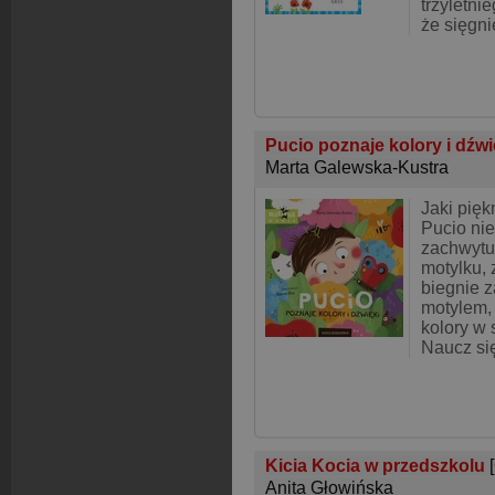
trzyletni
że sięgni
Pucio poznaje kolory i dźw
Marta Galewska-Kustra
Jaki pięk
Pucio nie
zachwytu!
motylku, 
biegnie 
motylem,
kolory w 
Naucz si
Kicia Kocia w przedszkolu
Anita Głowińska