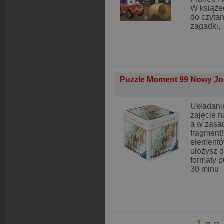
W książec
do czytan
zagadki,
Puzzle Moment 99 Nowy J
Układanie
zajęcie n
a w zasad
fragment
elementó
ułożysz d
formaty p
30 minu