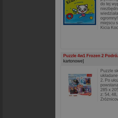
do tej w
niezbędn
wiedziała
ogromny!
miejscu 
Kicia Koc
Puzzle 4w1 Frozen 2 Podró
kartonowe]
Puzzle sk
układanek
2. Po uł
powstaną
285 x 20
z: 54, 48
Zróżnico