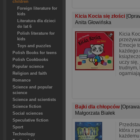
children
Foreign literature for
kids
Kicia Kocia się złości
[Opra
Literatura dla dzieci
Anita Głowińska
do lat 6
Polish literature for
Kicia Koc
kids
przeżywa
Emocje t
Toys and puzzles
każdego 
Polish Books for teens
książeczc
Polish Cookbooks
uczy się, 
Popular science
trudnym, 
ogarniaj
Religion and faith
Romance
Science and popular
science
Science and scientists
Bajki dla chłopców
[Oprawa
Science fiction
Małgorzata Białek
Social sciences
Speculative fiction
Przedsta
Sport
która z 
Technology
każdemu 