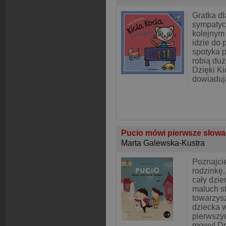
Gratka dl
sympatyc
kolejnym 
idzie do 
spotyka p
robią duż
Dzięki Ki
dowiadują
Pucio mówi pierwsze słow
Marta Galewska-Kustra
Poznajcie
rodzinkę,
cały dzi
maluch s
towarzy
dziecka 
pierwszy
mowy! Dr