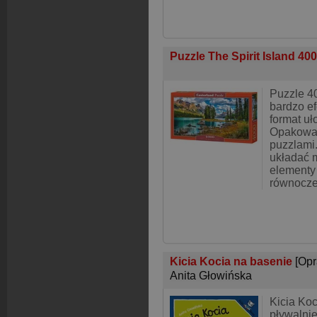
Puzzle The Spirit Island 40
Puzzle 40
bardzo e
format uł
Opakowan
puzzlami
układać 
elementy
równocze
Kicia Kocia na basenie
[Op
Anita Głowińska
Kicia Koc
pływalnię