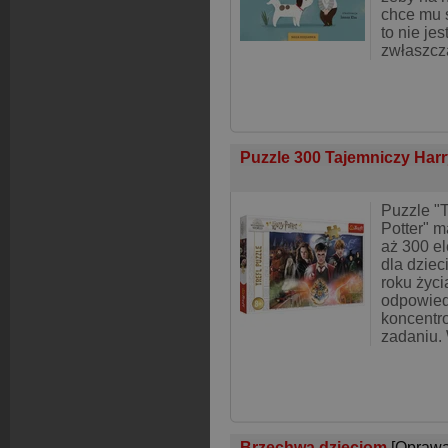
chce mu s
to nie jes
zwłaszcz
Puzzle 300 Tajemniczy Harr
Puzzle "
Potter" m
aż 300 e
dla dzie
roku życia
odpowied
koncentr
zadaniu.
Brzechwa dzieciom
[Oprawa