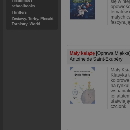
Textbooks /
się w nie
schoolbooks
opowieśc
tematów 
Thrillers
małych cz
Zestawy. Torby. Plecaki.
fascynują
Tornistry. Worki
Mały książę
[Oprawa Miękka
Antoine de Saint-Exupéry
Mały Ksi
Klasyka t
kolorowe
na rynku!
wspaniałe
jej atute
ułatwiają
czcionk