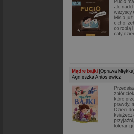
Pucio ma
ale nadch
wszyscy u
Misia już
cicho, że
co robią 
cały dzień
Mądre bajki
[Oprawa Miękka
Agnieszka Antosiewicz
Przedsta
zbiór ci
które pr
prawdy, 
Dzieci do
książecz
przyjaźni,
tolerancji