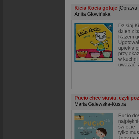
Kicia Kocia gotuje
[Oprawa 
Anita Głowińska
Dzisiaj K
dzień z b
Razem got
Ugotował
upiekła p
przy okaz
w kuchni
uważać, 
Pucio chce siusiu, czyli po
Marta Galewska-Kustra
Pucio dos
najpiękni
świecie –
tylko mus
żeby na n