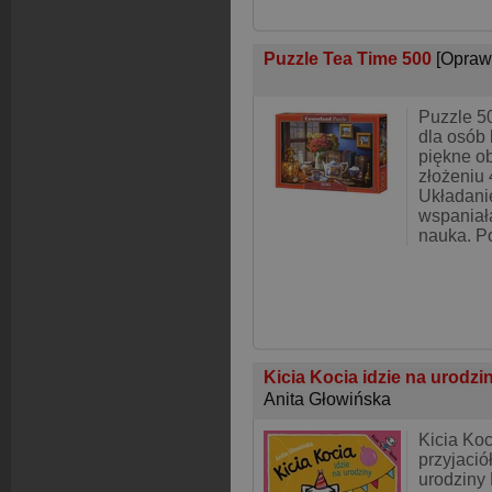
Puzzle Tea Time 500
[Opraw
Puzzle 50
dla osób 
piękne o
złożeniu 
Układanie
wspaniał
nauka. P
Kicia Kocia idzie na urodzi
Anita Głowińska
Kicia Koc
przyjació
urodziny 