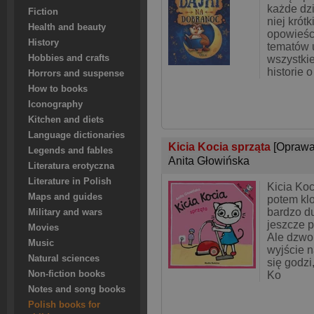
każde dzi
Fiction
niej krót
Health and beauty
opowieśc
History
tematów 
Hobbies and crafts
wszystki
historie 
Horrors and suspense
How to books
Iconography
Kitchen and diets
Language dictionaries
Kicia Kocia sprząta
[Oprawa
Legends and fables
Anita Głowińska
Literatura erotyczna
Literature in Polish
Kicia Koc
Maps and guides
potem kl
bardzo d
Military and wars
jeszcze 
Movies
Ale dzwo
Music
wyjście n
Natural sciences
się godzi
Non-fiction books
Ko
Notes and song books
Polish books for