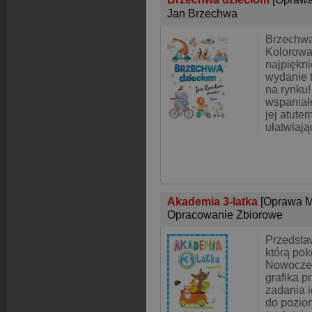
Jan Brzechwa
Brzechwa
Kolorowa
najpiękn
wydanie t
na rynku!
wspaniałe
jej atute
ułatwiają
Akademia 3-latka
[Oprawa M
Opracowanie Zbiorowe
Przedsta
którą pok
Nowoczes
grafika p
zadania 
do pozio