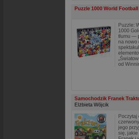
Puzzle 1000 World Football
Puzzle: W
1000 Gole
tłumu — p
na nowo 
spektaku
element
„Światow
od Winni
Samochodzik Franek Trakt
Elżbieta Wójcik
Poczytaj
czerwony
jego przy
się, jakie
Franek i