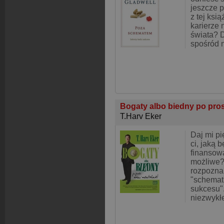
jeszcze p
z tej ksi
karierze 
świata? 
spośród 
Bogaty albo biedny po pros
T.Harv Eker
Daj mi pi
ci, jaką 
finansową
możliwe?
rozpozna
"schemat 
sukcesu".
niezwykłe