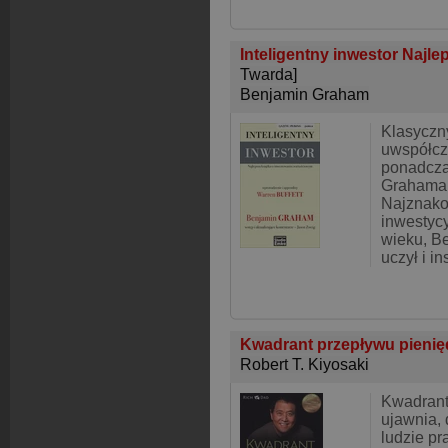
Inteligentny inwestor Najle
Twarda]
Benjamin Graham
Klasyczny
uwspółcz
ponadcz
Grahama 
Najznako
inwestyc
wieku, B
uczył i in
Kwadrant przepływu pieni
Robert T. Kiyosaki
Kwadrant
ujawnia, 
ludzie pr