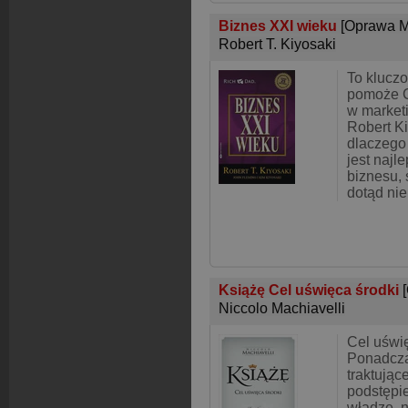
Biznes XXI wieku
[Oprawa M
Robert T. Kiyosaki
To kluczo
pomoże C
w market
Robert Ki
dlaczego
jest naj
biznesu, 
dotąd ni
Książę Cel uświęca środki
Niccolo Machiavelli
Cel uświ
Ponadcza
traktujące
podstępie
władzę, n