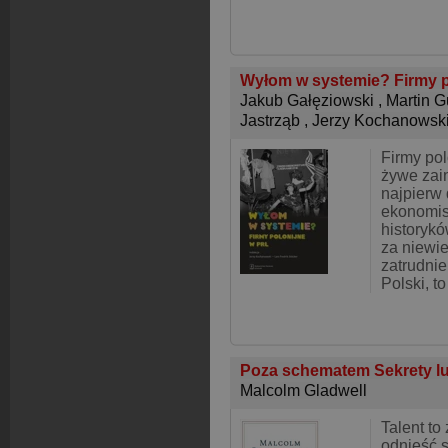
Wyłom w systemie? Firmy 
Jakub Gałęziowski
,
Martin G
Jastrząb
,
Jerzy Kochanowsk
Firmy po
żywe zai
najpierw 
ekonomis
historyk
za niewie
zatrudni
Polski, t
Poza schematem Sekrety l
Malcolm Gladwell
Talent to
odnieść 