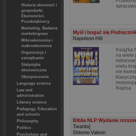
Przełomo
Historia ekonomii i
opracowa
gospodarki.
Ekonomiści.
Przedsiębiorcy
Marketing. Badania
Myśl i bogać się Podręczni
marketingowe
Napoleon Hill
Mikroekonomia i
makroekonomia
Książka N
Organizacja i
na wiele
zarządzanie
milionow
Statystyka
wielu kra
ekonomiczna
nie kwes
klasyczny
Ubezpieczenia
motywując
Language science
Napisa
Law and
administration
Literary science
Pedagogy. Education
and schools
Biblia NLP Wydanie rozsze
Philosophy
Twarda]
Politics
Shlomo Vaknin
Psychology and