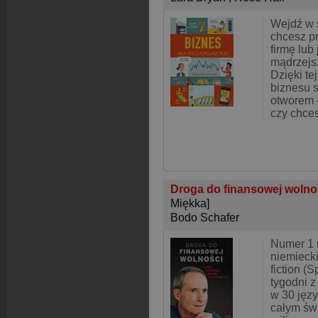
Wejdź w ś
chcesz p
firmę lub
mądrzej
Dzięki te
biznesu s
otworem 
czy chce
Droga do finansowej wolnoś
Miękka]
Bodo Schafer
Numer 1 n
niemiecki
fiction (
tygodni 
w 30 jęz
całym św