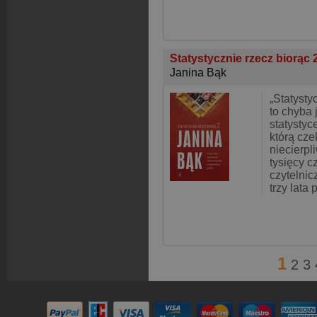
Statystycznie rzecz biorąc 2
Janina Bąk
„Statysty
to chyba 
statystyce
którą cze
niecierpl
tysięcy c
czytelnic
trzy lata 
1
2
3