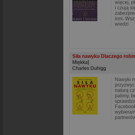
więcej, p
i czują si
zabezpie
inni. Wsz
wiedzi
Siła nawyku Dlaczego robimy
Miękka]
Charles Duhigg
Nawyki m
przyzwycz
naturą c
palimy, b
sprawdza
Facebook
wybieram
partnerów