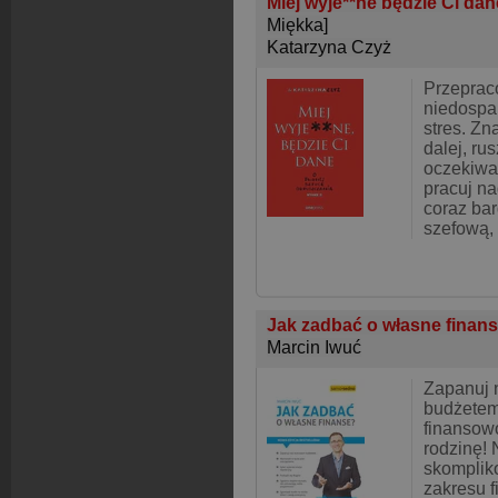
Miej wyje**ne będzie Ci dan
Miękka]
Katarzyna Czyż
Przeprac
niedospa
stres. Zn
dalej, ru
oczekiwa
pracuj na
coraz bar
szefową,
Jak zadbać o własne finan
Marcin Iwuć
Zapanuj
budżetem
finansowo
rodzinę! 
skomplik
zakresu f