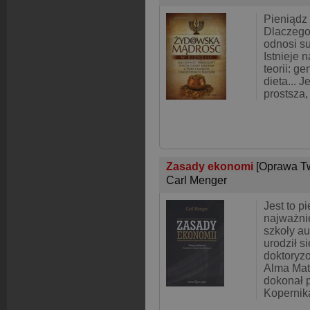
Pieniądz
Dlaczego
odnosi s
Istnieje 
teorii: g
dieta... 
prostsza,
Zasady ekonomi
[Oprawa T
Carl Menger
Jest to p
najważnie
szkoły aus
urodził 
doktoryz
Alma Mat
dokonał 
Kopernik