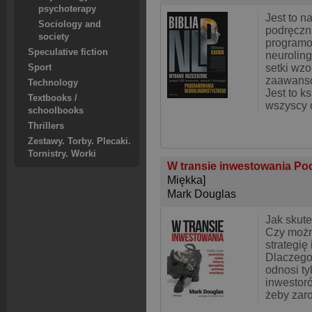
psychoterapy
Jest to n
Sociology and
podręczni
society
program
Speculative fiction
neurolin
setki wzo
Sport
zaawanso
Technology
Jest to k
Textbooks /
wszyscy c
schoolbooks
Thrillers
Zestawy. Torby. Plecaki.
Tornistry. Worki
W transie inwestowania Pod
Miękka]
Mark Douglas
Jak skut
Czy możn
strategię
Dlaczego
odnosi ty
inwestoró
żeby zaro