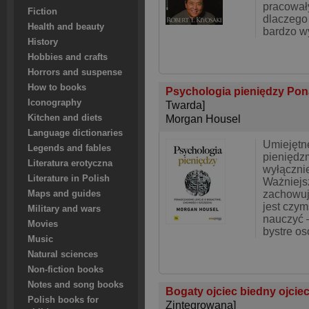
pracowały
Fiction
dlaczego
Health and beauty
bardzo w
History
Hobbies and crafts
Horrors and suspense
How to books
Psychologia pieniędzy Pon
Iconography
Twarda]
Kitchen and diets
Morgan Housel
Language dictionaries
Umiejętn
Legends and fables
pieniędzm
Literatura erotyczna
wyłącznie
Literature in Polish
Ważniejsz
zachowuj
Maps and guides
jest czym
Military and wars
nauczyć 
Movies
bystre o
Music
Natural sciences
Non-fiction books
Notes and song books
Bogaty ojciec biedny ojcie
Polish books for
Zintegrowana]