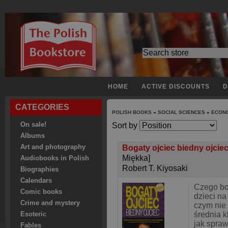
HOME
ACTIVE DISCOUNTS
D
CATEGORIES
POLISH BOOKS
»
SOCIAL SCIENCES
»
ECON
On sale!
Sort by
Albums
Art and photography
Bogaty ojciec biedny ojcie
Miękka]
Audiobooks in Polish
Robert T. Kiyosaki
Biographies
Calendars
Czego bo
Comic books
dzieci na
Crime and mystery
czym nie 
średnia k
Esoteric
jak spraw
Fables