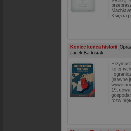
przeprasz
Machiavel
Księcia p
Koniec końca historii
[Opra
Jacek Bartosiak
Przymus
kolejnyc
i ograni
(sławne 
wywołan
19, dewa
gospodar
rozwinięt