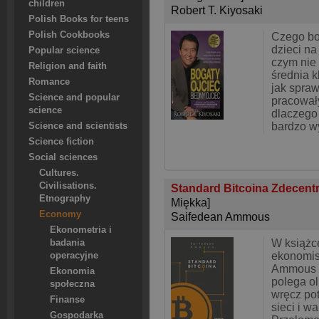
children
Robert T. Kiyosaki
Polish Books for teens
Polish Cookbooks
Czego bo
dzieci na
Popular science
czym nie 
Religion and faith
średnia k
Romance
jak spraw
Science and popular
pracowały
science
dlaczego
bardzo w
Science and scientists
Science fiction
Social sciences
Cultures.
Civilisations.
Standard Bitcoina Zdecentr
Etnography
Miękka]
Economy
Saifedean Ammous
Ekonometria i
W książce
badania
ekonomis
operacyjne
Ammous t
Ekonomia
polega ol
społeczna
wręcz po
Finanse
sieci i wa
Gospodarka