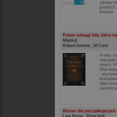
zdrowy ro
prostych 
finanso
Prawo odwagi Siła, która n
Miękka]
Robert Greene
,
50 Cent
A więc r
najwięks
strach. W
Was boją
- wychow
kłamstwie
Wam praw
uwolnicie
Biznes dla początkujących
Lara Bryan
,
Rose Hall