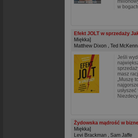
milionow
w bogact
Efekt JOLT w sprzedaży Jak
Miękka]
Matthew Dixon
,
Ted McKenn
Jeśli wyda
najwięk
sprzedaż
masz racj
„Muszę to
najgorsz
usłyszeć
Niezdecy
Żydowska mądrość w biznes
Miękka]
Levi Brackman
,
Sam Jaffe