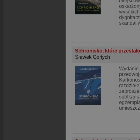
miejscow
oskarżon
wysokich
dygnitar
skandal w
Schronisko, które przestało
Sławek Gortych
Wydanie 
przedwoj
Karkonos
rozdział
zaprosze
spotkania
egzempla
umieszcz