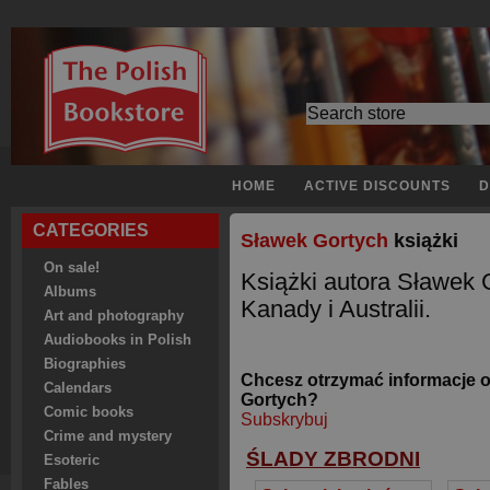
HOME
ACTIVE DISCOUNTS
D
CATEGORIES
Sławek Gortych
książki
On sale!
Książki autora Sławek 
Albums
Kanady i Australii.
Art and photography
Audiobooks in Polish
Biographies
Chcesz otrzymać informacje 
Calendars
Gortych?
Comic books
Subskrybuj
Crime and mystery
ŚLADY ZBRODNI
Esoteric
Fables