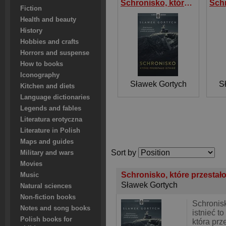
Schronisko, które przestało istnieć
Fiction
Health and beauty
History
Hobbies and crafts
Horrors and suspense
How to books
Iconography
Sławek Gortych
S
Kitchen and diets
Language dictionaries
Legends and fables
Literatura erotyczna
Literature in Polish
Maps and guides
Sort by
Military and wars
Movies
Schronisko, które przestało
Music
Sławek Gortych
Natural sciences
Non-fiction books
Schronisk
Notes and song books
istnieć t
Polish books for
która prz