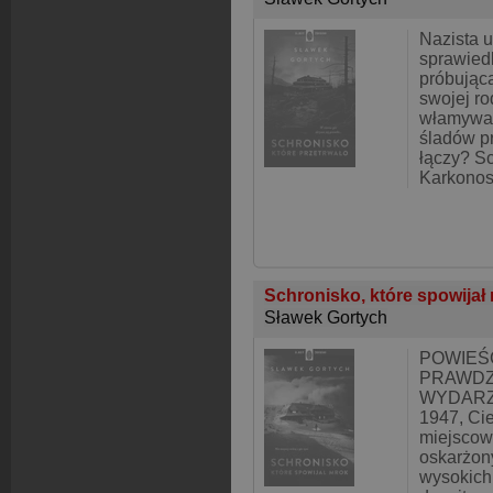
Nazista u
sprawiedl
próbując
swojej ro
włamywac
śladów pr
łączy? Sc
Karkonos
Schronisko, które spowijał
Sławek Gortych
POWIEŚ
PRAWDZ
WYDARZE
1947, Ci
miejscow
oskarżon
wysokich