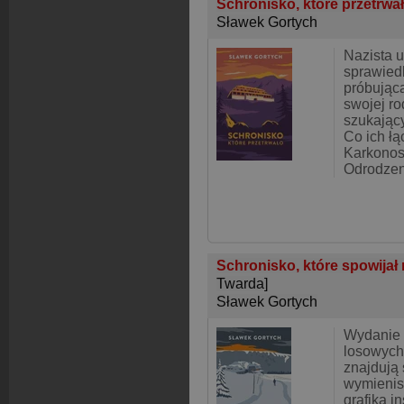
Schronisko, które przetrwa
Sławek Gortych
Nazista u
sprawiedl
próbując
swojej r
szukający
Co ich łą
Karkonos
Odrodzen
Schronisko, które spowijał
Twarda]
Sławek Gortych
Wydanie 
losowych
znajdują s
wymienisz
grafiką i