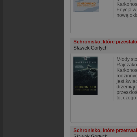
Karkonos
Edycja w
nową okł
Schronisko, które przestało
Sławek Gortych
Młody st
Rajczako
Karkonos
rodzinny
jest świ
drzemiąc
przeszłoś
to, czego
Schronisko, które przetrwa
Sławek Gortych