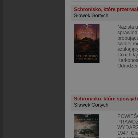
Schronisko, które przetrwa
Sławek Gortych
Nazista u
sprawiedl
próbując
swojej r
szukający
Co ich łą
Karkonos
Odrodzen
Schronisko, które spowijał
Sławek Gortych
POWIEŚ
PRAWDZ
WYDARZE
1947, Ci