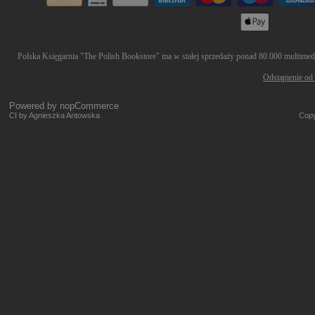
Polska Księgarnia "The Polish Bookstore" ma w stałej sprzedaży ponad 80.000 multimedió
Odstąpienie od
Powered by
nopCommerce
CI by Agnieszka Antowska
Copy