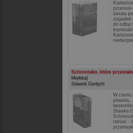
Karkonos
przenosi 
świata pe
zagadek i
do odbyci
kryminal
Karkonosz
niebezpi
Schronisko, które przestało 
Miękka]
Sławek Gortych
W cieniu 
prawda… 
bestsell
Sławka Go
Schronisk
istnieć -
przetrwał