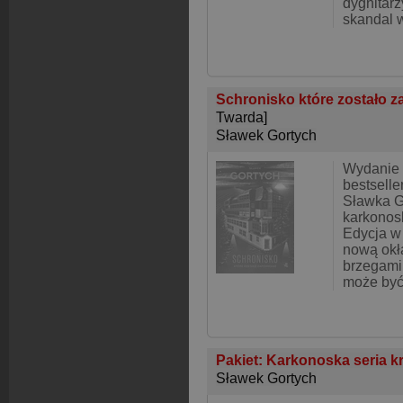
dygnitar
skandal w
Schronisko które zostało 
Twarda]
Sławek Gortych
Wydanie 
bestselle
Sławka G
karkonosk
Edycja w
nową okł
brzegami 
może być
Pakiet: Karkonoska seria k
Sławek Gortych