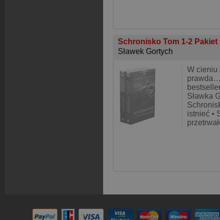
Schronisko Tom 1-2 Pakiet
Sławek Gortych
W cieniu 
prawda… 
bestsell
Sławka G
Schronisk
istnieć •
przetrwał