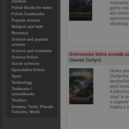
children
malownic
gdzie nie
Polish Books for teens
ale równ
Polish Cookbooks
tajemnice
Popular science
skrywają 
Religion and faith
Romance
Science and popular
science
Science and scientists
Schronisko które zostało 
Science fiction
Sławek Gortych
Social sciences
Speculative fiction
Nowa po
Gortycha,
Sport
bestselle
Technology
serii kry
Textbooks /
Karkonos
schoolbooks
znać w p
Thrillers
o zapomn
hotelu z 
Zestawy. Torby. Plecaki.
Tornistry. Worki