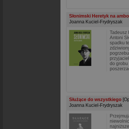
Słonimski Heretyk na amb
Joanna Kuciel-Frydryszak
Tadeusz 
Antoni Sł
spadku te
zdziwion
pogrzebu
przyjacie
do grobu 
poszerzać
Służące do wszystkiego
[O
Joanna Kuciel-Frydryszak
Przejmują
niewolnic
najniższ