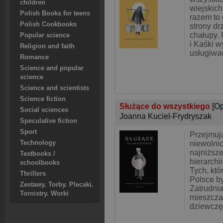
children
wiejskich
Polish Books for teens
razem to 
Polish Cookbooks
strony dr
chałupy.
Popular science
i Kaśki w
Religion and faith
usługiwa
Romance
Science and popular
science
Science and scientists
Science fiction
Służące do wszystkiego
[O
Social sciences
Joanna Kuciel-Frydryszak
Speculative fiction
Sport
Przejmują
Technology
niewolnic
najniższ
Textbooks /
hierarchi
schoolbooks
Tych, kt
Thrillers
Polsce by
Zestawy. Torby. Plecaki.
Zatrudni
Tornistry. Worki
mieszcza
dziewczę