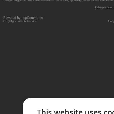
Odstąpienie od
Powered by
nopCommerce
CI by Agnieszka Antowska
Copy
This website uses co