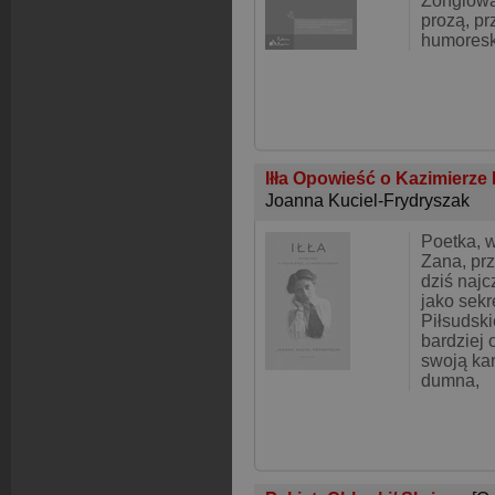
Żonglowa
prozą, pr
humoreską
Iłła Opowieść o Kazimierze
Joanna Kuciel-Frydryszak
Poetka, 
Zana, prz
dziś naj
jako sekr
Piłsudsk
bardziej 
swoją kar
dumna,