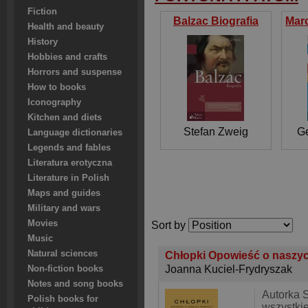
Fiction
Balzac Biografia
Health and beauty
History
Hobbies and crafts
Horrors and suspense
How to books
Iconography
Kitchen and diets
Stefan Zweig
G
Language dictionaries
Legends and fables
Literatura erotyczna
Literature in Polish
Maps and guides
Military and wars
Movies
Sort by
Music
Natural sciences
Chłopki Opowieść o naszy
Joanna Kuciel-Frydryszak
Non-fiction books
Notes and song books
Autorka 
Polish books for
wszystki