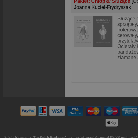
Pakiet: Chłopki/ Służące
[O
Joanna Kuciel-Frydryszak
Służące 
sprzątały
froterowa
cerowały,
przytulały
Ocierały ł
bandażow
złamane 
Polska Księgarnia "The Polish Bookstore" ma w stałej sprzedaży ponad 80.000 multimediów 