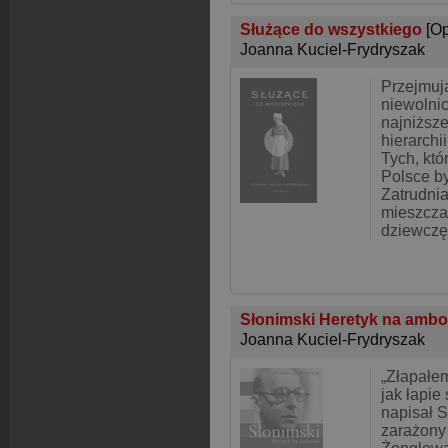
Służące do wszystkiego
[O
Joanna Kuciel-Frydryszak
Przejmują
niewolnic
najniższ
hierarchi
Tych, kt
Polsce by
Zatrudni
mieszcza
dziewczę
Słonimski Heretyk na amb
Joanna Kuciel-Frydryszak
„Złapałem
jak łapie 
napisał S
zarażony