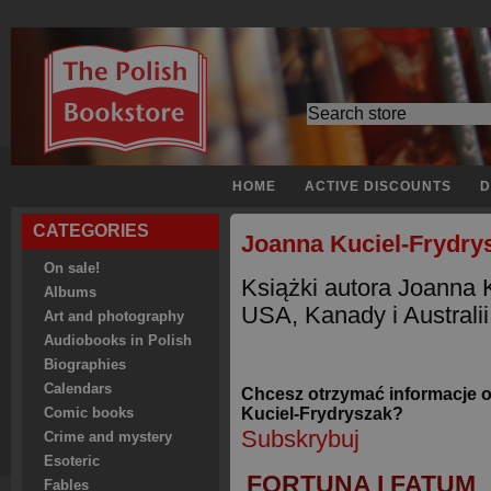
HOME
ACTIVE DISCOUNTS
D
CATEGORIES
Joanna Kuciel-Frydry
On sale!
Książki autora Joanna 
Albums
USA, Kanady i Australii
Art and photography
Audiobooks in Polish
Biographies
Calendars
Chcesz otrzymać informacje 
Kuciel-Frydryszak?
Comic books
Subskrybuj
Crime and mystery
Esoteric
FORTUNA I FATUM
Fables