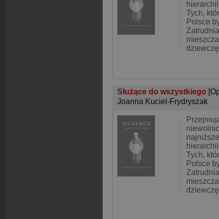
hierarchi
Tych, kt
Polsce by
Zatrudni
mieszcza
dziewczę
Służące do wszystkiego
[O
Joanna Kuciel-Frydryszak
Przejmują
niewolnic
najniższ
hierarchi
Tych, kt
Polsce by
Zatrudni
mieszcza
dziewczę