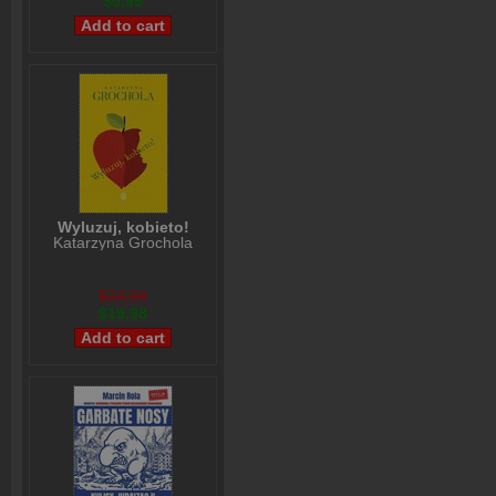
$5,99
Wyluzuj, kobieto!
Katarzyna Grochola
$24,98
$19,98