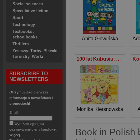
Social sciences
Speculative fiction
Sport
Technology
Textbooks /
schoolbooks
Anita Głowińska
Ad
Thrillers
Zestawy. Torby. Plecaki.
Tornistry. Worki
100 lat Kubusiu. Opowiastka z dźwiękami i światełkami. Disney Kubuś i przyjaciele
SUBSCRIBE TO
NEWSLETTERS
Otrzymuj jako pierwszy
informacje o nowościach i
promocjach!
Monika Kiersnowska
A
Email:
Wyrażam zgodę na
Book in Polish 
otrzymywanie oferty handlowej.
Więcej