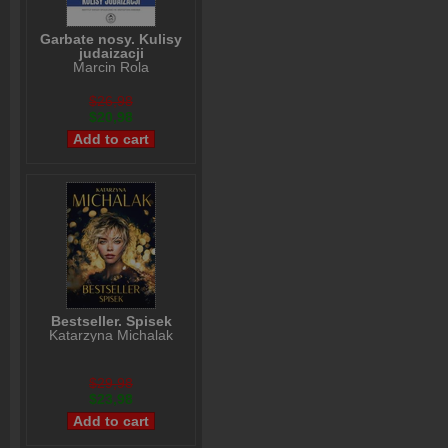
Garbate nosy. Kulisy
judaizacji
Marcin Rola
$26,98
$20,98
Bestseller. Spisek
Katarzyna Michalak
$29,98
$23,98