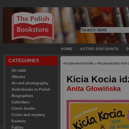
HOME
ACTIVE DISCOUNTS
D
CATEGORIES
POLISH BOOKSTORE
»
POLISH BOOKS FOR 
On sale!
Kicia Kocia id
Albums
Art and photography
Anita Głowińska
Audiobooks in Polish
Biographies
Calendars
Comic books
Crime and mystery
Esoteric
Fables