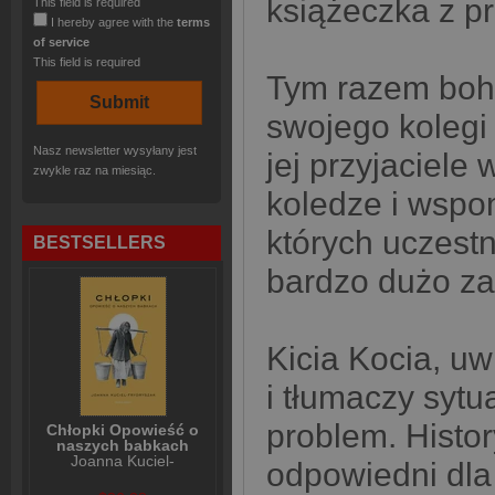
książeczka z pr
This field is required
I hereby agree with the
terms
of service
This field is required
Tym razem boha
swojego kolegi 
Nasz newsletter wysyłany jest
jej przyjaciel
zwykle raz na miesiąc.
koledze i wspo
których uczestn
BESTSELLERS
bardzo dużo za
Kicia Kocia, uw
i tłumaczy sytu
problem. Histor
Chłopki Opowieść o
naszych babkach
Joanna Kuciel-
odpowiedni dla
Frydryszak