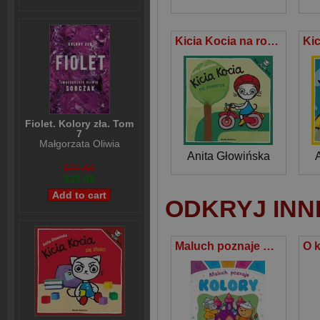
Kicia Kocia na rowerze
Fiolet. Kolory zła. Tom
7
Małgorzata Oliwia
Sobczak
Anita Głowińska
$31,66
$25,98
ODKRYJ INN
Maluch poznaje Kolory Książeczka z naklejkami wielokrotnego użytku