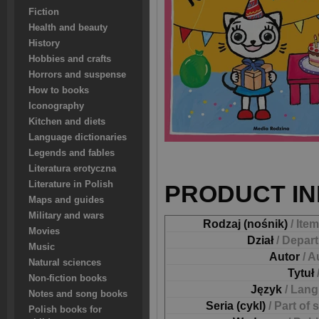
Fiction
Health and beauty
History
Hobbies and crafts
Horrors and suspense
How to books
Iconography
Kitchen and diets
Language dictionaries
Legends and fables
Literatura erotyczna
Literature in Polish
PRODUCT IN
Maps and guides
Military and wars
Rodzaj (nośnik)
/ Ite
Movies
Dział
/ Depar
Music
Autor
/ A
Natural sciences
Tytuł
Non-fiction books
Język
/ Lan
Notes and song books
Seria (cykl)
/ Part of 
Polish books for