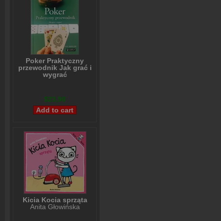
Poker Praktyczny
przewodnik Jak grać i
wygrać
Lou Krieger
$23,98
Kicia Kocia sprząta
Anita Głowińska