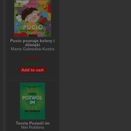
Pucio poznaje kolory i
dźwięki
Marta Galewska-Kustra
$15,99
$12,99
Teoria Pozwól im
Mel Robbins