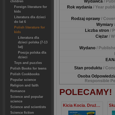
Wydawca
/ Pub
children
Rok wydania
/ Year publ
Foreign literature for
kids
Literatura dla dzieci
Rodzaj oprawy
/ Cover
do lat 6
Wymiary
Polish literature for
Liczba stron
/ 
kids
Ciężar
/ W
Literatura dla
dzieci polska (7-13
lat)
Wydano
/ Publish
Poezja polska dla
dzieci
EAN
Toys and puzzles
Stan produktu
/ Cond
Polish Books for teens
Polish Cookbooks
Osoba Odpowiedzi
Popular science
Responsible P
Religion and faith
POLECAMY!
Romance
Science and popular
science
Kicia Kocia. Drużyna Gwiazdki
Science and scientists
Science fiction