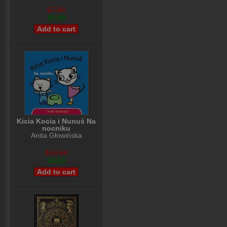
$7,99
$5,99
Kicia Kocia i Nunuś Na
nocniku
Anita Głowińska
$10,98
$8,99