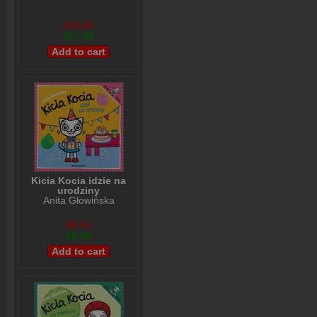
$29,98
$27,98
Kicia Kocia idzie na
urodziny
Anita Głowińska
$8,00
$5,99