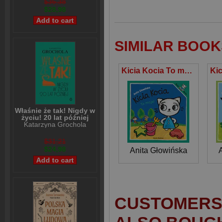
$36,38
$28,98
SIMILAR BOOK
Kicia Kocia To moje!
Właśnie że tak! Nigdy w
życiu! 20 lat później
Katarzyna Grochola
$31,21
$24,98
Anita Głowińska
CUSTOMERS 