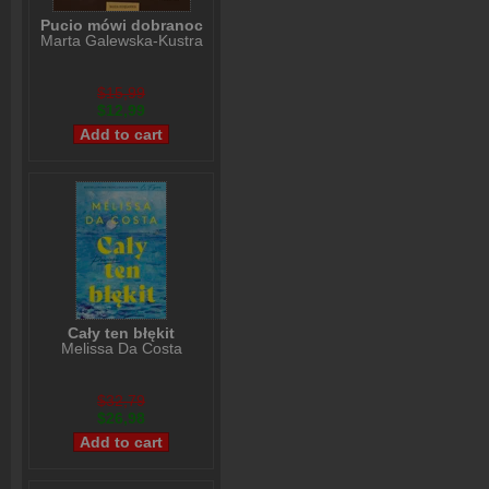
Pucio mówi dobranoc
Marta Galewska-Kustra
$15,99
$12,99
Cały ten błękit
Melissa Da Costa
$32,79
$26,98