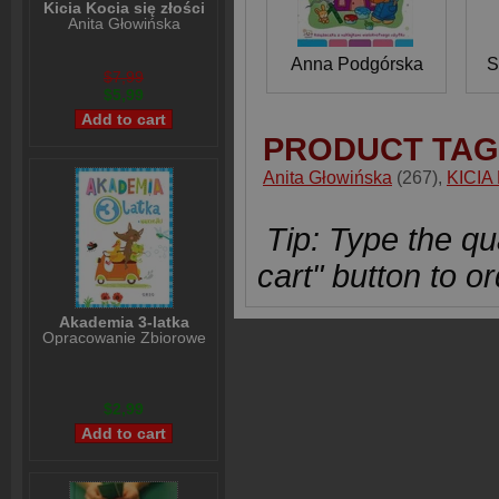
Kicia Kocia się złości
Anita Głowińska
Anna Podgórska
S
$7,99
$5,99
PRODUCT TAG
Anita Głowińska
(267)
,
KICIA
Tip: Type the qua
cart" button to or
Akademia 3-latka
Opracowanie Zbiorowe
$2,99