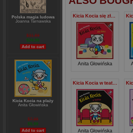
ALSO BOUG
Kicia Kocia się złości
Polska magia ludowa
Joanna Tarnawska
$31,89
$24,98
Anita Głowińska
Kicia Kocia w teatrze
Kicia Kocia na plaży
Anita Głowińska
$7,99
$5,99
Anita Głowińska