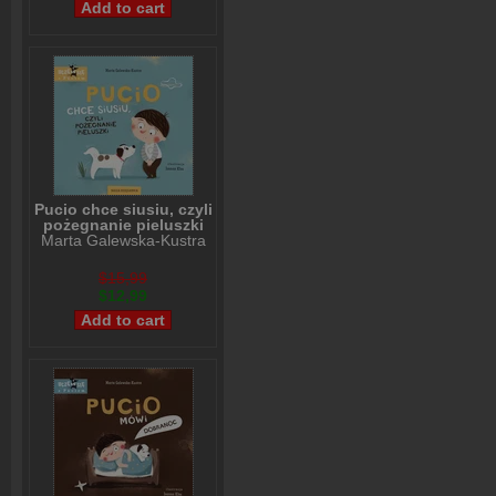
Pucio chce siusiu, czyli
pożegnanie pieluszki
Marta Galewska-Kustra
$15,99
$12,99