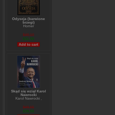
Odyseja (barwione
brzegi)
Homer
$40,10
$31,55
Skąd się wziął Karol
Nawrocki
Karol Nawrocki
,
Andrzej Nowak
$49,65
$39,50