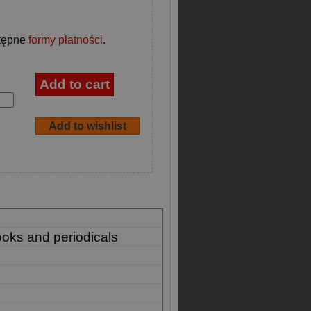
tępne
formy płatności
.
ooks and periodicals