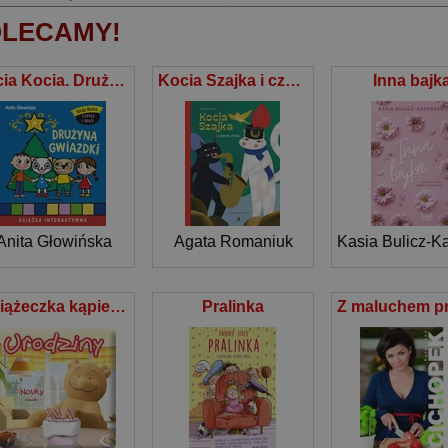
LECAMY!
Kicia Kocia. Drużyna Gwiazdki
Kocia Szajka i czarne złoto
Inna bajk
Anita Głowińska
Agata Romaniuk
Kasia Bulicz-K
Książeczka kąpielowa Nouky i przyjaciele Urodziny
Pralinka