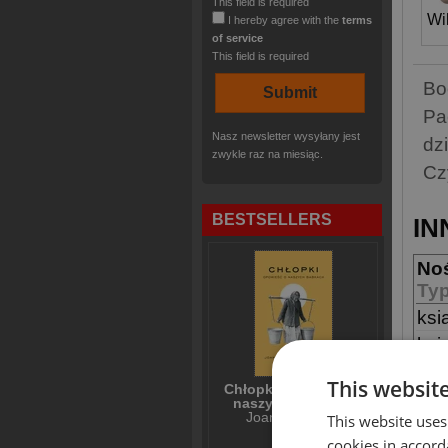
This field is required
Wi
I hereby agree with the
terms
of service
This field is required
Bo
Pa
Nasz newsletter wysyłany jest
dz
zwykle raz na miesiąc.
Cz
BESTSELLERS
IN
No
Ty
ksi
ksi
This websit
Chłopki Opowieść o
naszych babkach
Joanna Kuciel-
This website uses
SIM
Frydryszak
cookies in accord