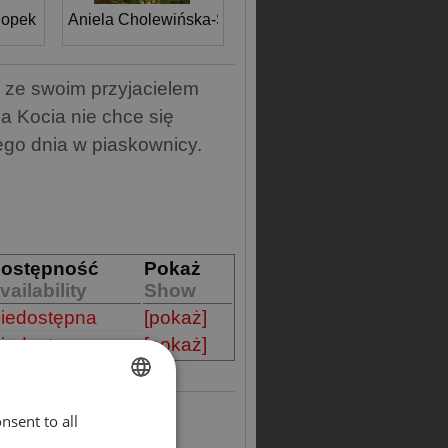
hopek
Aniela Cholewińska-Szkolik
ę ze swoim przyjacielem
a Kocia nie chce się
ego dnia w piaskownicy.
ostępność
Pokaż
vailability
Show
iedostępna
[pokaż]
iedostępna
[pokaż]
nsent to all
ENGLISH