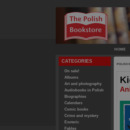
HOME
CATEGORIES
POLISH
On sale!
Ki
Albums
Art and photography
An
Audiobooks in Polish
Biographies
Calendars
Comic books
Crime and mystery
Esoteric
Fables