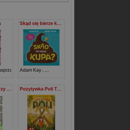
a
Skąd się bierze kupa?
asprzak
Adam Kay
,
Henry Paker
Z maluchem przy stole
Pozytywka Poli Tom 1 Zagubiona fotografia