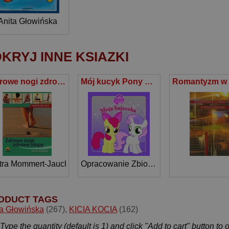
Anita Głowińska
KRYJ INNE KSIAZKI
Zdrowe nogi zdrowe stopy Jak to osiągnąć
Mój kucyk Pony Znaczkowa liga
tra Mommert-Jauch
Opracowanie Zbiorowe
ODUCT TAGS
ta Głowińska
(267)
,
KICIA KOCIA
(162)
Type the quantity (default is 1) and click "Add to cart" button to 