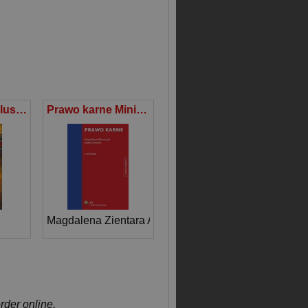
Romantyzm w lustrze postmodernizmu i odwrotnie
Prawo karne Minirepetytorium
Magdalena Zientara Anna Błaszczyk
order online.