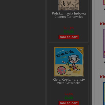
Polska magia ludowa
Joanna Tarnawska
$31,89
$24,98
Kicia Kocia na plaży
Anita Głowińska
$7,99
$5,99