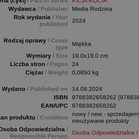
ria (cykl)
/ Part of series
KICIA KOCIA
Wydawca
/ Publisher
Media Rodzina
Rok wydania
/ Year
2024
published
Rodzaj oprawy
/ Cover
Miękka
type
Wymiary
/ Size
19.0x19.0 cm
Liczba stron
/ Pages
24
Ciężar
/ Weight
0,0850 kg
Wydano
/ Published on
14.08.2024
ISBN
9788382658262 (97883
EAN/UPC
9788382658262
nowy / new - sprzedajem
tan produktu
/ Condition
nieużywane produkty
Osoba Odpowiedzialna
/
Osoba Odpowiedzialna /
Responsible Person