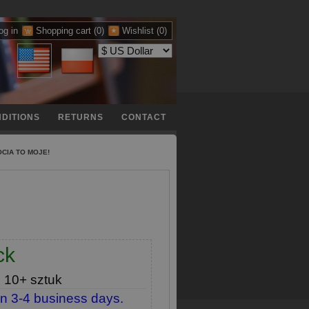
og in
Shopping cart
(0)
Wishlist
(0)
DITIONS
RETURNS
CONTACT
OCIA TO MOJE!
ck
e
10+ sztuk
in 3-4 business days.