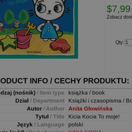
$7,99
Zobacz dos
Qty
:
ODUCT INFO / CECHY PRODUKTU:
dzaj (nośnik)
/ Item type
książka / book
Dział
/ Department
Książki i czasopisma / B
Autor
/ Author
Anita Głowińska
Tytuł
/ Title
Kicia Kocia To moje!
Język
/ Language
polski