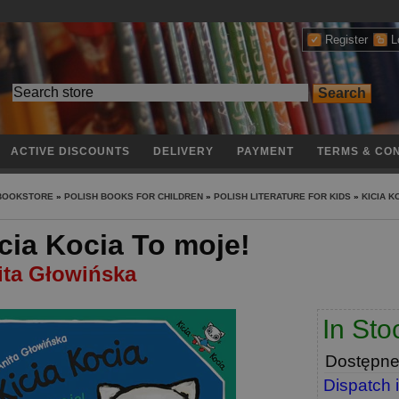
Register
L
ACTIVE DISCOUNTS
DELIVERY
PAYMENT
TERMS & CON
 BOOKSTORE
»
POLISH BOOKS FOR CHILDREN
»
POLISH LITERATURE FOR KIDS
»
KICIA K
cia Kocia To moje!
ita Głowińska
In Sto
Dostępn
Dispatch 