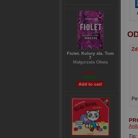
OD
Fiolet. Kolory zła. Tom
7
Małgorzata Oliwia
Sobczak
$31,66
$25,98
Pe
PR
Ani
Tip: 