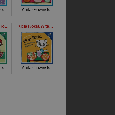
ska
Anita Głowińska
Kicia Kocia na rowerze
Kicia Kocia Witaminowe przyjęcie
ska
Anita Głowińska