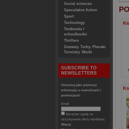
Social sciences
PO
Speculative fiction
Sport
Technology
Textbooks /
schoolbooks
Thrillers
Zestawy. Torby. Plecaki.
Tornistry. Worki
SUBSCRIBE TO
NEWSLETTERS
Otrzymuj jako pierwszy
informacje o nowościach i
promocjach!
Email:
Wyrażam zgodę na
otrzymywanie oferty handlowej.
Więcej