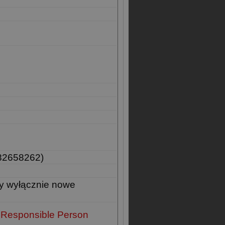
82658262)
y wyłącznie nowe
 Responsible Person