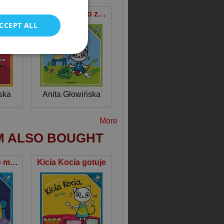
POLISH
Kicia Kocia majsterkuje
Kicia Kocia. Co zasiejemy w ogródku?
CCEPT ALL
ska
Anita Głowińska
More
M ALSO BOUGHT
Kicia Kocia nie może zasnąć
Kicia Kocia gotuje