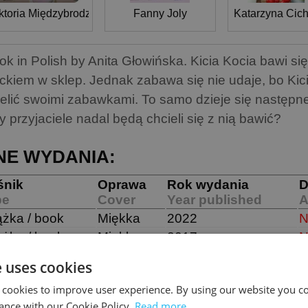
ktoria Międzybrodzka
Fanny Joly
Katarzyna Cic
ok in Polish by Anita Głowińska. Kicia Kocia bawi si
ckiem w sklep. Jednak zabawa się nie udaje, bo Kici
ielić swoimi zabawkami. To samo dzieje się następn
y przyjaciele nadal będą chcieli się z nią bawić?
NE WYDANIA:
śnik
Oprawa
Rok wydania
D
pe
Cover
Year published
A
ążka / book
Miękka
2022
N
ążka / book
Miękka
2017
N
e uses cookies
 cookies to improve user experience. By using our website you co
ILAR BOOKS
ance with our Cookie Policy.
Read more