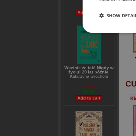
$36,38
$28,98
SHOW DETAI
Właśnie że tak! Nigdy w
życiu! 20 lat później
Katarzyna Grochola
CU
$31,21
$24,98
Ki