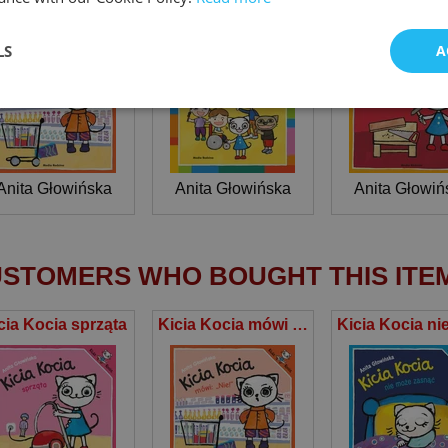
Kicia Kocia mówi NIE!
Kicia Kocia i przyjaciele
LS
A
Anita Głowińska
Anita Głowińska
Anita Głowiń
STOMERS WHO BOUGHT THIS ITE
cia Kocia sprząta
Kicia Kocia mówi NIE!