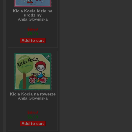
Kicia Kocia idzie na
urodziny
Anita Głowińska
$8,00
$5,99
Kicia Kocia na rowerze
Anita Głowińska
$8,00
$6,99