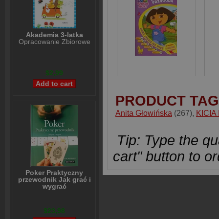
Akademia 3-latka
Opracowanie Zbiorowe
$2,99
PRODUCT TAG
Anita Głowińska
(267)
,
KICIA
Tip: Type the qua
cart" button to or
Poker Praktyczny
przewodnik Jak grać i
wygrać
Lou Krieger
$23,98