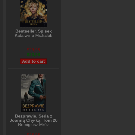
Bestseller. Spisek
Katarzyna Michalak
$29,98
$23,98
Bezprawie. Seria z
Joanną Chyłką. Tom 20
Remigiusz Mróz
$28,98