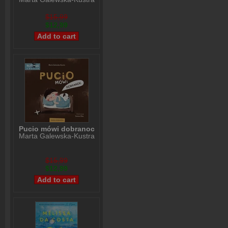
$15,99
$12,99
Pucio mówi dobranoc
Marta Galewska-Kustra
$15,99
$12,99