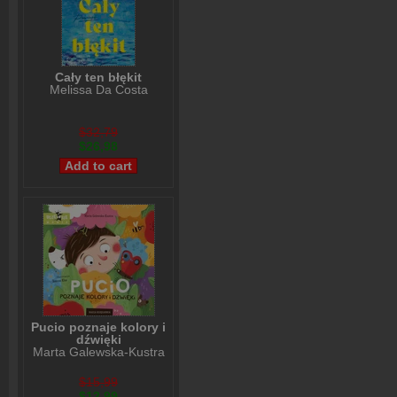
Cały ten błękit
Melissa Da Costa
$32,79
$26,98
Pucio poznaje kolory i
dźwięki
Marta Galewska-Kustra
$15,99
$12,99