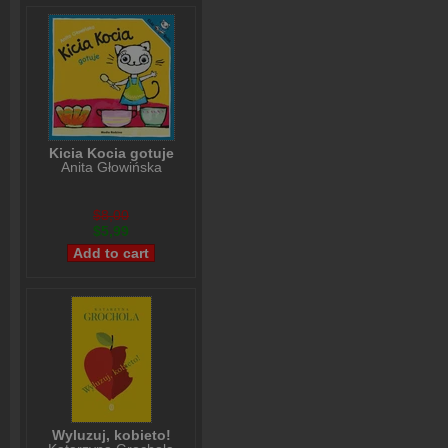
Kicia Kocia gotuje
Anita Głowińska
$8,00
$5,99
Wyluzuj, kobieto!