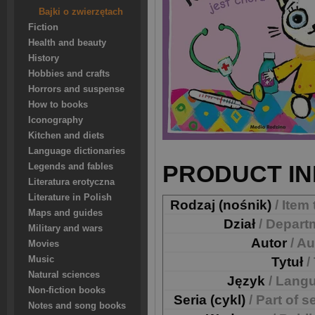
Bajki o zwierzętach
Fiction
Health and beauty
History
Hobbies and crafts
Horrors and suspense
How to books
Iconography
Kitchen and diets
Language dictionaries
PRODUCT IN
Legends and fables
Literatura erotyczna
Literature in Polish
Rodzaj (nośnik)
/ Item
Maps and guides
Dział
/ Depart
Military and wars
Autor
/ A
Movies
Music
Tytuł
/
Natural sciences
Język
/ Lang
Non-fiction books
Seria (cykl)
/ Part of s
Notes and song books