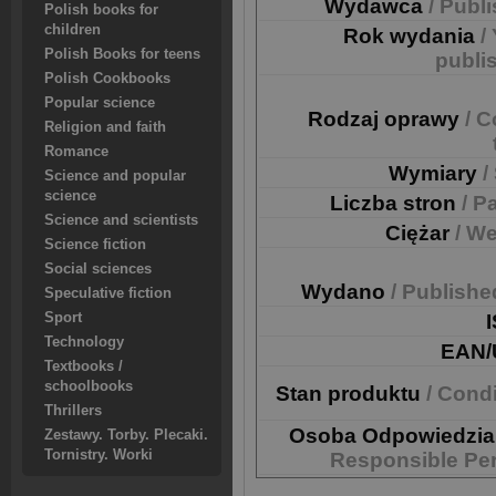
Wydawca
/ Publ
Polish books for
children
Rok wydania
/
Polish Books for teens
publi
Polish Cookbooks
Popular science
Rodzaj oprawy
/ C
Religion and faith
Romance
Wymiary
/
Science and popular
science
Liczba stron
/ P
Science and scientists
Ciężar
/ We
Science fiction
Social sciences
Wydano
/ Publishe
Speculative fiction
Sport
Technology
EAN/
Textbooks /
schoolbooks
Stan produktu
/ Cond
Thrillers
Osoba Odpowiedzia
Zestawy. Torby. Plecaki.
Tornistry. Worki
Responsible Pe