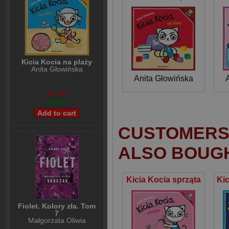
Kicia Kocia na plaży
Anita Głowińska
Anita Głowińska
$7,99
$5,99
CUSTOMERS 
ALSO BOUG
Kicia Kocia sprząta
Fiolet. Kolory zła. Tom
7
Małgorzata Oliwia
Sobczak