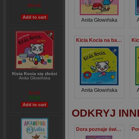
$31,66
$25,98
Anita Głowińska
Kicia Kocia na basenie
Kicia Kocia się złości
Anita Głowińska
Anita Głowińska
$7,99
$5,99
ODKRYJ INN
Dora poznaje świat Dora jedzie na wieś Nauka to wielka przygoda