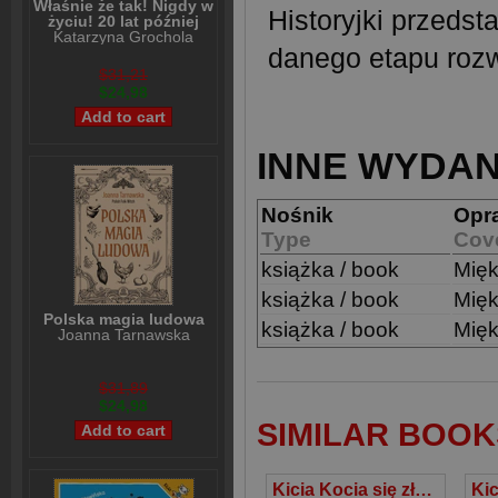
Właśnie że tak! Nigdy w
Historyjki przeds
życiu! 20 lat później
Katarzyna Grochola
danego etapu roz
$31,21
$24,98
INNE WYDAN
Nośnik
Opr
Type
Cov
książka / book
Mię
książka / book
Mię
Polska magia ludowa
książka / book
Mię
Joanna Tarnawska
$31,89
$24,98
SIMILAR BOOK
Kicia Kocia się złości