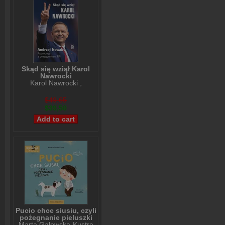
Skąd się wziął Karol
Nawrocki
Karol Nawrocki
,
Andrzej Nowak
$49,65
$39,50
Pucio chce siusiu, czyli
pożegnanie pieluszki
Marta Galewska-Kustra