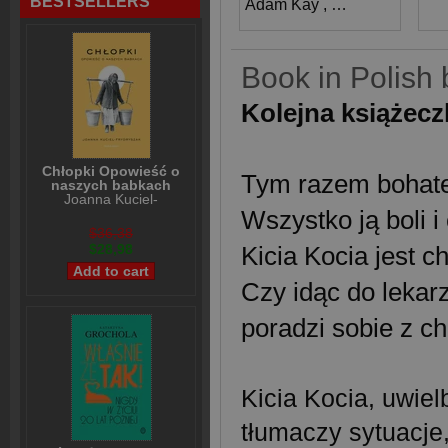
BESTSELLERS
Adam Kay
,
Henry Paker
Book in Polish 
Kolejna książecz
Chłopki Opowieść o
Tym razem bohate
naszych babkach
Joanna Kuciel-
Frydryszak
Wszystko ją boli i
$36,38
$28,98
Kicia Kocia jest 
Czy idąc do lekar
poradzi sobie z c
Kicia Kocia, uwiel
tłumaczy sytuacje