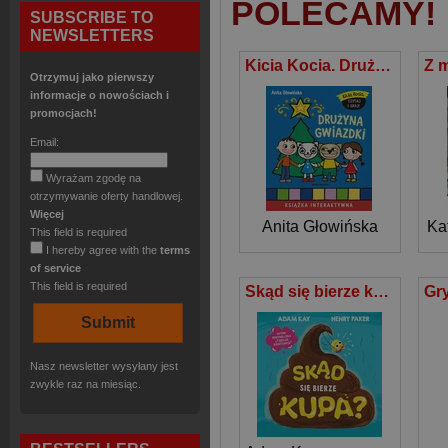
POLECAMY!
SUBSCRIBE TO
NEWSLETTERS
Kicia Kocia. Drużyna Gwiazdki
Otrzymuj jako pierwszy
informacje o nowościach i
promocjach!
Email:
Wyrażam zgodę na
otrzymywanie oferty handlowej.
Więcej
Anita Głowińska
Ka
This field is required
I hereby agree with the
terms
of service
This field is required
Skąd się bierze kupa?
Nasz newsletter wysyłany jest
zwykle raz na miesiąc.