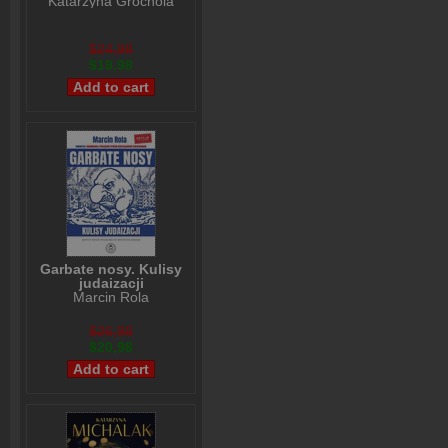
Katarzyna Grochola
$24,98
$19,98
Garbate nosy. Kulisy
judaizacji
Marcin Rola
$26,98
$20,98