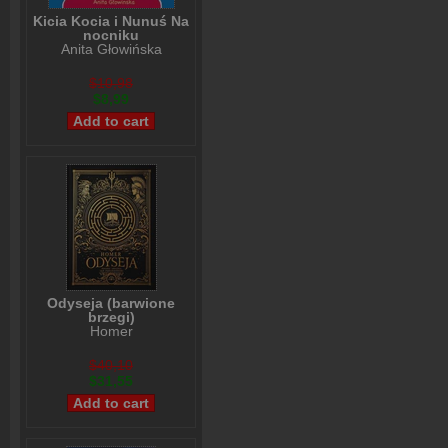
Kicia Kocia i Nunuś Na
nocniku
Anita Głowińska
$10,98
$8,99
Odyseja (barwione
brzegi)
Homer
$40,10
$31,55