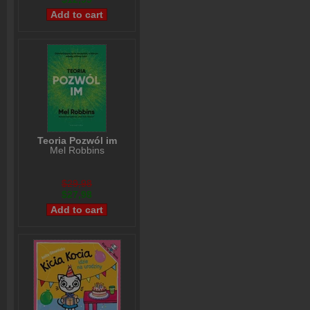
Teoria Pozwól im
Mel Robbins
$29,98
$27,98