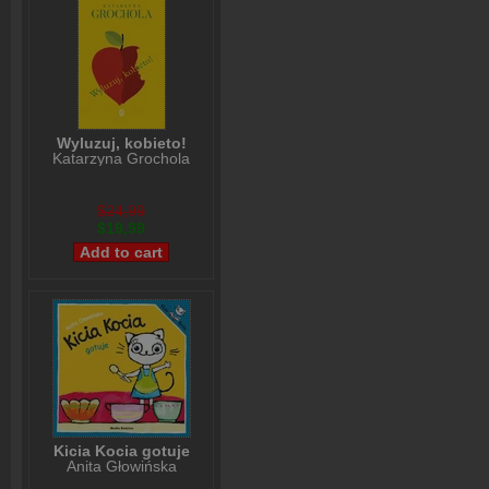
Wyluzuj, kobieto!
Katarzyna Grochola
$24,99
$19,99
Kicia Kocia gotuje
Anita Głowińska