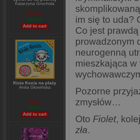
Katarzyna Grochola
skomplikowaną
$31,21
im się to uda?
$24,98
Co jest prawdą 
prowadzonym d
neurogenną utr
mieszkająca w 
wychowawczym 
Kicia Kocia na plaży
Anita Głowińska
Pozorne przyja
zmysłów…
$7,99
$6,99
Oto
Fiolet
, kol
zła
.