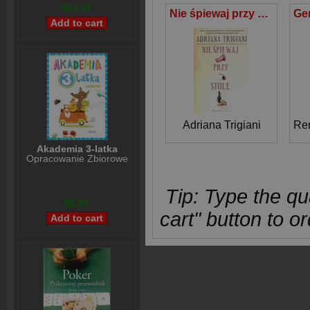
$24,98
Nie śpiewaj przy stole
Adriana Trigiani
Re
Akademia 3-latka
Opracowanie Zbiorowe
Tip: Type the qua
$2,99
cart" button to or