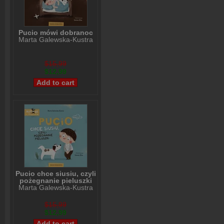
Pucio mówi dobranoc
Marta Galewska-Kustra
$15,99
$12,99
Pucio chce siusiu, czyli
pożegnanie pieluszki
Marta Galewska-Kustra
$15,99
$12,99