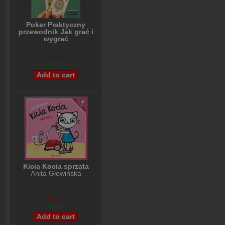
Poker Praktyczny
przewodnik Jak grać i
wygrać
Lou Krieger
$23,99
Kicia Kocia sprząta
Anita Głowińska
$7,99
$5,99