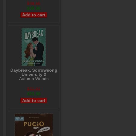
$49,65
$39,50
Daybreak. Sorrowsong
University 2
Autumn Woods
$31,01
$23,99