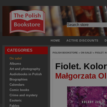
HOME
ACTIVE DISCOUNTS
D
CATEGORIES
POLISH BOOKSTORE
»
ON SALE!
»
FIOLET. 
On sale!
Fiolet. Kolo
Albums
Art and photography
Małgorzata O
Audiobooks in Polish
Biographies
Calendars
Comic books
Crime and mystery
Esoteric
Fables