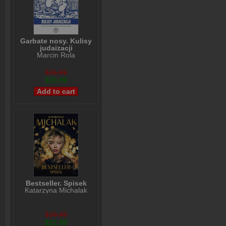
Garbate nosy. Kulisy
judaizacji
Marcin Rola
$26,99
$20,99
Bestseller. Spisek
Katarzyna Michalak
$29,99
$22,99