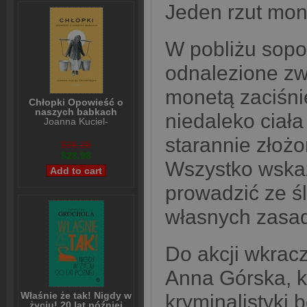
Jeden rzut mon
W pobliżu sopo
odnalezione zw
monetą zaciśnię
Chłopki Opowieść o
naszych babkach
niedaleko ciała
Joanna Kuciel-
Frydryszak
starannie złożo
$36,38
$28,98
Wszystko wskaz
prowadzić ze ś
własnych zasa
Do akcji wkracz
Anna Górska, k
Właśnie że tak! Nigdy w
kryminalistyki 
życiu! 20 lat później