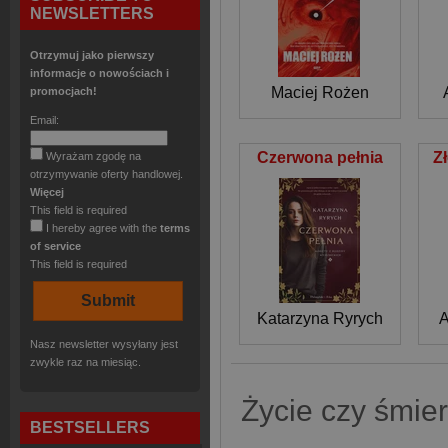
NEWSLETTERS
Otrzymuj jako pierwszy
informacje o nowościach i
Maciej Rożen
promocjach!
Email:
Czerwona pełnia
Z
Wyrażam zgodę na
otrzymywanie oferty handlowej.
Więcej
This field is required
I hereby agree with the
terms
of service
This field is required
Katarzyna Ryrych
A
Nasz newsletter wysyłany jest
zwykle raz na miesiąc.
Życie czy śmie
BESTSELLERS