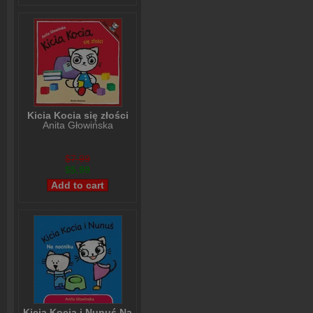
Kicia Kocia się złości
Anita Głowińska
$7,99
$5,99
Kicia Kocia i Nunuś Na