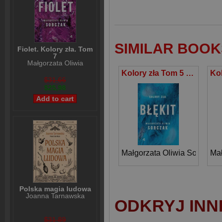
SIMILAR BOOK
Fiolet. Kolory zła. Tom
7
Małgorzata Oliwia
Sobczak
Kolory zła Tom 5 Błękit
$31,66
$25,98
Małgorzata Oliwia Sobczak
Mał
Polska magia ludowa
Joanna Tarnawska
ODKRYJ INN
$31,89