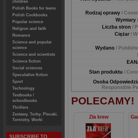
children
Polish Books for teens
Rodzaj oprawy
/ Cover
Polish Cookbooks
Wymiary
Popular science
Liczba stron
/ 
Religion and faith
Ciężar
/ W
Romance
Science and popular
Wydano
/ Publish
science
Science and scientists
Science fiction
EAN
Social sciences
Stan produktu
/ Cond
Speculative fiction
Osoba Odpowiedzi
Sport
Responsible P
Technology
Textbooks /
POLECAMY!
schoolbooks
Thrillers
Zestawy. Torby. Plecaki.
Zła krew
Tornistry. Worki
SUBSCRIBE TO