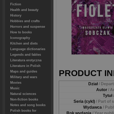
Fiction
Health and beauty
History
Hobbies and crafts
Horrors and suspense
How to books
Iconography
Kitchen and diets
Language dictionaries
Legends and fables
Literatura erotyczna
Literature in Polish
PRODUCT IN
Maps and guides
Military and wars
Movies
Dział
/ Depar
Music
Autor
/ A
Natural sciences
Tytuł
Non-fiction books
Seria (cykl)
/ Part of 
Notes and song books
Wydawca
/ Pub
Polish books for
Rok wydania
/ Year publ