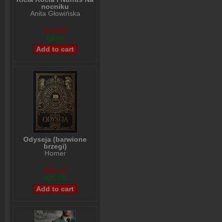
nocniku
Anita Głowińska
$10,98
$8,99
Odyseja (barwione
brzegi)
Homer
$40,10
$31,55