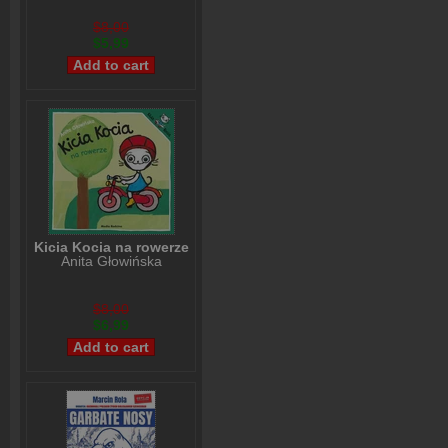
$8,00
$5,99
Kicia Kocia na rowerze
Anita Głowińska
$8,00
$6,99