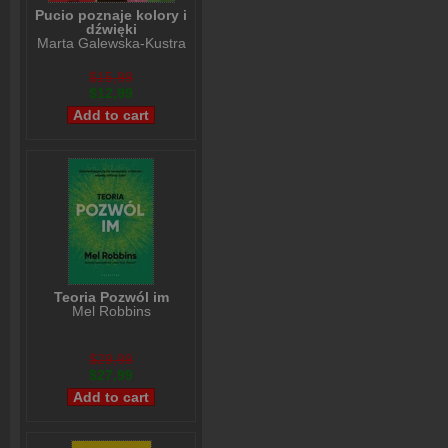
Pucio poznaje kolory i
dźwięki
Marta Galewska-Kustra
$15,99
$12,99
Teoria Pozwól im
Mel Robbins
$29,99
$27,99