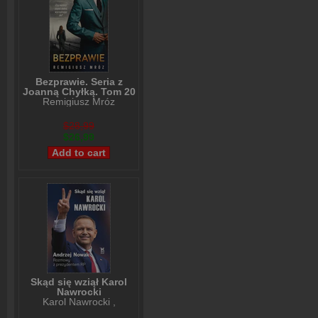
Bezprawie. Seria z
Joanną Chyłką. Tom 20
Remigiusz Mróz
$28,99
$26,99
Skąd się wziął Karol
Nawrocki
Karol Nawrocki
,
Andrzej Nowak