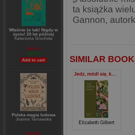
ta książka wie
Gannon, autor
Właśnie że tak! Nigdy w
życiu! 20 lat później
Katarzyna Grochola
$31,10
$24,93
SIMILAR BOOK
Jedz, módl się, kochaj
Polska magia ludowa
Joanna Tarnawska
Elizabeth Gilbert
$31,78