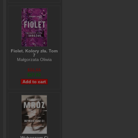
Fiolet. Kolory zła. Tom
7
Małgorzata Oliwia
Sobczak
$31,55
$27,92
Wybaczam Ci