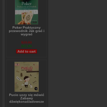
Poker Praktyczny
przewodnik Jak grać i
wygrać
Lou Krieger
$23,93
$21,94
Pucio uczy się mówić
Zabawy
dźwiękonaśladowcze
dla najmłodszych