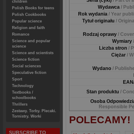
Seria (cykl)
/ Part of 
children
Wydawca
/ Pub
Polish Books for teens
Rok wydania
/ Year publ
Polish Cookbooks
Tytuł originału
/ Origina
Popular science
Religion and faith
Rodzaj oprawy
/ Cover
Romance
Wymiary
Science and popular
science
Liczba stron
/ 
Science and scientists
Ciężar
/ W
Science fiction
Social sciences
Wydano
/ Publish
Speculative fiction
Sport
EAN
Technology
Stan produktu
/ Cond
Textbooks /
schoolbooks
Osoba Odpowiedzi
Thrillers
Responsible P
Zestawy. Torby. Plecaki.
POLECAMY!
Tornistry. Worki
SUBSCRIBE TO