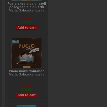
Pucio chce siusiu, czyli
pożegnanie pieluszki
Marta Galewska-Kustra
$15,95
$12,96
Pucio mówi dobranoc
Marta Galewska-Kustra
$15,95
$12,96