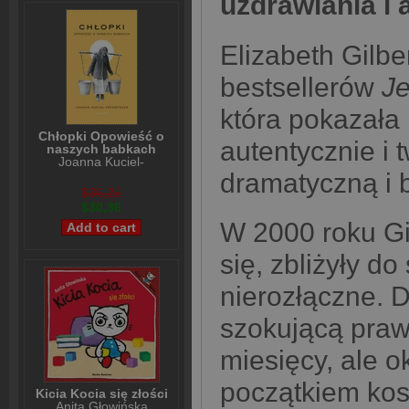
uzdrawiania i a
Elizabeth Gilbe
bestsellerów
Je
która pokazała 
Chłopki Opowieść o
autentycznie i 
naszych babkach
Joanna Kuciel-
Frydryszak
dramatyczną i b
$36,25
$30,36
W 2000 roku Gi
się, zbliżyły do
nierozłączne. 
szokującą prawd
miesięcy, ale o
początkiem ko
Kicia Kocia się złości
Anita Głowińska