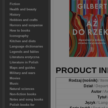
Fiction
Health and beauty
History
Hobbies and crafts
Horrors and suspense
How to books
Iconography
Kitchen and diets
Language dictionaries
Legends and fables
Literatura erotyczna
Literature in Polish
PRODUCT IN
Maps and guides
Military and wars
Movies
Rodzaj (nośnik)
/ Ite
Music
Dział
/ Depar
Natural sciences
Autor
/ A
Non-fiction books
Tytuł
Notes and song books
Język
/ Lan
Polish books for