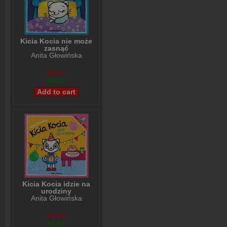
Kicia Kocia nie może
zasnąć
Anita Głowińska
$7,97
$6,97
Kicia Kocia idzie na
urodziny
Anita Głowińska
$7,97
$6,97