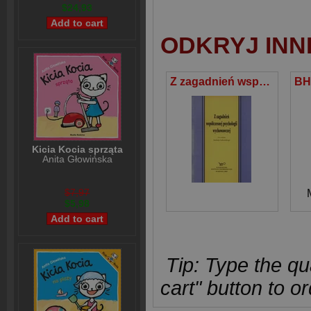
$24,93
ODKRYJ INN
Z zagadnień współczesnej psychologii wychowawczej
Kicia Kocia sprząta
Anita Głowińska
$7,97
$5,98
Tip: Type the qua
cart" button to or