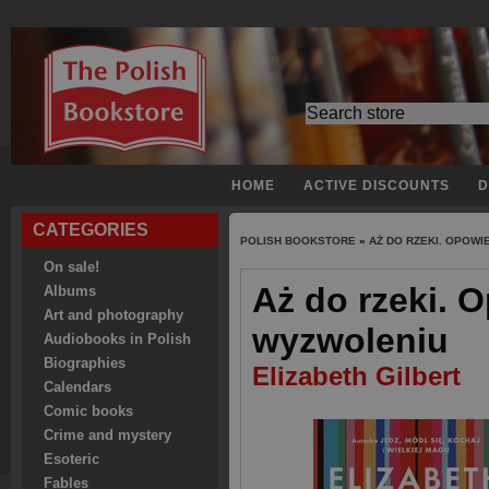
HOME
ACTIVE DISCOUNTS
D
CATEGORIES
POLISH BOOKSTORE
»
AŻ DO RZEKI. OPOWI
On sale!
Aż do rzeki. O
Albums
Art and photography
wyzwoleniu
Audiobooks in Polish
Biographies
Elizabeth Gilbert
Calendars
Comic books
Crime and mystery
Esoteric
Fables