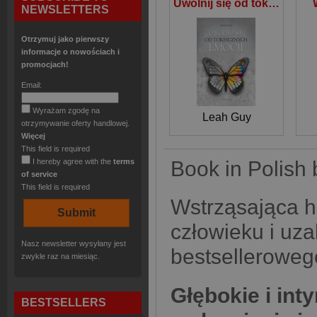
Uwolnij się od toksycznych emocji
NEWSLETTERS
Otrzymuj jako pierwszy
informacje o nowościach i
promocjach!
Email:
Wyrażam zgodę na
Leah Guy
otrzymywanie oferty handlowej.
Więcej
This field is required
I hereby agree with the
terms
Book in Polish 
of service
This field is required
Wstrząsająca h
człowieku i uza
Nasz newsletter wysyłany jest
bestsellerowe
zwykle raz na miesiąc.
Głębokie i int
BESTSELLERS