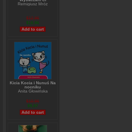
Remigiusz Mróz
$12,96
$10,96
Kicia Kocia i Nunuś Na
nocniku
Anita Głowińska
$10,96
$9,97