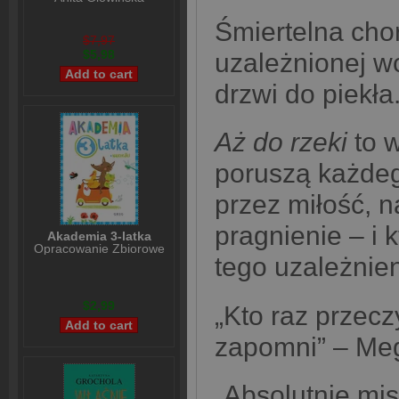
Śmiertelna cho
$7,97
$5,98
uzależnionej w
drzwi do piekła
Aż do rzeki
to w
poruszą każdego
przez miłość, 
pragnienie – i 
Akademia 3-latka
Opracowanie Zbiorowe
tego uzależnie
$2,99
„Kto raz przeczy
zapomni” – Me
„Absolutnie mis