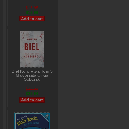
$15,95
$12,96
Biel Kolory zła Tom 3
Małgorzata Oliwia
Sobczak
$26,92
$22,94