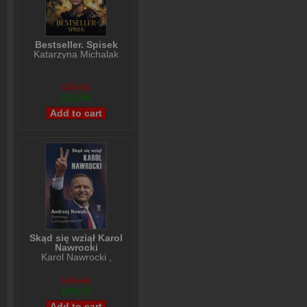
Bestseller. Spisek
Katarzyna Michalak
$29,92
$22,94
Skąd się wziął Karol
Nawrocki
Karol Nawrocki
,
Andrzej Nowak
$49,48
$39,37