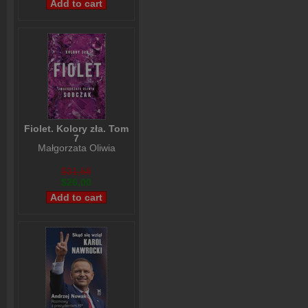
Fiolet. Kolory zła. Tom
7
Małgorzata Oliwia
Sobczak
$31,68
$26,00