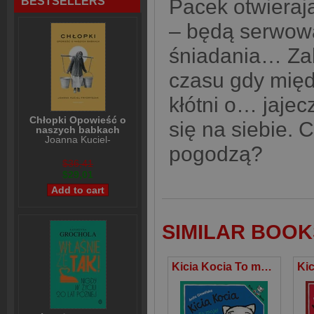
BESTSELLERS
Pacek otwieraj
– będą serwowa
śniadania… Zab
czasu gdy międz
kłótni o… jaje
Chłopki Opowieść o
się na siebie. 
naszych babkach
Joanna Kuciel-
pogodzą?
Frydryszak
$36,41
$29,01
SIMILAR BOOK
Kicia Kocia To moje!