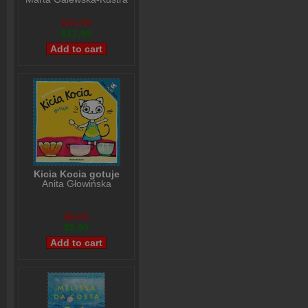
$15,99
$12,99
Kicia Kocia gotuje
Anita Głowińska
$8,00
$5,99