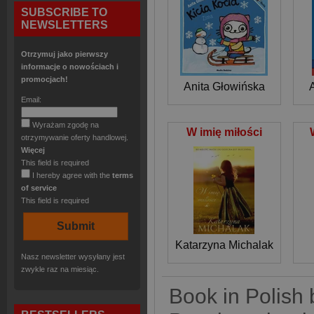
SUBSCRIBE TO
NEWSLETTERS
Otrzymuj jako pierwszy
informacje o nowościach i
promocjach!
Anita Głowińska
Email:
Wyrażam zgodę na
W imię miłości
otrzymywanie oferty handlowej.
Więcej
This field is required
I hereby agree with the
terms
of service
This field is required
Katarzyna Michalak
Nasz newsletter wysyłany jest
zwykle raz na miesiąc.
Book in Polish 