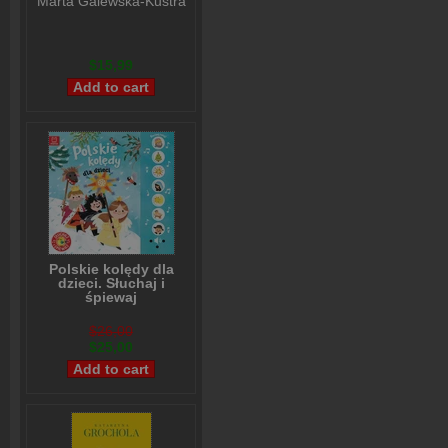
Marta Galewska-Kustra
$15,99
Polskie kolędy dla
dzieci. Słuchaj i
śpiewaj
Anna Podgórska
$26,00
$25,00