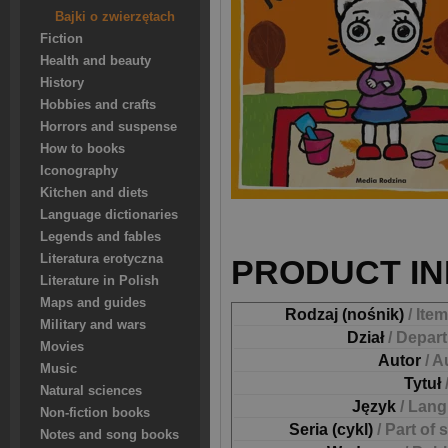
Bajki o zwierzętach
Fiction
Health and beauty
History
Hobbies and crafts
Horrors and suspense
How to books
Iconography
Kitchen and diets
Language dictionaries
Legends and fables
Literatura erotyczna
PRODUCT IN
Literature in Polish
Maps and guides
Rodzaj (nośnik)
/ Ite
Military and wars
Dział
/ Depar
Movies
Autor
/ A
Music
Tytuł
Natural sciences
Język
/ Lan
Non-fiction books
Seria (cykl)
/ Part of 
Notes and song books