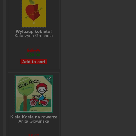
Wyluzuj, kobieto!
Katarzyna Grochola
$25,00
$20,00
Kicia Kocia na rowerze
Anita Głowińska
$8,00