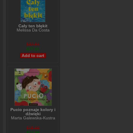
Cały ten błękit
Melissa Da Costa
$32,81
$27,01
Pucio poznaje kolory i
dźwięki
Marta Galewska-Kustra
$15,99
$12,99