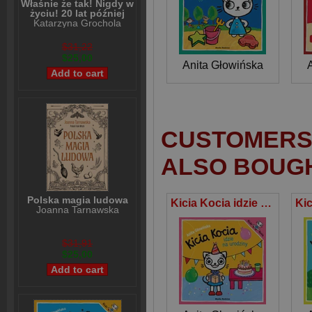
Właśnie że tak! Nigdy w
życiu! 20 lat później
Katarzyna Grochola
$31,22
$25,00
Anita Głowińska
CUSTOMERS 
ALSO BOUG
Polska magia ludowa
Kicia Kocia idzie na urodziny
Joanna Tarnawska
$31,91
$25,00