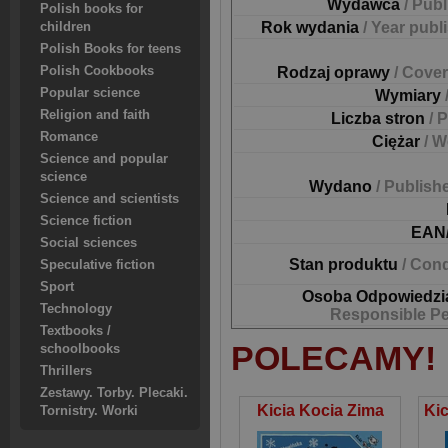
Wydawca
/ Pub
Polish books for
Rok wydania
/ Year publ
children
Polish Books for teens
Polish Cookbooks
Rodzaj oprawy
/ Cover
Popular science
Wymiary
Religion and faith
Liczba stron
/ 
Romance
Ciężar
/ W
Science and popular
science
Wydano
/ Publish
Science and scientists
Science fiction
EAN
Social sciences
Stan produktu
/ Cond
Speculative fiction
Sport
Osoba Odpowiedzi
Technology
Responsible P
Textbooks /
POLECAMY!
schoolbooks
Thrillers
Zestawy. Torby. Plecaki.
Kicia Kocia Zima
Tornistry. Worki