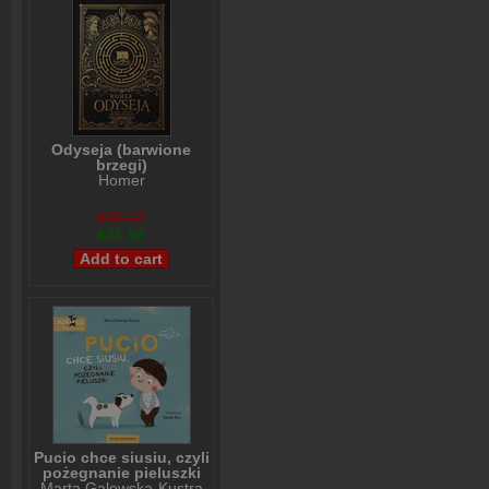
Odyseja (barwione
brzegi)
Homer
$40,12
$31,58
Pucio chce siusiu, czyli
pożegnanie pieluszki
Marta Galewska-Kustra