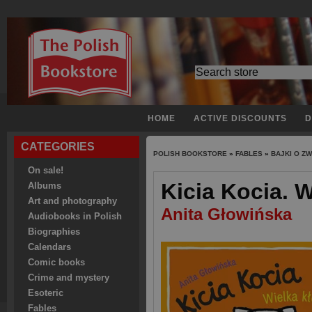
HOME
ACTIVE DISCOUNTS
D
CATEGORIES
POLISH BOOKSTORE
»
FABLES
»
BAJKI O Z
On sale!
Kicia Kocia. W
Albums
Art and photography
Anita Głowińska
Audiobooks in Polish
Biographies
Calendars
Comic books
Crime and mystery
Esoteric
Fables