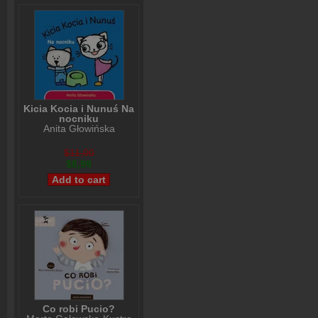
Kicia Kocia i Nunuś Na
nocniku
Anita Głowińska
$11,00
$8,99
Co robi Pucio?