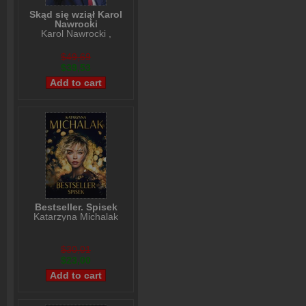
Skąd się wziął Karol
Nawrocki
Karol Nawrocki
,
Andrzej Nowak
$49,69
$39,53
Bestseller. Spisek
Katarzyna Michalak
$30,01
$23,00