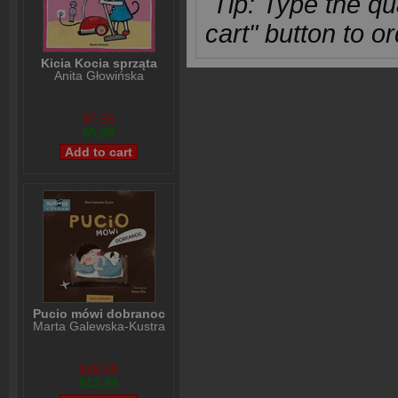
Tip: Type the qua
cart" button to or
Kicia Kocia sprząta
Anita Głowińska
$7,99
$5,99
Pucio mówi dobranoc
Marta Galewska-Kustra
$15,99
$12,99