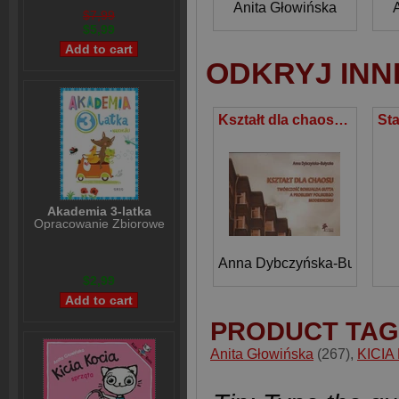
Anita Głowińska
$7,99
$5,99
ODKRYJ INN
Kształt dla chaosu Twórczość Romualda Gutta a problemy Polskiego Modernizmu
Akademia 3-latka
Opracowanie Zbiorowe
Anna Dybczyńska-Bułyszko
$2,99
PRODUCT TAG
Anita Głowińska
(267)
,
KICIA