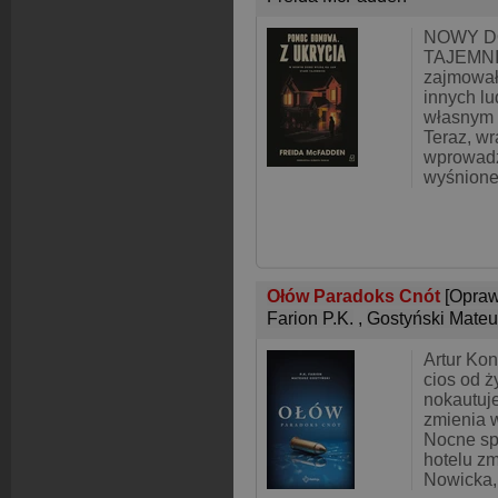
NOWY D
TAJEMNIC
zajmował
innych lu
własnym 
Teraz, wr
wprowadz
wyśnione
Ołów Paradoks Cnót
[Opraw
Farion P.K.
,
Gostyński Mate
Artur Kon
cios od ż
nokautuj
zmienia 
Nocne sp
hotelu z
Nowicka,