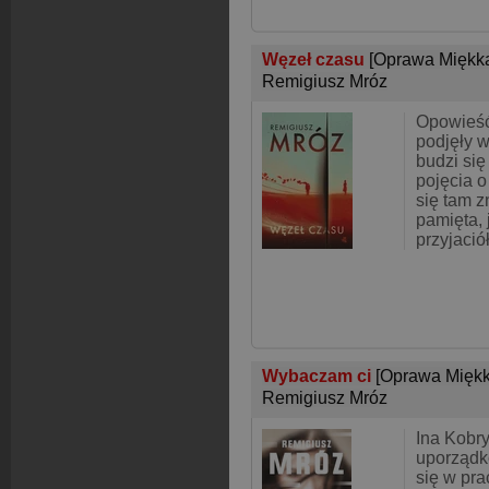
Węzeł czasu
[Oprawa Miękk
Remigiusz Mróz
Opowieść
podjęły 
budzi się
pojęcia o 
się tam z
pamięta, 
przyjació
Wybaczam ci
[Oprawa Miękk
Remigiusz Mróz
Ina Kobr
uporządk
się w pr