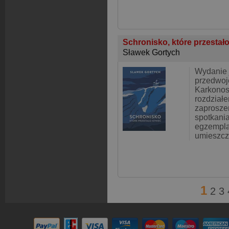
Schronisko, które przestało
Sławek Gortych
Wydanie 
przedwoj
Karkonos
rozdział
zaprosze
spotkania
egzempla
umieszcz
1
2
3