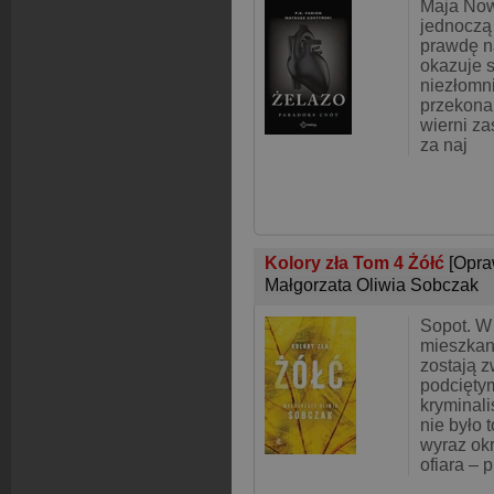
Maja Now
jednoczą 
prawdę na
okazuje s
niezłomn
przekonan
wierni z
za naj
Kolory zła Tom 4 Żółć
[Opra
Małgorzata Oliwia Sobczak
Sopot. 
mieszkan
zostają 
podciętym
kryminali
nie było 
wyraz okr
ofiara – p