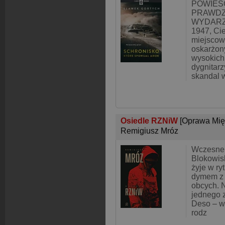
POWIEŚ
PRAWDZ
WYDARZE
1947, Ci
miejscow
oskarżon
wysokich
dygnitar
skandal w
Osiedle RZNiW
[Oprawa Mię
Remigiusz Mróz
Wczesne 
Blokowis
żyje w ry
dymem z j
obcych. 
jednego 
Deso – w
rodz