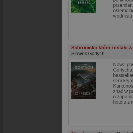
przemian
osiemdzie
wodnista
Schronisko które zostało 
Sławek Gortych
Nowa po
Gortycha,
bestselle
serii kry
Karkonos
znać w p
o zapomn
hotelu z 