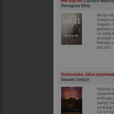
Nie ufaj mu
[Oprawa Miękka]
Remigiusz Mróz
Minął rok
Kobryn wy
nogami. K
gotowa ru
za sobą t
poznaje 
którego c
poczuci
Schronisko, które przetrwa
Sławek Gortych
Nazista u
sprawiedl
próbując
swojej r
szukający
Co ich łą