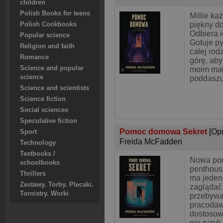
children
Polish Books for teens
Millie ka
piękny d
Polish Cookbooks
Odbiera i
Popular science
Gotuje py
Religion and faith
całej rod
Romance
górę, aby
Science and popular
moim mał
science
poddaszu
Science and scientists
Science fiction
Social sciences
Speculative fiction
Pomoc domowa Sekret
[Op
Sport
Freida McFadden
Technology
Textbooks /
Nowa po
schoolbooks
penthous
Thrillers
ma jeden
Zestawy. Torby. Plecaki.
zaglądać 
Tornistry. Worki
przebywa
pracodawc
dostosowa
nie ryzyk