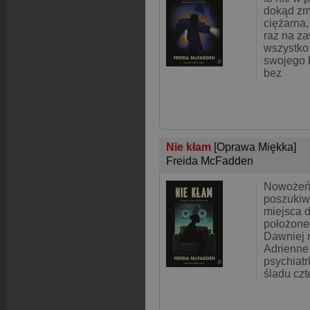
dokąd zmi
ciężarna
raz na z
wszystko
swojego b
bez
Nie kłam
[Oprawa Miękka]
Freida McFadden
Nowożeńc
poszukiw
miejsca d
położone
Dawniej n
Adrienne
psychiatr
śladu czt