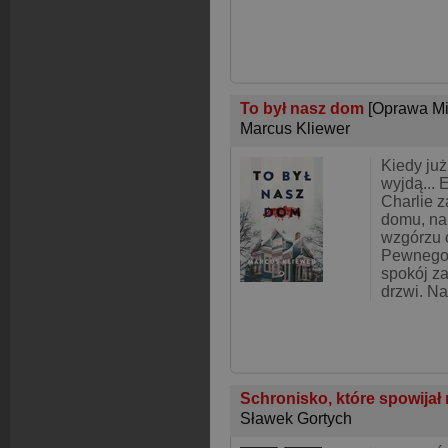
To był nasz dom
[Oprawa Mi
Marcus Kliewer
Kiedy już
wyjdą... 
Charlie 
domu, na
wzgórzu 
Pewnego 
spokój z
drzwi. Na
Schronisko, które spowijał
Sławek Gortych