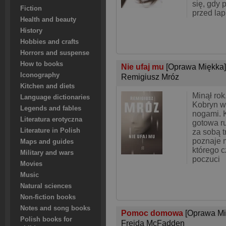
się, gdy 
Fiction
przed lap
Health and beauty
History
Hobbies and crafts
Horrors and suspense
How to books
Nie ufaj mu
[Oprawa Miękka]
Iconography
Remigiusz Mróz
Kitchen and diets
Minął rok
Language dictionaries
Kobryn wy
Legends and fables
nogami. K
Literatura erotyczna
gotowa ru
Literature in Polish
za sobą t
poznaje 
Maps and guides
którego c
Military and wars
poczuci
Movies
Music
Natural sciences
Non-fiction books
Notes and song books
Pomoc domowa
[Oprawa Mi
Polish books for
Freida McFadden