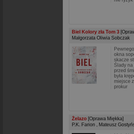
Biel Kolory zła Tom 3
[Opra
Małgorzata Oliwia Sobczak
Pewnego
okna sop
skacze s
Ślady na 
przed śmi
była krę
miejsce 
prokur
Żelazo
[Oprawa Miękka]
P.K. Farion
,
Mateusz Gostyń