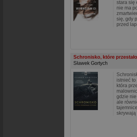
stara się
nie ma 
zmartwie
się, gdy 
przed lap
Schronisko, które przestało
Sławek Gortych
Schronisk
istnieć t
która prz
malownic
gdzie nie
ale równ
tajemnice
skrywają 