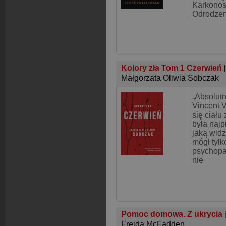
Karkonos
Odrodzen
Kolory zła Tom 1 Czerwień
Małgorzata Oliwia Sobczak
„Absolutn
Vincent V
się ciału
była najp
jaką widz
mógł tyl
psychopa
nie
Pomoc domowa. Z ukrycia
Freida McFadden