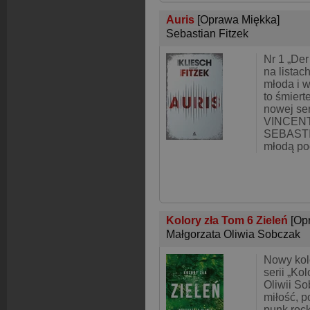
Auris
[Oprawa Miękka]
Sebastian Fitzek
Nr 1 „Der
na listac
młoda i 
to śmiert
nowej seri
VINCENT
SEBASTI
młodą po
Kolory zła Tom 6 Zieleń
[Op
Małgorzata Oliwia Sobczak
Nowy kol
serii „Ko
Oliwii S
miłość, p
punk rock