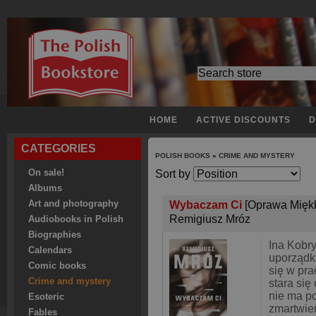
HOME
ACTIVE DISCOUNTS
D
CATEGORIES
POLISH BOOKS
»
CRIME AND MYSTERY
On sale!
Sort by
Albums
Art and photography
Wybaczam Ci
[Oprawa Mięk
Remigiusz Mróz
Audiobooks in Polish
Biographies
Ina Kobr
Calendars
uporządk
Comic books
się w pr
Crime and mystery
stara się
nie ma 
Esoteric
zmartwie
Fables