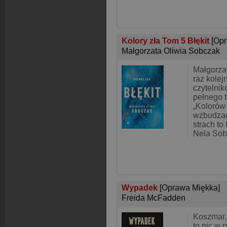
Kolory zła Tom 5 Błękit
[Op
Małgorzata Oliwia Sobczak
Małgorza
raz kolej
czytelni
pełnego 
„Kolorów 
wzbudzać 
strach to
Nela Soba
Wypadek
[Oprawa Miękka]
Freida McFadden
Koszmar,
to nic w 