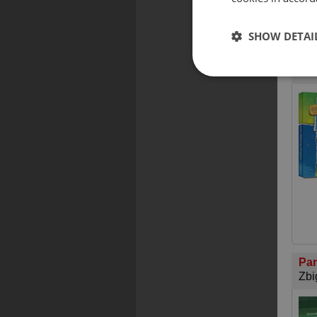
SHOW DETAI
Ani
Luc
Pan
Zbi