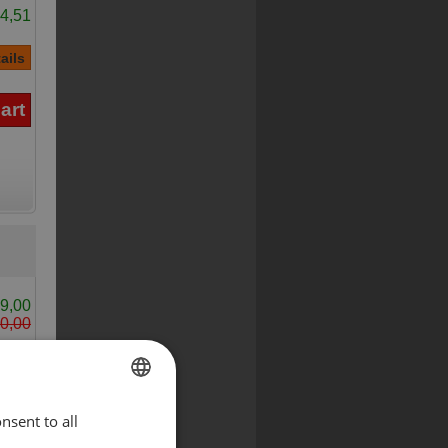
4,51
9,00
0,00
nsent to all
ENGLISH