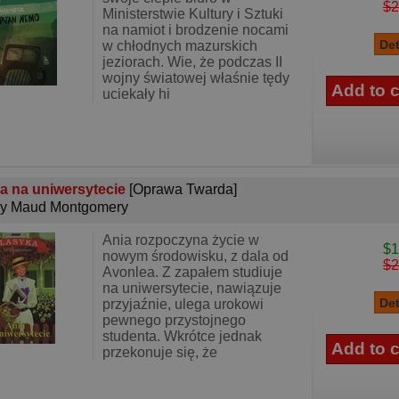
$2
Ministerstwie Kultury i Sztuki
na namiot i brodzenie nocami
w chłodnych mazurskich
jeziorach. Wie, że podczas II
wojny światowej właśnie tędy
uciekały hi
a na uniwersytecie
[Oprawa Twarda]
y Maud Montgomery
Ania rozpoczyna życie w
$1
nowym środowisku, z dala od
$2
Avonlea. Z zapałem studiuje
na uniwersytecie, nawiązuje
przyjaźnie, ulega urokowi
pewnego przystojnego
studenta. Wkrótce jednak
przekonuje się, że