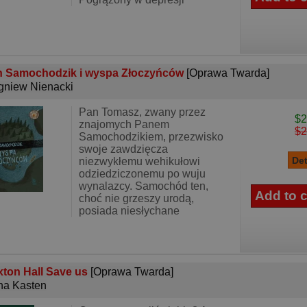
n Samochodzik i wyspa Złoczyńców
[Oprawa Twarda]
gniew Nienacki
Pan Tomasz, zwany przez
$2
znajomych Panem
$2
Samochodzikiem, przezwisko
swoje zawdzięcza
niezwykłemu wehikułowi
odziedziczonemu po wuju
wynalazcy. Samochód ten,
choć nie grzeszy urodą,
posiada niesłychane
ton Hall Save us
[Oprawa Twarda]
a Kasten