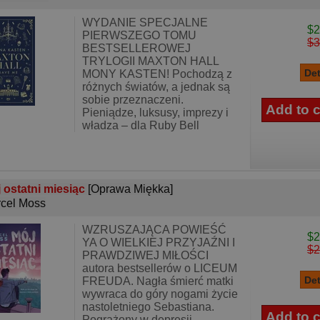
WYDANIE SPECJALNE
$2
PIERWSZEGO TOMU
$3
BESTSELLEROWEJ
TRYLOGII MAXTON HALL
MONY KASTEN! Pochodzą z
różnych światów, a jednak są
sobie przeznaczeni.
Pieniądze, luksusy, imprezy i
władza – dla Ruby Bell
 ostatni miesiąc
[Oprawa Miękka]
cel Moss
WZRUSZAJĄCA POWIEŚĆ
$2
YA O WIELKIEJ PRZYJAŹNI I
$2
PRAWDZIWEJ MIŁOŚCI
autora bestsellerów o LICEUM
FREUDA. Nagła śmierć matki
wywraca do góry nogami życie
nastoletniego Sebastiana.
Pogrążony w depresji