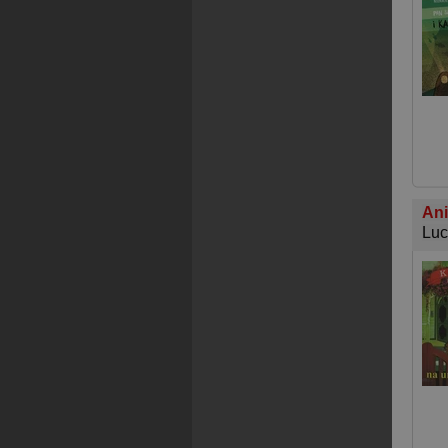
Ani
Luc