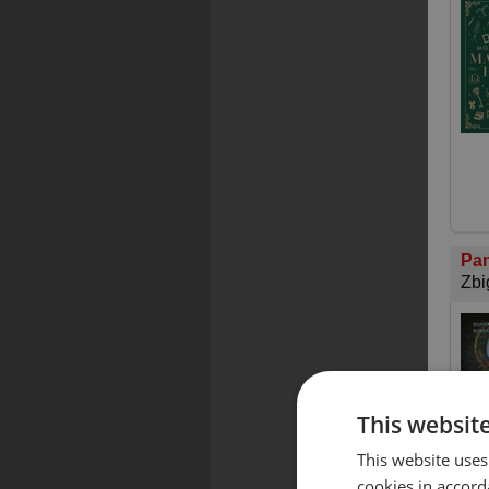
Pan
Zbi
This websit
This website uses
cookies in accord