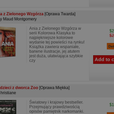
a z Zielonego Wzgórza
[Oprawa Twarda]
y Maud Montgomery
Ania z Zielonego Wzgórza w
$2
serii Kolorowa Klasyka to
$2
najpiękniejsze kolorowe
wydanie tej powieści na rynku!
Książka zawiera wspaniałe,
barwne ilustracje, jej atutem
jest duża, ułatwiająca szybkie
czy
dzieci z dworca Zoo
[Oprawa Miękka]
Christiane
Światowy i krajowy bestseller.
$1
Przejmujący prawdziwością
opisów pamiętnik narkomanki.