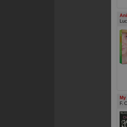
Ani
Luc
My 
F. 