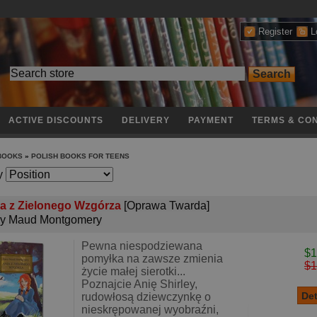
Register
L
ACTIVE DISCOUNTS
DELIVERY
PAYMENT
TERMS & CON
 BOOKS
»
POLISH BOOKS FOR TEENS
y
a z Zielonego Wzgórza
[Oprawa Twarda]
y Maud Montgomery
Pewna niespodziewana
$1
pomyłka na zawsze zmienia
$1
życie małej sierotki...
Poznajcie Anię Shirley,
rudowłosą dziewczynkę o
nieskrępowanej wyobraźni,