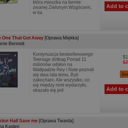
która mieszka na farmie
zwanej Zielonym Wzgórzem,
w ka
 One That Got Away
[Oprawa Miękka]
nie Bennett
Kontynuacja bestsellerowego
$1
Teenage dirtbag Ponad 11
$2
milionów odsłon na
Wattpadzie Rey i Nate poznali
się dwa lata temu. Byli
zakochani. Ale wszystko, co
się między nimi wydarzyło,
okazało się jed
ton Hall Save me
[Oprawa Twarda]
a Kasten