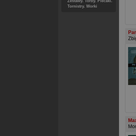
Zestawy. Torby. Plecaki.
Tornistry. Worki
Pa
Zbi
Max
Mon