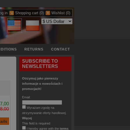
og in
Shopping cart
(0)
Wishlist
(0)
DITIONS
RETURNS
CONTACT
SUBSCRIBE TO
NEWSLETTERS
Otrzymuj jako pierwszy
informacje o nowościach i
promocjach!
Email:
7,00
Wyrażam zgodę na
8,00
otrzymywanie oferty handlowej.
Więcej
This field is required
I hereby agree with the
terms