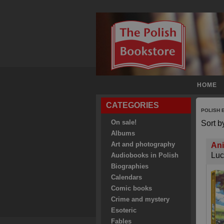
HOME
CATEGORIES
POLISH
On sale!
Sort b
Albums
Art and photography
Ani
Luc
Audiobooks in Polish
Biographies
Calendars
Comic books
Crime and mystery
Esoteric
Fables