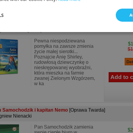
LS
A
a z Zielonego Wzgórza
[Oprawa Miękka]
y Maud Montgomery
Pewna niespodziewana
$1
pomyłka na zawsze zmienia
$1
życie małej sierotki...
Poznajcie Anię Shirley,
rudowłosą dziewczynkę o
nieskrępowanej wyobraźni,
która mieszka na farmie
zwanej Zielonym Wzgórzem,
w ka
 Samochodzik i kapitan Nemo
[Oprawa Twarda]
gniew Nienacki
Pan Samochodzik zamienia
$2
swoje ciepłe biuro w