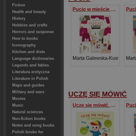
Fiction
Pucio w mieście Zabawy językowe dla młodszych i starszych dzieci
Health and beauty
History
Hobbies and crafts
Horrors and suspense
How to books
Iconography
Kitchen and diets
Marta Galewska-Kustra
Mart
Language dictionaries
Legends and fables
Literatura erotyczna
Literature in Polish
Maps and guides
Military and wars
UCZĘ SIĘ MÓWIĆ
Movies
Uczę się mówić. Na spacerze
Music
Natural sciences
Non-fiction books
Notes and song books
Polish books for