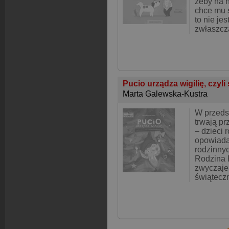
żeby na n
chce mu s
to nie jes
zwłaszcz
Pucio urządza wigilię, czyli
Marta Galewska-Kustra
W przedsz
trwają p
– dzieci 
opowiada
rodzinnyc
Rodzina 
zwyczaje
świąteczn