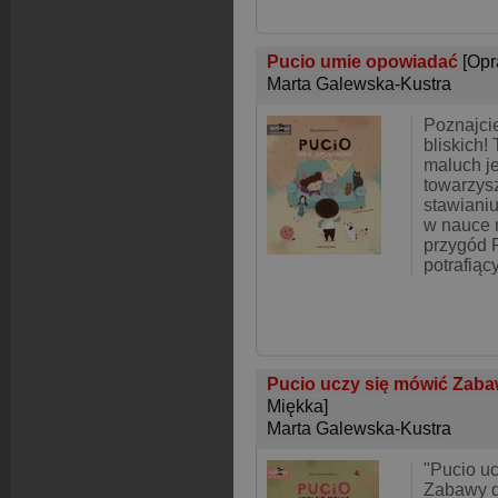
Pucio umie opowiadać
[Opr
Marta Galewska-Kustra
Poznajcie
bliskich!
maluch j
towarzys
stawiani
w nauce 
przygód P
potrafiąc
Pucio uczy się mówić Zaba
Miękka]
Marta Galewska-Kustra
"Pucio uc
Zabawy 