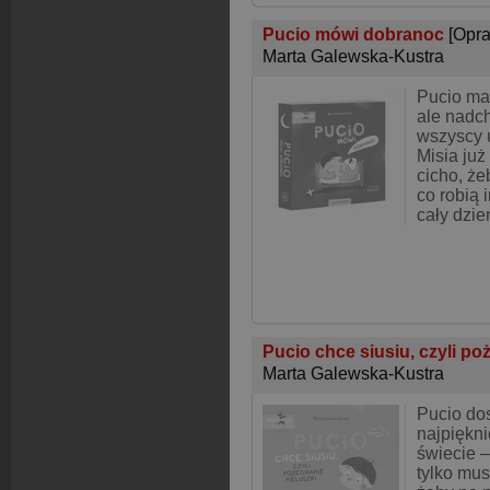
Pucio mówi dobranoc
[Opr
Marta Galewska-Kustra
Pucio ma
ale nadch
wszyscy u
Misia już
cicho, że
co robią 
cały dzień
Pucio chce siusiu, czyli po
Marta Galewska-Kustra
Pucio dos
najpiękni
świecie –
tylko mus