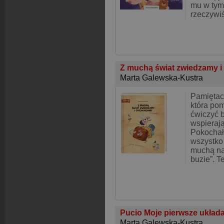
mu w ty
rzeczywiś
Z muchą świat zwiedzamy 
Marta Galewska-Kustra
Pamiętaci
która po
ćwiczyć b
wspieraj
Pokochało
wszystko 
muchą na
buzie”. T
Pucio Moje pierwsze układ
Marta Galewska-Kustra