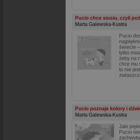
Pucio chce siusiu, czyli po
Marta Galewska-Kustra
Pucio dos
najpiękni
świecie –
tylko mus
żeby na n
chce mu s
to nie jes
zwłaszcz
Pucio poznaje kolory i dźw
Marta Galewska-Kustra
Jaki pięk
Pucio nie
zachwytu!