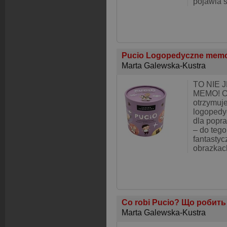
pojawia s
Pucio Logopedyczne mem
Marta Galewska-Kustra
TO NIE 
MEMO! Op
otrzymuj
logopedy
dla popr
– do tego
fantasty
obrazkac
Co robi Pucio? Що робить
Marta Galewska-Kustra