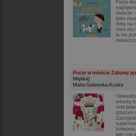
Pucio dos
najpiękni
świecie –
tylko mus
żeby na n
chce mu s
to nie jes
zwłaszcz
Pucio w mieście Zabawy jęz
Miękka]
Marta Galewska-Kustra
Odwiedźc
wesołą r
nimi pełe
zdarzeń 
Zajrzyjci
supermar
kolejowy,
taty i na 