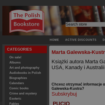
HOME
ACTIVE DISCOUNTS
D
CATEGORIES
Marta Galewska-Kust
On sale!
Książki autora Marta G
Albums
USA, Kanady i Australii
Art and photography
Audiobooks in Polish
Biographies
Calendars
Chcesz otrzymać informacje o
Galewska-Kustra?
Comic books
Subskrybuj
Crime and mystery
Esoteric
PUCIO
Fables