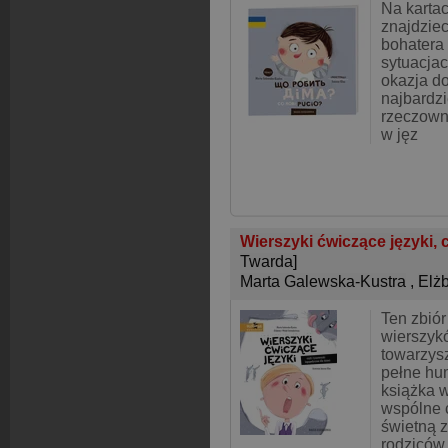
Na kartac
znajdzie
bohatera
sytuacjac
okazja do
najbardz
rzeczown
w jęz
Wierszyki ćwiczące języki,
Twarda]
Marta Galewska-Kustra
,
Elż
Ten zbió
wierszyk
towarzys
pełne hum
książka w
wspólne 
świetną z
rodziców