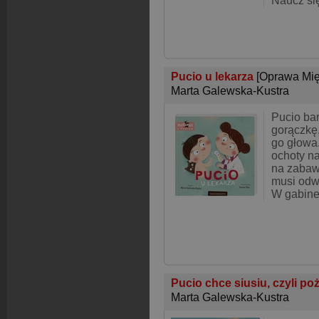
Naucz si
Pucio u lekarza
[Oprawa Mię
Marta Galewska-Kustra
Pucio bar
gorączkę, 
go głowa
ochoty n
na zabaw
musi odw
W gabine
Pucio chce siusiu, czyli po
Marta Galewska-Kustra