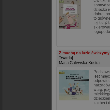
Ćwiczeni
sprawdze
dziecka r
dobra, p
to główne
tej książk
skierowa
logopedó
Z muchą na luzie ćwiczymy 
Twarda]
Marta Galewska-Kustra
Podstaw
jest międ
odpowied
narządów
warg, jęz
miękkiego
dzieckiem
zachęci d