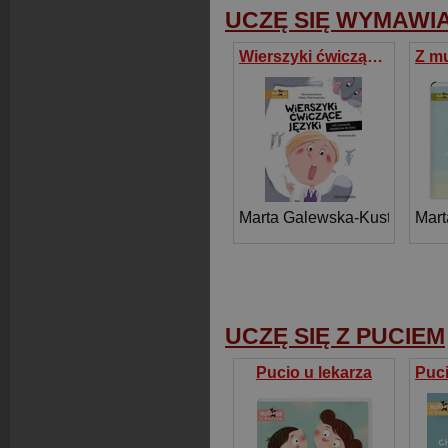
UCZĘ SIĘ WYMAWI
Wierszyki ćwiczące języki, czyli rymowanki logopedyczne dla dzieci
Marta Galewska-Kustra
,
Mart
Elż
UCZĘ SIĘ Z PUCIEM
Pucio u lekarza