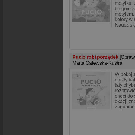
motylku, 
biegnie 
motylem,
kolory w 
Naucz się
Pucio robi porządek
[Opraw
Marta Galewska-Kustra
W pokoju 
niezły b
taty chyb
rozprawić
chęci do 
okazji zn
zagubion