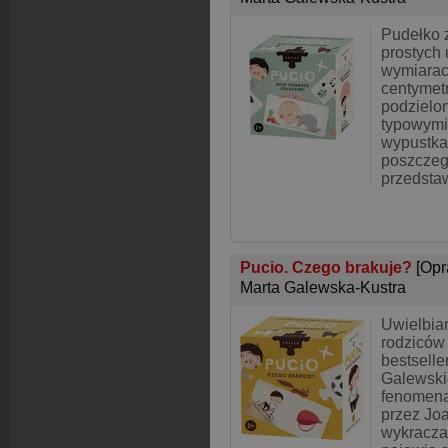
Pudełko 
prostych
wymiarac
centymetr
podzielo
typowymi 
wypustka
poszczeg
przedsta
Pucio. Czego brakuje?
[Opr
Marta Galewska-Kustra
Uwielbian
rodziców
bestselle
Galewskie
fenomena
przez Jo
wykracza 