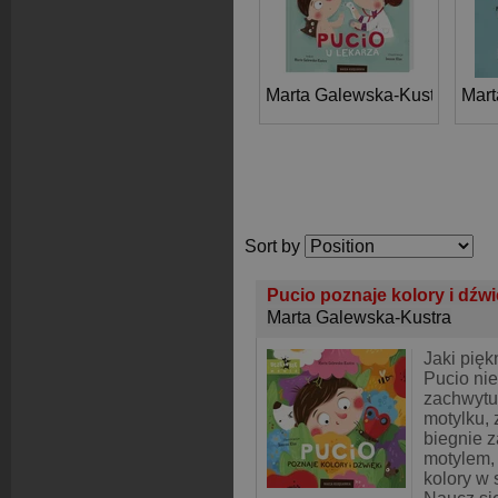
Marta Galewska-Kustra
Mart
Sort by
Pucio poznaje kolory i dźw
Marta Galewska-Kustra
Jaki pięk
Pucio nie
zachwytu!
motylku, 
biegnie 
motylem,
kolory w 