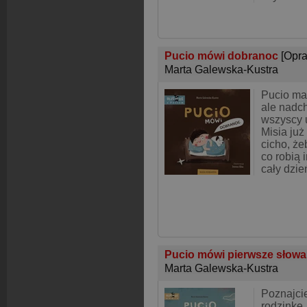
Pucio mówi dobranoc
[Opr
Marta Galewska-Kustra
Pucio ma
ale nadch
wszyscy u
Misia już
cicho, że
co robią 
cały dzień
Pucio mówi pierwsze słow
Marta Galewska-Kustra
Poznajcie
rodzinkę,