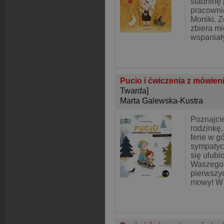
stadninę
pracowni
Moniki. Z
zbiera mi
wspaniał
Pucio i ćwiczenia z mówienia
Twarda]
Marta Galewska-Kustra
Poznajcie
rodzinkę,
ferie w g
sympatyc
się ulub
Waszego 
pierwszy
mowy! W 