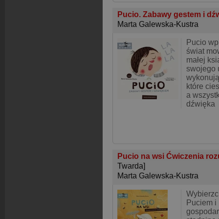
Pucio. Zabawy gestem i dź
Marta Galewska-Kustra
Pucio wp
świat mow
małej ksi
swojego 
wykonują
które ci
a wszystk
dźwięka
Pucio na wsi Ćwiczenia roz
Twarda]
Marta Galewska-Kustra
Wybierzci
Puciem i
gospodar