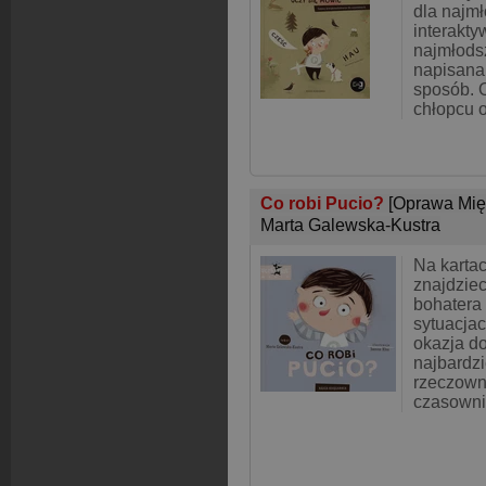
dla najmł
interakty
najmłodsz
napisana 
sposób. 
chłopcu o
Co robi Pucio?
[Oprawa Mię
Marta Galewska-Kustra
Na kartac
znajdzie
bohatera
sytuacjac
okazja do
najbardz
rzeczown
czasowni