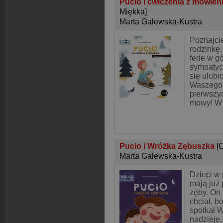
Pucio i ćwiczenia z mówienia
Miękka]
Marta Galewska-Kustra
Poznajcie
rodzinkę,
ferie w g
sympatyc
się ulub
Waszego 
pierwszy
mowy! W 
Pucio i Wróżka Zębuszka
[
Marta Galewska-Kustra
Dzieci w
mają już 
zęby. On 
chciał, b
spotkał 
nadzieję,