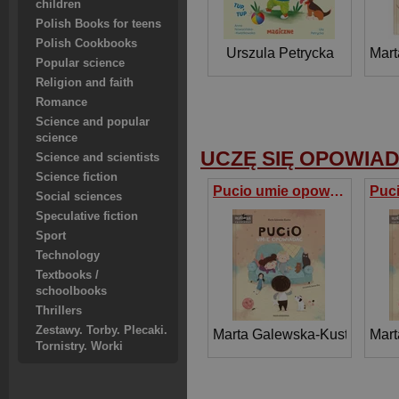
children
Polish Books for teens
Polish Cookbooks
Urszula Petrycka
Mart
Popular science
Religion and faith
Romance
Science and popular
science
UCZĘ SIĘ OPOWIA
Science and scientists
Science fiction
Pucio umie opowiadać
Social sciences
Speculative fiction
Sport
Technology
Textbooks /
schoolbooks
Thrillers
Zestawy. Torby. Plecaki.
Marta Galewska-Kustra
Mart
Tornistry. Worki