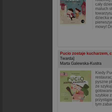
cały dzi
maluch s
towarzy
dziecka 
pierwszy
mowy! Dr
Pucio zostaje kucharzem, cz
Twarda]
Marta Galewska-Kustra
Kiedy Pu
restaurac
pyszne p
że szykuj
gotowanie
szybkie 
przystąpi
tym zaba