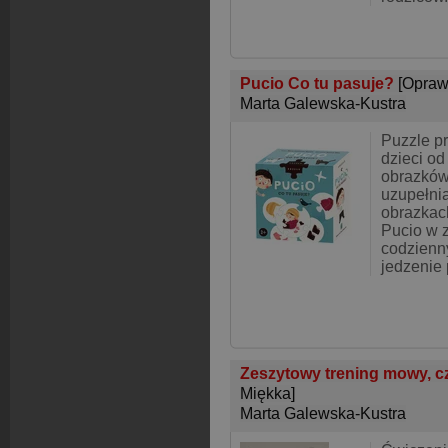
Pucio Co tu pasuje?
[Opraw
Marta Galewska-Kustra
Puzzle p
dzieci od 
obrazków
uzupełni
obrazkac
Pucio w 
codzienny
jedzenie 
Zeszytowy trening mowy, cz
Miękka]
Marta Galewska-Kustra