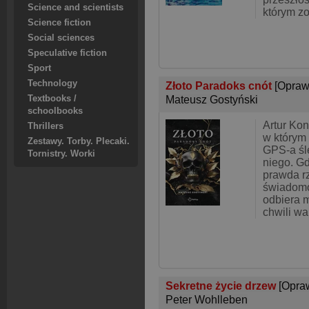
Science and scientists
którym zos
Science fiction
Social sciences
Speculative fiction
Sport
Technology
Złoto Paradoks cnót
[Opraw
Mateusz Gostyński
Textbooks /
schoolbooks
Artur Kon
Thrillers
w którym 
Zestawy. Torby. Plecaki.
GPS-a śl
Tornistry. Worki
niego. Gd
prawda r
świadomo
odbiera 
chwili wal
Sekretne życie drzew
[Opra
Peter Wohlleben