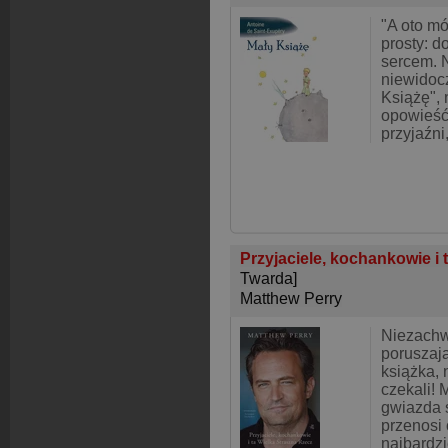
"A oto mó
prosty: d
sercem. 
niewidocz
Książę", 
opowieść
przyjaźni,
Przyjaciele, kochankowie i 
Twarda]
Matthew Perry
Niezachw
poruszają
książka, 
czekali! 
gwiazda s
przenosi
najbardz