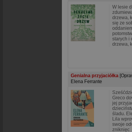
W lesie d
zdumiewa
drzewa, 
się ze so
oddaniem
potomstw
starych i
drzewa, k
Genialna przyjaciółka
[Opra
Elena Ferrante
Sześćdzie
Greco dow
jej przyj
dziecińst
śladu. El
Lila wpro
swoje od
zniknięc