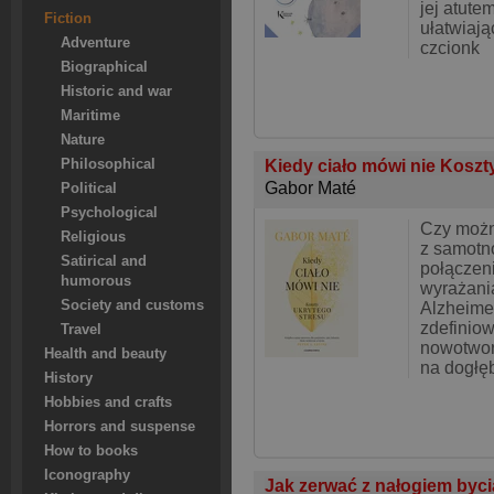
jej atute
Fiction
ułatwiają
Adventure
czcionk
Biographical
Historic and war
Maritime
Nature
Kiedy ciało mówi nie Koszt
Philosophical
Gabor Maté
Political
Psychological
Czy możn
Religious
z samotno
Satirical and
połączen
humorous
wyrażani
Society and customs
Alzheime
zdefinio
Travel
nowotwor
Health and beauty
na dogłę
History
Hobbies and crafts
Horrors and suspense
How to books
Iconography
Jak zerwać z nałogiem byc