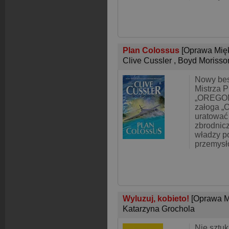
Plan Colossus
[Oprawa Mię
Clive Cussler
,
Boyd Morisso
Nowy bes
Mistrza P
„OREGON”
załoga „
uratować
zbrodnic
władzy p
przemysł
Wyluzuj, kobieto!
[Oprawa M
Katarzyna Grochola
Nie sztuk