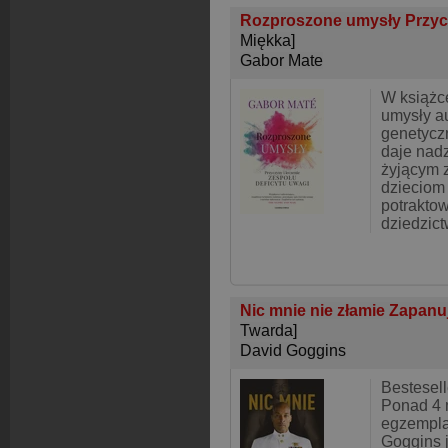
Rozproszone umysły Przycz
Miękka]
Gabor Mate
W książc
umysły au
genetycz
daje nadz
żyjącym 
dzieciom 
potrakto
dziedzic
Nic mnie nie złamie Zapanu
Twarda]
David Goggins
Bestesel
Ponad 4 
egzempla
Goggins 