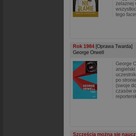
żelaznej w
wszystki
tego face
Rok 1984
[Oprawa Twarda]
George Orwell
George O
angielski
uczestnik
po stroni
(swoje d
czasów o
reporters
Szczęścia można się nauc