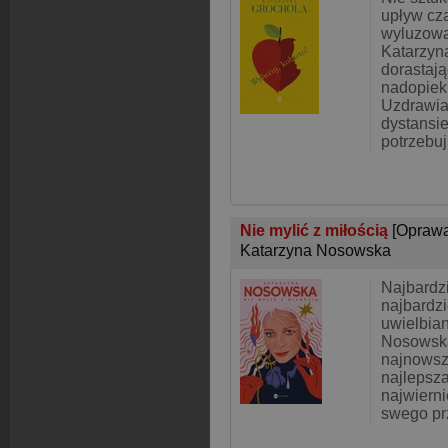
upływ cza
wyluzowa
Katarzyn
dorastają
nadopiek
Uzdrawia
dystansie
potrzebuj
Nie mylić z miłością
[Oprawa
Katarzyna Nosowska
Najbardzi
najbardzi
uwielbian
Nosowsk
najnowsz
najlepsza
najwierni
swego pr