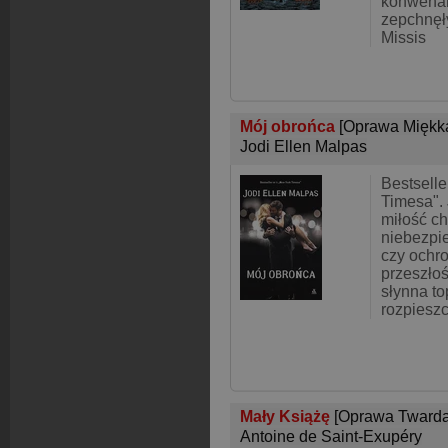
konwenan
zepchnęł
Missis
Mój obrońca
[Oprawa Miękk
Jodi Ellen Malpas
Bestselle
Timesa". 
miłość ch
niebezpi
czy ochr
przeszło
słynna to
rozpiesz
Mały Książę
[Oprawa Twarda
Antoine de Saint-Exupéry