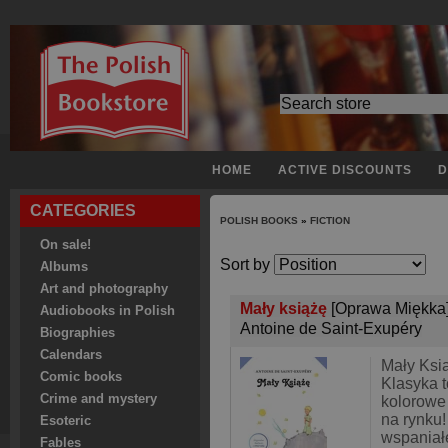
HOME
ACTIVE DISCOUNTS
D
CATEGORIES
POLISH BOOKS
»
FICTION
On sale!
Sort by
Albums
Art and photography
Mały książę
[Oprawa Miękka
Audiobooks in Polish
Antoine de Saint-Exupéry
Biographies
Calendars
Mały Ksi
Comic books
Klasyka t
Crime and mystery
kolorowe
na rynku!
Esoteric
wspaniałe
Fables