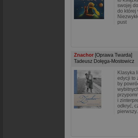
swojej do
do której
Niezwykł
pust
Znachor
[Oprawa Twarda]
Tadeusz Dołęga-Mostowicz
Klasyka l
edycji to
by powróc
wybitnyc
przypomni
i zinterp
odkryć, c
pierwszy.