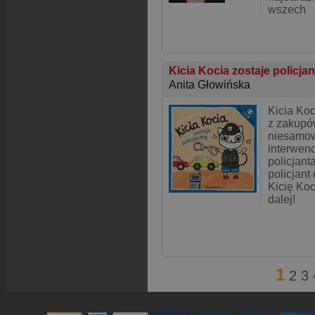
wszech
Kicia Kocia zostaje policja
Anita Głowińska
Kicia Ko
z zakupó
niesamow
interwen
policjant
policjant
Kicię Koc
dalej!
1
2
3