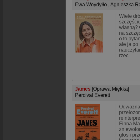
Ewa Woydyłło
,
Agnieszka 
Wiele dr
szczęści
własną? C
na szczę
o to pyta
ale ja po 
nauczyła
rzec
James
[Oprawa Miękka]
Percival Everett
Odważna 
przełożo
reinterpr
Finna Ma
zniewolo
głos i pr