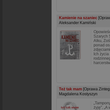
Kamienie na szaniec
[Opraw
Aleksander Kamiński
Opowieść
Szarych 
Alku, Zoś
ponad os
zdjęciam
Ich życia
rodzinne
harcerstw
Też tak mam
[Oprawa Zinte
Magdalena Kostyszyn
„Tampony
żyję”, „A