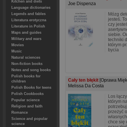
Kitchen and diets
Joe Dispenza
Language dictionaries
Mózg dete
Legends and fables
jesteś. T
Literatura erotyczna
czy jeste
Literature in Polish
asertywn
Maps and guides
siebie. O
Military and wars
techniki 
którym p
Movies
bycia
Music
Natural sciences
Non-fiction books
Notes and song books
Polish books for
Cały ten błękit
[Oprawa Mięk
children
Melissa Da Costa
Polish Books for teens
Polish Cookbooks
Los łącz
Popular science
którym na
potrzebuj
Religion and faith
przeżyć o
Romance
własnych
Science and popular
chce się 
science
przeszłoś