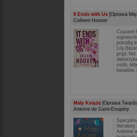
It Ends with Us
[Oprawa Mię
Colleen Hoover
Czasem t
najmocni
potrafią 
Lily Blo
prąd. Nic
otworzyła
osób, któ
kwiatów, 
Mały Książę
[Oprawa Twarda
Antoine de Saint-Exupéry
Specjalna
literatur
Antoine’a
to książk