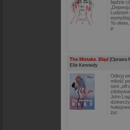
będzie có
„Depresj
Ludziom s
wymyślają
To okres,
p
The Mistake. Błąd
[Oprawa 
Elle Kennedy
Odkryj em
miłość po
serii „of
zdobywać 
John Log
dziewczy
hokejowej
życ