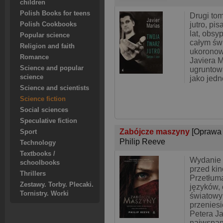
children
Polish Books for teens
Drugi tom
jutro, pi
Polish Cookbooks
lat, obs
Popular science
całym św
Religion and faith
ukoronow
Romance
Javiera M
Science and popular
ugruntowa
science
jako jed
Science and scientists
Science fiction
Social sciences
Speculative fiction
Zabójcze maszyny
[Oprawa
Sport
Philip Reeve
Technology
Textbooks /
Wydanie 
schoolbooks
przed ki
Thrillers
Przetłum
Zestawy. Torby. Plecaki.
języków,
Tornistry. Worki
światowy 
przeniesi
Petera Ja
najwspani