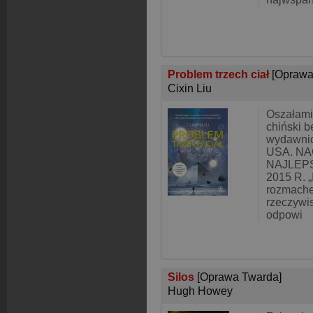
Problem trzech ciał
[Oprawa
Cixin Liu
Oszałami
chiński be
wydawni
USA. N
NAJLEP
2015 R. 
rozmache
rzeczywis
odpowi
Silos
[Oprawa Twarda]
Hugh Howey