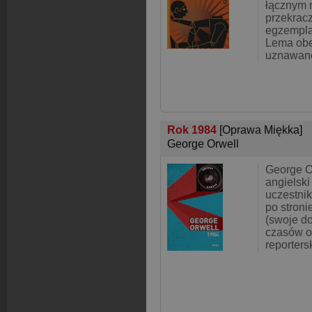
łącznym 
przekrac
egzempla
Lema obe
uznawane
Rok 1984
[Oprawa Miękka]
George Orwell
George O
angielski
uczestnik
po stroni
(swoje d
czasów o
reporters