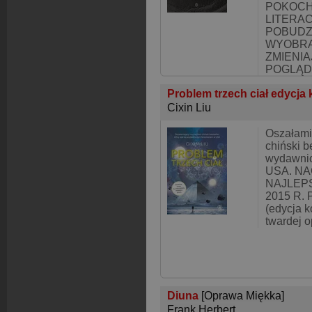
POKOCH
LITERAC
POBUDZA
WYOBRA
ZMIENI
POGLĄD
Problem trzech ciał edycja
Cixin Liu
Oszałami
chiński be
wydawni
USA. N
NAJLEP
2015 R. P
(edycja k
twardej o
Diuna
[Oprawa Miękka]
Frank Herbert