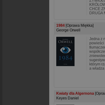
ŻYWIOŁ
KRÓLOWE
CHCE ZN
DRUGA 
1984
[Oprawa Miękka]
George Orwell
Jedna z n
powieści
tłumacze
współcze
zniewolen
sugestyw
którym rz
a władza 
Kwiaty dla Algernona
[Opra
Keyes Daniel