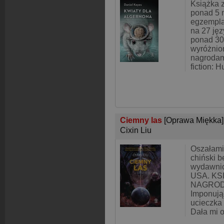
Książka 
ponad 5 
egzempla
na 27 ję
ponad 30 
wyróżnio
nagrodam
fiction: 
Ciemny las
[Oprawa Miękka]
Cixin Liu
Oszałami
chiński be
wydawni
USA. KS
NAGROD
Imponuj
ucieczka 
Dała mi 