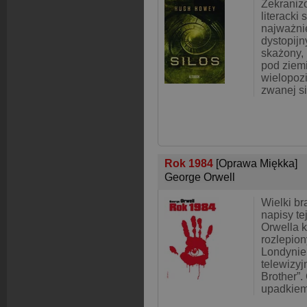
Zekraniz
literacki
najważni
dystopijn
skażony, 
pod ziem
wielopoz
zwanej s
Rok 1984
[Oprawa Miękka]
George Orwell
Wielki br
napisy tej
Orwella 
rozlepio
Londynie
telewizy
Brother”.
upadkie