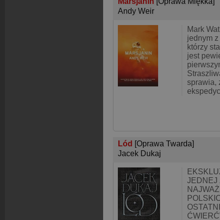
Marsjanin
[Oprawa Miękka]
Andy Weir
Mark Watn
jednym z 
którzy st
jest pewi
pierwszym
Straszli
sprawia,
ekspedyc
Lód
[Oprawa Twarda]
Jacek Dukaj
EKSKLU
JEDNEJ 
NAJWAŻ
POLSKI
OSTATN
ĆWIERĆ