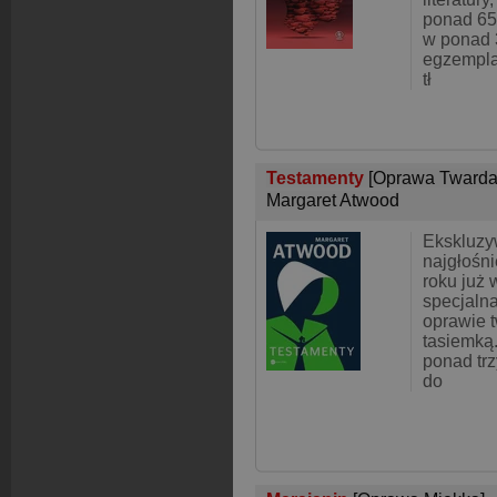
ponad 65
w ponad 
egzempla
tł
Testamenty
[Oprawa Twarda
Margaret Atwood
Ekskluzy
najgłośni
roku już 
specjaln
oprawie t
tasiemką
ponad trz
do