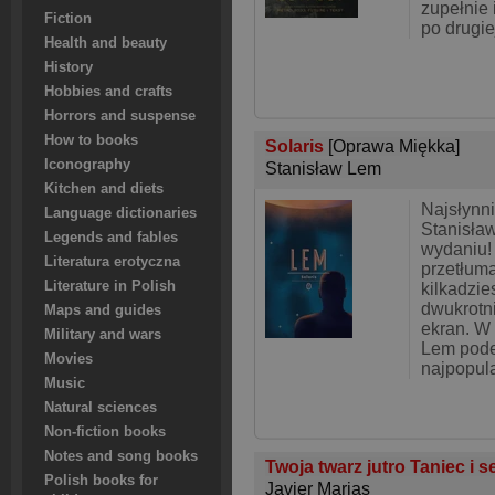
zupełnie 
Fiction
po drugie
Health and beauty
History
Hobbies and crafts
Horrors and suspense
How to books
Solaris
[Oprawa Miękka]
Iconography
Stanisław Lem
Kitchen and diets
Najsłynn
Language dictionaries
Stanisł
Legends and fables
wydaniu!
Literatura erotyczna
przetłum
Literature in Polish
kilkadzie
dwukrotn
Maps and guides
ekran. W 
Military and wars
Lem pode
Movies
najpopula
Music
Natural sciences
Non-fiction books
Notes and song books
Twoja twarz jutro Taniec i 
Polish books for
Javier Marias