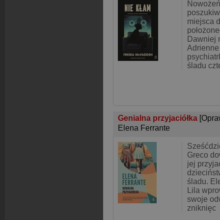
Nowożeńc
poszukiw
miejsca d
położone
Dawniej n
Adrienne
psychiatr
śladu czt
Genialna przyjaciółka
[Opra
Elena Ferrante
Sześćdzie
Greco dow
jej przyj
dziecińst
śladu. El
Lila wpro
swoje od
zniknięc