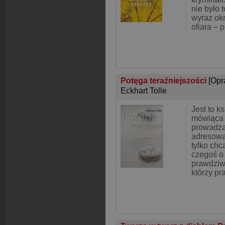
nie było 
wyraz okr
ofiara – p
Potęga teraźniejszości
[Opr
Eckhart Tolle
Jest to ks
mówiąca 
prowadzą
adresowan
tylko chc
czegoś o
prawdziwe
którzy pr