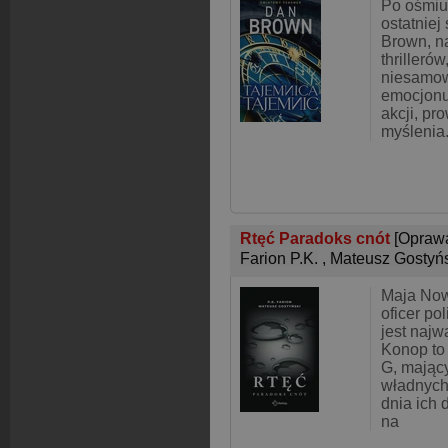
Po ośmiu
ostatniej
Brown, na
thrilleró
niesamow
emocjonu
akcji, pr
myślenia.
Rtęć Paradoks cnót
[Opraw
Farion P.K.
,
Mateusz Gostyń
Maja Now
oficer pol
jest najw
Konop to
G, mając
władnych
dnia ich 
na