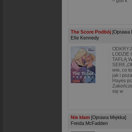
– goli k
The Score Podbój
[Oprawa 
Elle Kennedy
ODKRYJ
LODZIE 
TAFLĄ 
SERII „
wie, co t
jak i poz
Hayes pr
Zakończe
się w
Nie kłam
[Oprawa Miękka]
Freida McFadden