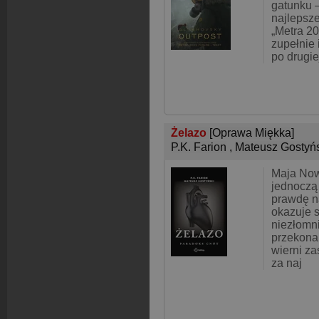
gatunku 
najlepsze
„Metra 20
zupełnie 
po drugie
Żelazo
[Oprawa Miękka]
P.K. Farion
,
Mateusz Gostyń
Maja Now
jednoczą 
prawdę na
okazuje s
niezłomn
przekonan
wierni z
za naj