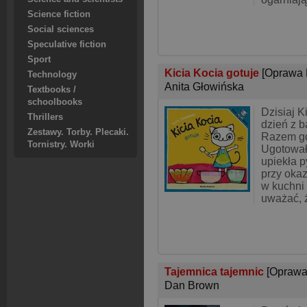
Science fiction
Social sciences
Speculative fiction
Sport
Kicia Kocia gotuje
[Oprawa 
Technology
Anita Głowińska
Textbooks /
schoolbooks
Dzisiaj K
Thrillers
dzień z b
Zestawy. Torby. Plecaki.
Razem got
Tornistry. Worki
Ugotował
upiekła p
przy okaz
w kuchni
uważać, 
Tajemnica tajemnic
[Oprawa
Dan Brown