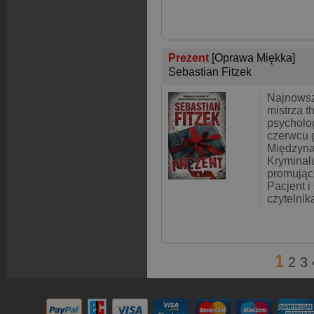
Prezent
[Oprawa Miękka]
Sebastian Fitzek
Najnowszy
mistrza th
psycholog
czerwcu 
Międzyna
Kryminał
promując 
Pacjent i 
czytelni
1
2
3