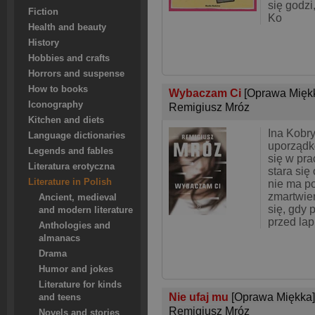
się godzi
Fiction
Ko
Health and beauty
History
Hobbies and crafts
Horrors and suspense
How to books
Wybaczam Ci
[Oprawa Mięk
Iconography
Remigiusz Mróz
Kitchen and diets
Ina Kobr
Language dictionaries
uporządk
Legends and fables
się w pr
Literatura erotyczna
stara się
Literature in Polish
nie ma 
zmartwie
Ancient, medieval
się, gdy 
and modern literature
przed lap
Anthologies and
almanacs
Drama
Humor and jokes
Literature for kinds
Nie ufaj mu
[Oprawa Miękka]
and teens
Remigiusz Mróz
Novels and stories