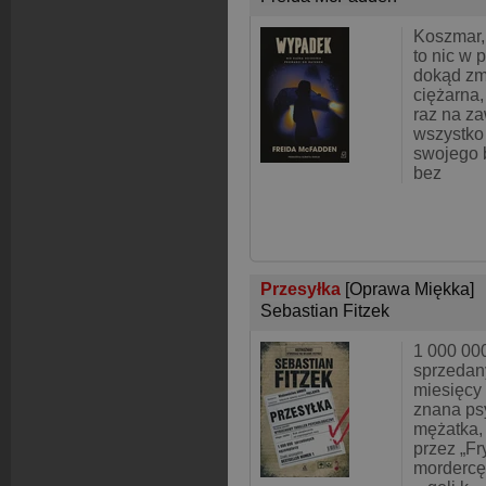
Koszmar,
to nic w 
dokąd zmi
ciężarna
raz na z
wszystko
swojego b
bez
Przesyłka
[Oprawa Miękka]
Sebastian Fitzek
1 000 00
sprzedan
miesięcy
znana psy
mężatka,
przez „Fr
mordercę,