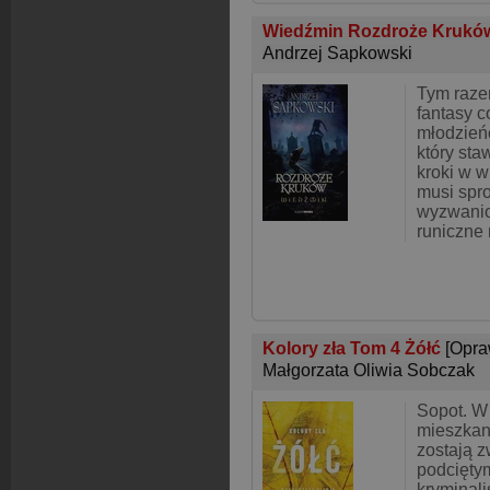
Wiedźmin Rozdroże Kruk
Andrzej Sapkowski
Tym razem
fantasy c
młodzieńc
który sta
kroki w w
musi spro
wyzwanio
runiczne
Kolory zła Tom 4 Żółć
[Opra
Małgorzata Oliwia Sobczak
Sopot. 
mieszkan
zostają 
podciętym
kryminali