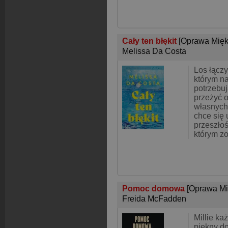
Cały ten błękit
[Oprawa Mięk
Melissa Da Costa
Los łącz
którym na
potrzebuj
przeżyć o
własnych
chce się 
przeszłoś
którym zos
Pomoc domowa
[Oprawa Mi
Freida McFadden
Millie ka
piękny d