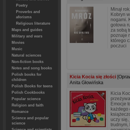
Poetry
Minął rok
Proverbs and
Kobryn wy
aforisms
nogami. K
Religious literature
gotowa ru
za sobą t
Maps and guides
poznaje 
Military and wars
którego c
Movies
poczuci
Music
Natural sciences
Non-fiction books
Notes and song books
Polish books for
Kicia Kocia się złości
[Opra
children
Anita Głowińska
Polish Books for teens
Polish Cookbooks
Kicia Koc
przeżywa
Popular science
Emocje t
Religion and faith
każdego 
Romance
książeczc
Science and popular
uczy się, 
science
trudnym, 
ogarniaj
Science and scientists