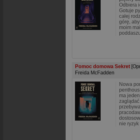
Odbiera i
Gotuje py
całej rod
górę, aby
moim mał
poddaszu
Pomoc domowa Sekret
[Op
Freida McFadden
Nowa po
penthous
ma jeden
zaglądać 
przebywa
pracodawc
dostosowa
nie ryzyk