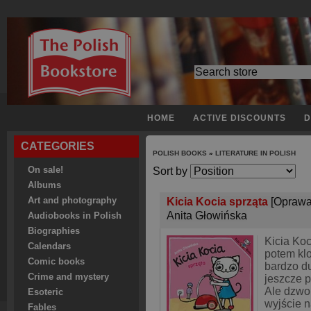
HOME
ACTIVE DISCOUNTS
D
CATEGORIES
POLISH BOOKS
»
LITERATURE IN POLISH
On sale!
Sort by
Albums
Art and photography
Kicia Kocia sprząta
[Oprawa
Anita Głowińska
Audiobooks in Polish
Biographies
Kicia Koc
Calendars
potem kl
Comic books
bardzo d
Crime and mystery
jeszcze 
Ale dzwo
Esoteric
wyjście n
Fables