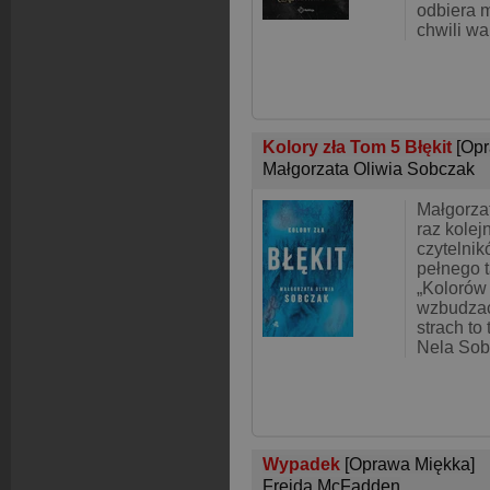
odbiera 
chwili wal
Kolory zła Tom 5 Błękit
[Op
Małgorzata Oliwia Sobczak
Małgorza
raz kolej
czytelni
pełnego 
„Kolorów 
wzbudzać 
strach to
Nela Soba
Wypadek
[Oprawa Miękka]
Freida McFadden