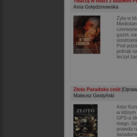
Twarzą w twarz z diabłem P
Ania Golędzinowska
Żyła w bl
Mediolan 
czerwone
gazet, n
siostrzen
Pod pozo
jednak sa
leczył ża
Złoto Paradoks cnót
[Opraw
Mateusz Gostyński
Artur Kon
w którym 
GPS-a śl
niego. Gd
prawda r
świadomo