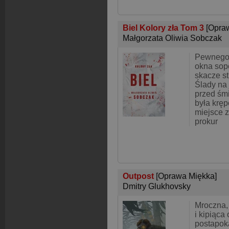
Biel Kolory zła Tom 3
[Opra
Małgorzata Oliwia Sobczak
Pewnego
okna sop
skacze s
Ślady na 
przed śmi
była krę
miejsce 
prokur
Outpost
[Oprawa Miękka]
Dmitry Glukhovsky
Mroczna,
i kipiąca
postapoka