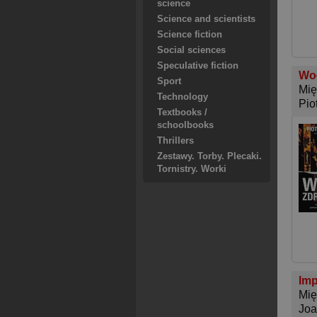
science
Science and scientists
Science fiction
Social sciences
Speculative fiction
Woł
Sport
Mię
Technology
Pio
Textbooks /
schoolbooks
Thrillers
Zestawy. Torby. Plecaki.
Tornistry. Worki
Imp
Mię
Joa