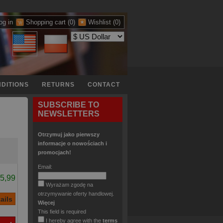
og in
Shopping cart
(0)
Wishlist
(0)
DITIONS
RETURNS
CONTACT
SUBSCRIBE TO
NEWSLETTERS
Otrzymuj jako pierwszy
informacje o nowościach i
promocjach!
Email:
5,99
Wyrażam zgodę na
otrzymywanie oferty handlowej.
Więcej
This field is required
I hereby agree with the
terms