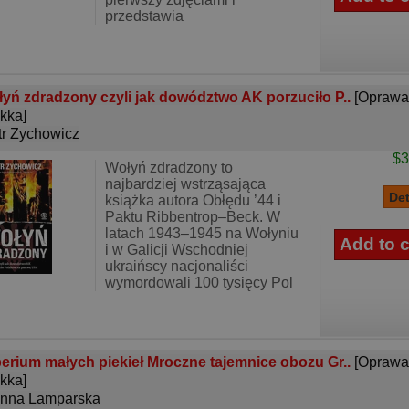
przedstawia
yń zdradzony czyli jak dowództwo AK porzuciło P..
[Oprawa
kka]
tr Zychowicz
$3
Wołyń zdradzony to
najbardziej wstrząsająca
książka autora Obłędu ’44 i
Paktu Ribbentrop–Beck. W
latach 1943–1945 na Wołyniu
i w Galicji Wschodniej
ukraińscy nacjonaliści
wymordowali 100 tysięcy Pol
erium małych piekieł Mroczne tajemnice obozu Gr..
[Oprawa
kka]
nna Lamparska