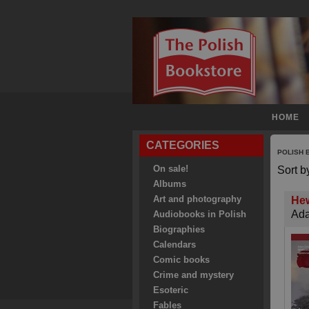
HOME
CATEGORIES
POLISH
On sale!
Sort b
Albums
Art and photography
Hew
Ad
Audiobooks in Polish
Biographies
Calendars
Comic books
Crime and mystery
Esoteric
Fables