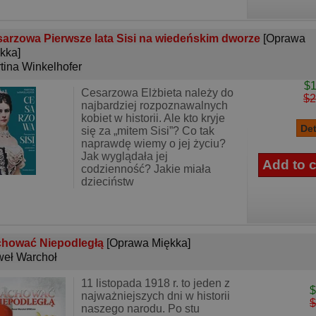
arzowa Pierwsze lata Sisi na wiedeńskim dworze
[Oprawa
kka]
tina Winkelhofer
$1
Cesarzowa Elżbieta należy do
$2
najbardziej rozpoznawalnych
kobiet w historii. Ale kto kryje
się za „mitem Sisi”? Co tak
naprawdę wiemy o jej życiu?
Jak wyglądała jej
codzienność? Jakie miała
dzieciństw
chować Niepodległą
[Oprawa Miękka]
eł Warchoł
11 listopada 1918 r. to jeden z
$
najważniejszych dni w historii
$
naszego narodu. Po stu