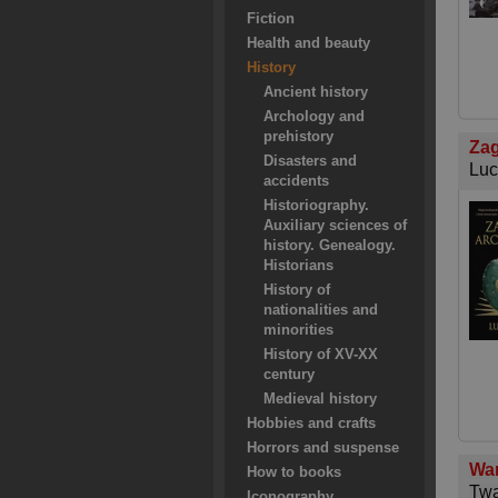
Fiction
Health and beauty
History
Ancient history
Archology and
prehistory
Zag
Disasters and
Luc
accidents
Historiography.
Auxiliary sciences of
history. Genealogy.
Historians
History of
nationalities and
minorities
History of XV-XX
century
Medieval history
Hobbies and crafts
Horrors and suspense
War
How to books
Twa
Iconography