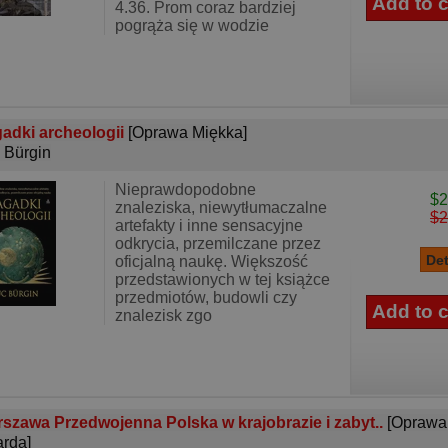
4.36. Prom coraz bardziej
pogrąża się w wodzie
adki archeologii
[Oprawa Miękka]
 Bürgin
Nieprawdopodobne
$2
znaleziska, niewytłumaczalne
$2
artefakty i inne sensacyjne
odkrycia, przemilczane przez
oficjalną naukę. Większość
przedstawionych w tej książce
przedmiotów, budowli czy
znalezisk zgo
szawa Przedwojenna Polska w krajobrazie i zabyt..
[Oprawa
rda]