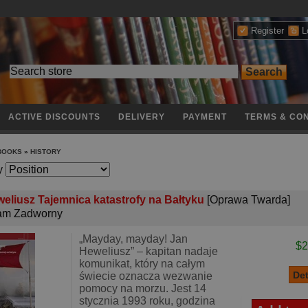
Register
L
ACTIVE DISCOUNTS
DELIVERY
PAYMENT
TERMS & CON
 BOOKS
»
HISTORY
y
eliusz Tajemnica katastrofy na Bałtyku
[Oprawa Twarda]
am Zadworny
„Mayday, mayday! Jan
$2
Heweliusz” – kapitan nadaje
komunikat, który na całym
świecie oznacza wezwanie
pomocy na morzu. Jest 14
stycznia 1993 roku, godzina