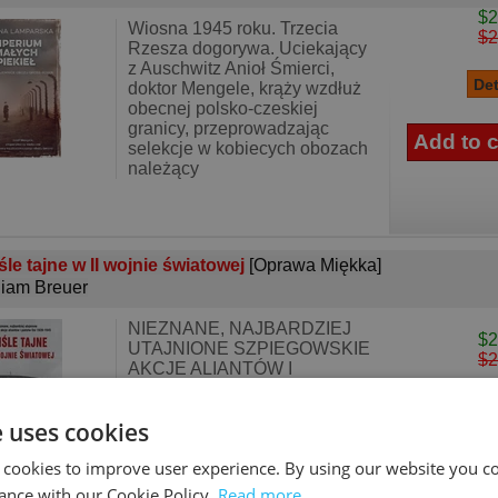
$2
Wiosna 1945 roku. Trzecia
$2
Rzesza dogorywa. Uciekający
z Auschwitz Anioł Śmierci,
doktor Mengele, krąży wzdłuż
obecnej polsko-czeskiej
granicy, przeprowadzając
selekcje w kobiecych obozach
należący
śle tajne w II wojnie światowej
[Oprawa Miękka]
liam Breuer
NIEZNANE, NAJBARDZIEJ
$2
UTAJNIONE SZPIEGOWSKIE
$2
AKCJE ALIANTÓW I
PAŃSTW OSI 1939–1945.
Nieznana wojna wywiadów i
e uses cookies
kontrwywiadów: dywersja,
sabotaż, dezinformacja,
 cookies to improve user experience. By using our website you co
szantaż, fałszerstwa,
porwania, zamachy
ance with our Cookie Policy.
Read more