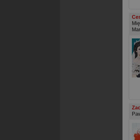
Ces
Mię
Mar
Za
Paw