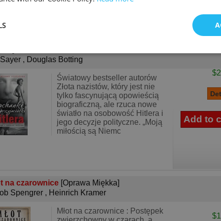
LS
A
hanki i przyjaciółki Hitlera Życie intymne dykt..
[Oprawa
kka]
 Sayer
,
Douglas Botting
$2
Światowy bestseller autorów
Złota nazistów, który jest nie
tylko fascynującą opowieścią
biograficzną, ale rzuca nowe
światło na osobowość Hitlera i
jego decyzje polityczne. „Moją
miłością są Niemc
t na czarownice
[Oprawa Miękka]
ob Spengrer
,
Heinrich Kramer
Młot na czarownice : Postępek
$1
zwierzchowny w czarach, a