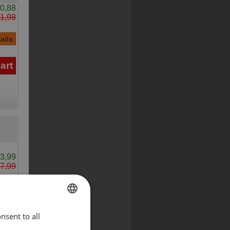
0,88
1,98
3,99
7,99
nsent to all
ENGLISH