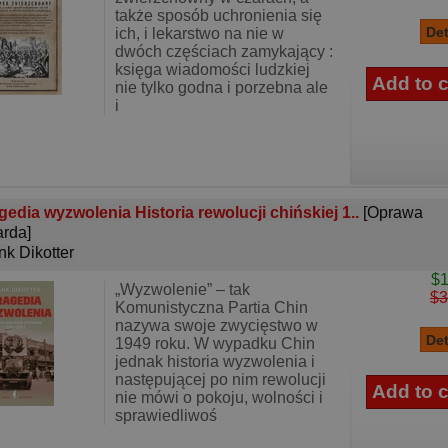
także sposób uchronienia się
ich, i lekarstwo na nie w
dwóch częściach zamykający :
księga wiadomości ludzkiej
nie tylko godna i porzebna ale
i
gedia wyzwolenia Historia rewolucji chińskiej 1..
[Oprawa
rda]
nk Dikotter
$1
„Wyzwolenie” – tak
$3
Komunistyczna Partia Chin
nazywa swoje zwycięstwo w
1949 roku. W wypadku Chin
jednak historia wyzwolenia i
następującej po nim rewolucji
nie mówi o pokoju, wolności i
sprawiedliwoś