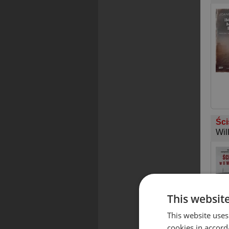
Ści
Wil
This websit
This website uses
cookies in accord