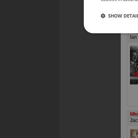
SHOW DETAI
Koc
Mię
Ian
Mło
Jac