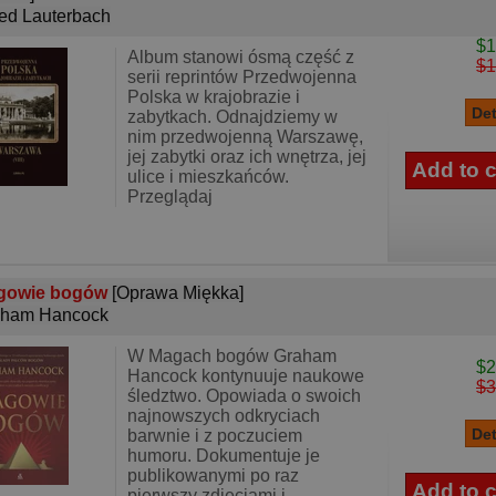
red Lauterbach
$1
Album stanowi ósmą część z
$1
serii reprintów Przedwojenna
Polska w krajobrazie i
zabytkach. Odnajdziemy w
nim przedwojenną Warszawę,
jej zabytki oraz ich wnętrza, jej
ulice i mieszkańców.
Przeglądaj
gowie bogów
[Oprawa Miękka]
aham Hancock
W Magach bogów Graham
$2
Hancock kontynuuje naukowe
$3
śledztwo. Opowiada o swoich
najnowszych odkryciach
barwnie i z poczuciem
humoru. Dokumentuje je
publikowanymi po raz
pierwszy zdjęciami i