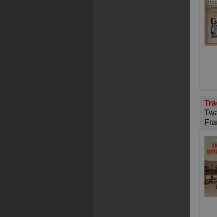
Tra
Twa
Fra