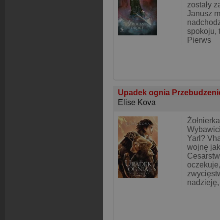
zostały z
Janusz my
nadchodz
spokoju, 
Pierws
Upadek ognia Przebudzeni
Elise Kova
Żołnierk
Wybawici
Yarl? Vha
wojnę ja
Cesarstw
oczekuje
zwycięst
nadzieję