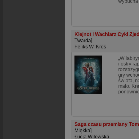
wybucha 
Klejnot i Wachlarz Cykl Zj
Twarda]
Feliks W. Kres
„W labiry
i ostry r
rozstrzyg
gry wchod
świata, n
mało. Kre
ponownie
Saga czasu przemiany Tom 2
Miękka]
Łucja Wilewska