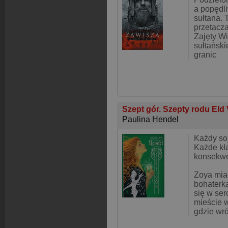
a popędl
sułtana.
przetacza
Zajęty Wi
sułtański
granic
Szept gór. Szepty rodu Eld 
Paulina Hendel
Każdy so
Każde kł
konsekwe
Zoya mia
bohaterka
się w ser
mieście 
gdzie wr