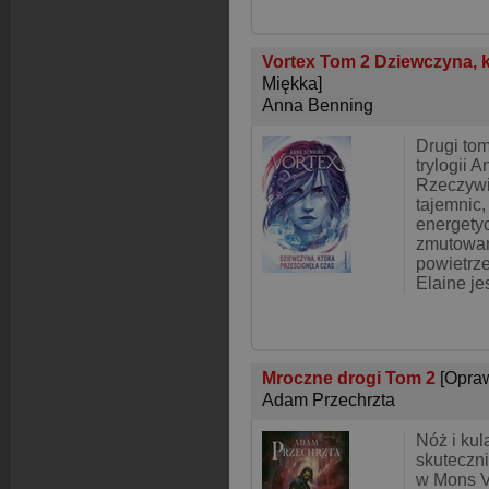
Vortex Tom 2 Dziewczyna, k
Miękka]
Anna Benning
Drugi tom
trylogii 
Rzeczywis
tajemnic, 
energetyc
zmutowan
powietrze
Elaine j
Mroczne drogi Tom 2
[Opra
Adam Przechrzta
Nóż i kul
skuteczni
w Mons Vi