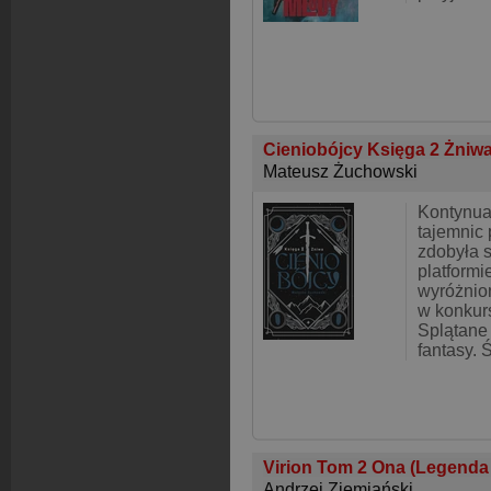
Cieniobójcy Księga 2 Żniw
Mateusz Żuchowski
Kontynuac
tajemnic 
zdobyła s
platformi
wyróżnio
w konkurs
Splątane 
fantasy. 
Virion Tom 2 Ona (Legenda
Andrzej Ziemiański