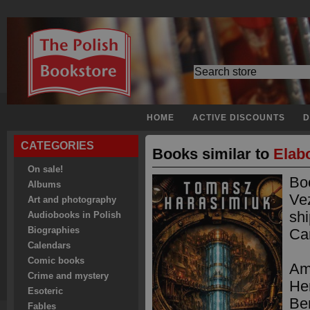
HOME
ACTIVE DISCOUNTS
D
CATEGORIES
Books similar to
Elabo
On sale!
Boo
Albums
Ve
Art and photography
shi
Audiobooks in Polish
Biographies
Ca
Calendars
Comic books
Am
Crime and mystery
He
Esoteric
Be
Fables