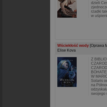
dzieli Ce
zjednocz
rzadki ta
w uśpien
Wściekłość wody
[Oprawa M
Elise Kova
Z BIBLI
CZAROD
CZAROD
BOHATE
W MARIO
Solaris o
na Północ
odzyskał
swojego 