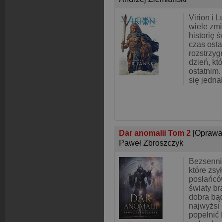
Virion i 
wiele zmi
historię 
czas ost
rozstrzyg
dzień, kt
ostatnim.
się jedna
Dar anomalii Tom 2
[Oprawa
Paweł Zbroszczyk
Bezsenni 
które zsy
posłańcó
światy br
dobra bą
najwyżsi
popełnić 