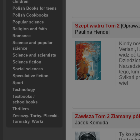
children
Polish Books for teens
Polish Cookbooks
Popular science
Szept wiatru Tom 2
[Oprawa
Religion and faith
Paulina Hendel
Romance
Science and popular
Kiedy no
science
Veriani, 
widzieć t
Science and scientists
Dziedzic
Science fiction
Narzędzi
Social sciences
tego, kim
Speculative fiction
Svikari p
wiel
Sport
Technology
Textbooks /
schoolbooks
Thrillers
Zestawy. Torby. Plecaki.
Zawisza Tom 2 Złamany pó
Tornistry. Worki
Jacek Komuda
Tylko zj
Podzielon