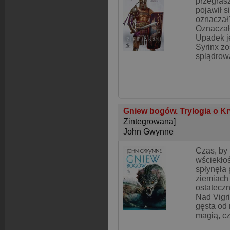
przegrasz
pojawił s
oznaczał
Oznaczał
Upadek je
Syrinx zo
splądrow
Gniew bogów. Trylogia o K
Zintegrowana]
John Gwynne
Czas, by
wściekłoś
spłynęła
ziemiach
ostateczn
Nad Vigr
gęsta od 
magią, c