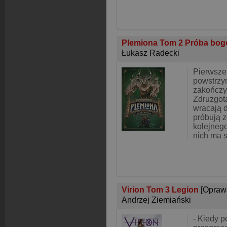
Plemiona Tom 2 Próba bo
Łukasz Radecki
Pierwsze
powstrz
zakończył
Zdruzgot
wracają 
próbują z
kolejnego
nich ma 
Virion Tom 3 Legion
[Opraw
Andrzej Ziemiański
- Kiedy p