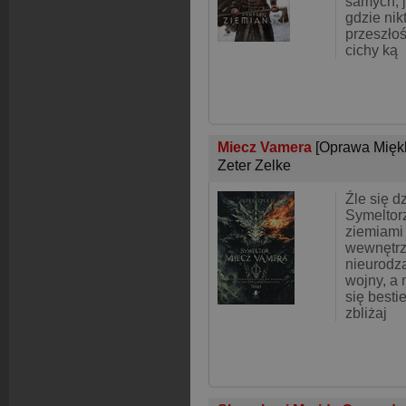
samych, j
gdzie nik
przeszło
cichy ką
Miecz Vamera
[Oprawa Mięk
Zeter Zelke
Źle się d
Symeltorz
ziemiami 
wewnętrz
nieurodza
wojny, a
się best
zbliżaj