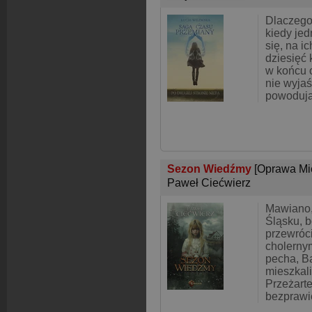
Dlaczego 
kiedy je
się, na i
dziesięć
w końcu o
nie wyjaś
powoduj
Sezon Wiedźmy
[Oprawa Mi
Paweł Ciećwierz
Mawiano,
Śląsku, b
przewróc
cholerny
pecha, Ba
mieszkali
Przeżarte
bezprawi