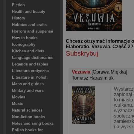
Fiction
Health and beauty
History
Hobbies and crafts
Horrors and suspense
How to books
Chcesz otrzymać informacje 
Iconography
Elaboratio. Vezuwia. Część 2?
Kitchen and diets
Subskrybuj
Language dictionaries
Legends and fables
Literatura erotyczna
Vezuwia
[Oprawa Miękka]
Literature in Polish
Tomasz Harasimiuk
Maps and guides
Wystarczy
Military and wars
zapłonął
Movies
to miast
Music
wulkanu,
wyznaczn
Natural sciences
społeczn
Non-fiction books
zamieszk
Notes and song books
najwyższe
Polish books for