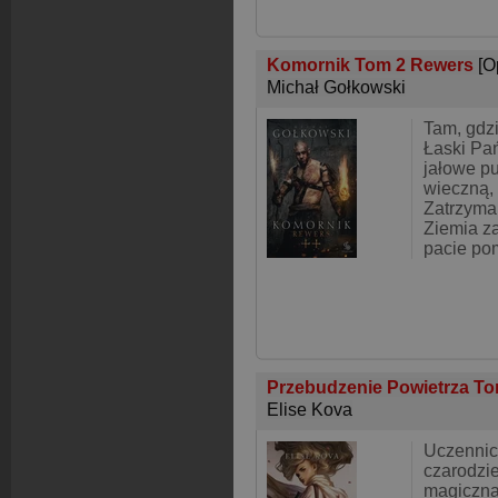
Komornik Tom 2 Rewers
[O
Michał Gołkowski
Tam, gdzi
Łaski Pań
jałowe p
wieczną,
Zatrzyma
Ziemia z
pacie po
Przebudzenie Powietrza T
Elise Kova
Uczennica
czarodzie
magiczna