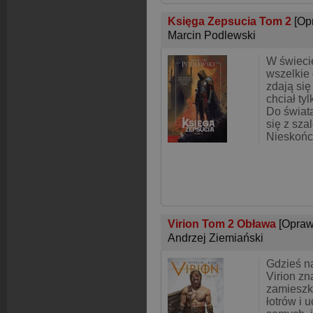
Księga Zepsucia Tom 2
[Op
Marcin Podlewski
W świeci
wszelkie 
zdają si
chciał ty
Do świata
się z sza
Nieskońc
Virion Tom 2 Obława
[Opraw
Andrzej Ziemiański
Gdzieś n
Virion zn
zamieszk
łotrów i 