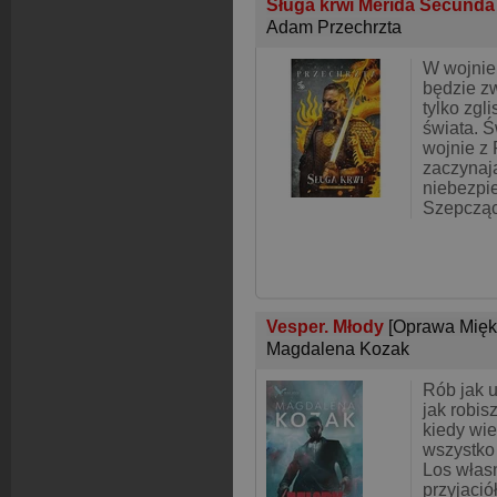
Sługa krwi Merida Secund
Adam Przechrzta
W wojnie
będzie z
tylko zgl
świata. Ś
wojnie z 
zaczynaj
niebezpi
Szepcząc
Vesper. Młody
[Oprawa Mięk
Magdalena Kozak
Rób jak 
jak robisz
kiedy wi
wszystko
Los własn
przyjació