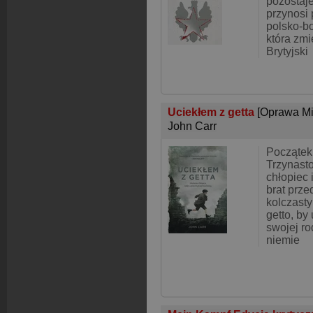
pozostaje
przynosi 
polsko-b
która zmie
Brytyjski
Uciekłem z getta
[Oprawa Mi
John Carr
Początek
Trzynasto
chłopiec 
brat prze
kolczasty
getto, by
swojej ro
niemie