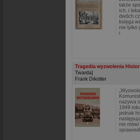
także spo
ich, i le
dwóch cz
księga w
nie tylko
i
Tragedia wyzwolenia Histori
Twarda]
Frank Dikotter
„Wyzwole
Komunist
nazywa s
1949 rok
jednak hi
następują
nie mówi 
sprawied