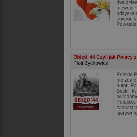
dwudziest
niewoli 
odzyskała
powrócił
Powstała
Obłęd '44 Czyli jak Polacy z
Piotr Zychowicz
Polskie 
nie zdało
autor "P
Beck", ks
świadomo
Polaków.
zamiast n
kierowni