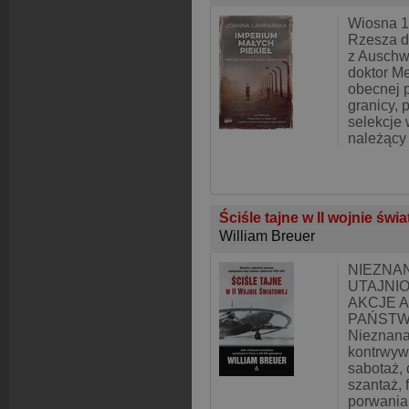
Wiosna 1
Rzesza d
z Auschwi
doktor M
obecnej p
granicy,
selekcje
należący
Ściśle tajne w II wojnie świ
William Breuer
NIEZNAN
UTAJNI
AKCJE A
PAŃSTW 
Nieznana
kontrwyw
sabotaż, 
szantaż, 
porwania