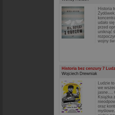
Historia 
Żydówek,
koncentr
udało się
przed opr
uniknąć 
rozpoczyn
wojny św
Historia bez cenzury 7 Ludz
Wojciech Drewniak
Ludzie to
we wszec
jasne….
Książka z
nieodpowi
oraz kont
myślowe. 