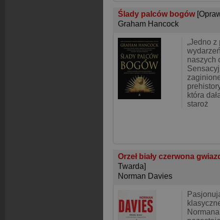
Ślady palców bogów
[Opra
Graham Hancock
„Jedno z
wydarzeń
naszych 
Sensacyj
zaginion
prehistor
która dał
staroż
Orzeł biały czerwona gwiaz
Twarda]
Norman Davies
Pasjonuj
klasyczn
Normana 