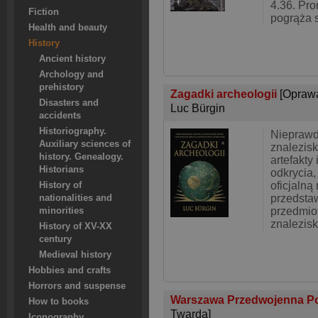
4.36. Pro
Fiction
pogrąża 
Health and beauty
History
Ancient history
Archology and
prehistory
Zagadki archeologii
[Opraw
Disasters and
Luc Bürgin
accidents
Historiography.
Niepraw
Auxiliary sciences of
znalezis
history. Genealogy.
artefakty
Historians
odkrycia,
oficjalną
History of
przedstaw
nationalities and
przedmio
minorities
znalezis
History of XV-XX
century
Medieval history
Hobbies and crafts
Horrors and suspense
Warszawa Przedwojenna Pols
How to books
Twarda]
Iconography