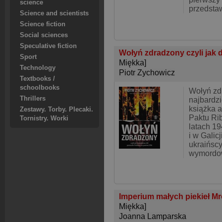
science
przedsta
Science and scientists
Science fiction
Social sciences
Speculative fiction
Wołyń zdradzony czyli jak 
Sport
Miękka]
Technology
Piotr Zychowicz
Textbooks /
schoolbooks
Wołyń zd
Thrillers
najbardzi
książka a
Zestawy. Torby. Plecaki.
Paktu Ri
Tornistry. Worki
latach 1
i w Galic
ukraińscy
wymordow
Imperium małych piekieł Mr
Miękka]
Joanna Lamparska