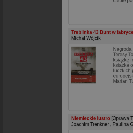
ciebie p
Treblinka 43 Bunt w fabryc
Michał Wójcik
Nagroda
Teresy To
książkę 
książka o
ludzkich
europejski
Marian Tu
Niemieckie lustro
[Oprawa T
Joachim Trenkner
,
Paulina G