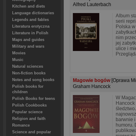
Alfred Lauterbach
Kitchen and diets
Language dictionaries
Album st
Legends and fables
serii rep
Polska w 
Literatura erotyczna
zabytkac
Literature in Polish
nim prze
Maps and guides
jej zabytk
Military and wars
ulice i m
Movies
Przegląd
Music
Natural sciences
Non-fiction books
Notes and song books
Magowie bogów
[Oprawa Mi
Graham Hancock
Polish books for
children
W Magac
Polish Books for teens
Hancock 
Polish Cookbooks
śledztwo
Popular science
najnowsz
Religion and faith
barwnie 
humoru. 
Romance
publikow
Science and popular
pierwszy 