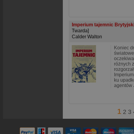
Imperium tajemnic Brytyjski
Twarda]
Calder Walton
Koniec d
światowej
oczekiwa
różnych 
rozgorzał
Imperium 
ku upadko
agentów 
1
2
3