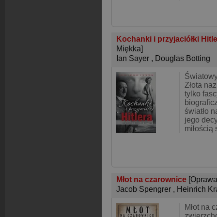
Kochanki i przyjaciółki Hitl
Miękka]
Ian Sayer
,
Douglas Botting
Światowy
Złota nazi
tylko fas
biografic
światło n
jego decy
miłością
Młot na czarownice
[Oprawa
Jacob Spengrer
,
Heinrich K
Młot na 
zwierzch