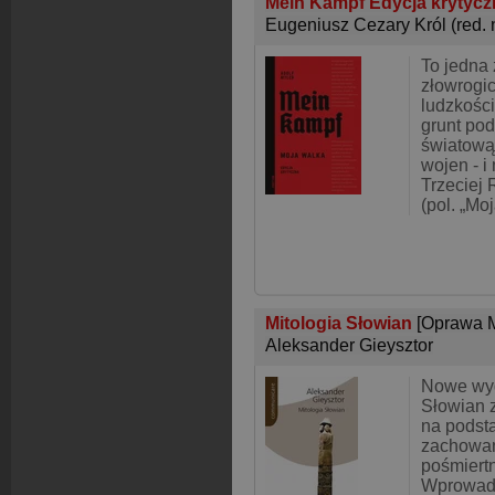
Mein Kampf Edycja krytyc
Eugeniusz Cezary Król (red.
To jedna 
złowrogic
ludzkości
grunt po
światową
wojen - 
Trzeciej 
(pol. „Mo
Mitologia Słowian
[Oprawa 
Aleksander Gieysztor
Nowe wyd
Słowian 
na podst
zachowan
pośmiertn
Wprowad