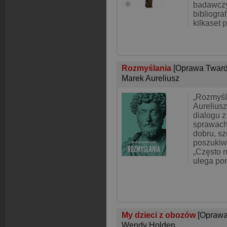
badawczy
bibliogra
kilkaset p
Rozmyślania
[Oprawa Tward
Marek Aureliusz
„Rozmyśl
Aureliusz
dialogu 
sprawach
dobru, sz
poszukiw
„Często m
ulega por
My dzieci z obozów
[Oprawa
Wendy Holden