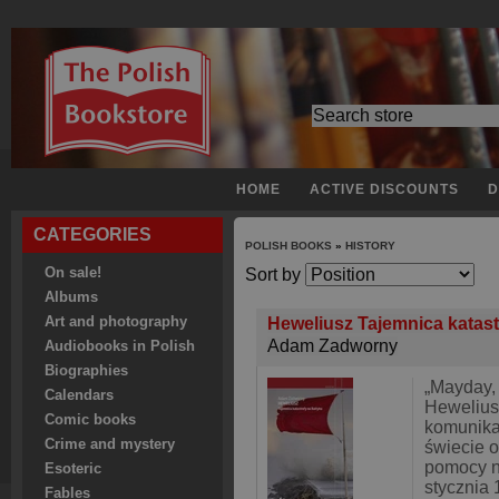
HOME
ACTIVE DISCOUNTS
D
CATEGORIES
POLISH BOOKS
»
HISTORY
On sale!
Sort by
Albums
Art and photography
Heweliusz Tajemnica katast
Adam Zadworny
Audiobooks in Polish
Biographies
„Mayday,
Calendars
Hewelius
Comic books
komunikat
Crime and mystery
świecie 
pomocy n
Esoteric
stycznia 
Fables