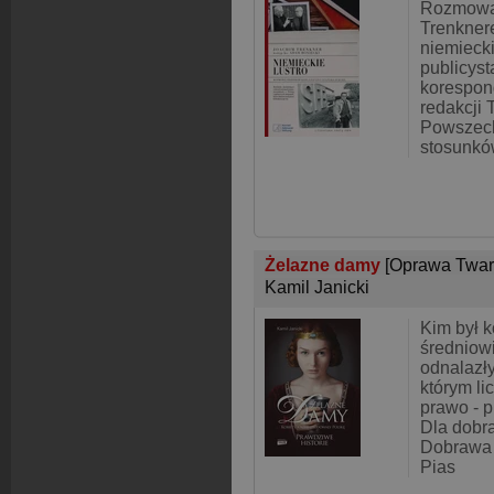
Rozmowa
Trenkner
niemieck
publicyst
korespon
redakcji 
Powszech
stosunkó
Żelazne damy
[Oprawa Twar
Kamil Janicki
Kim był k
średniow
odnalazły
którym li
prawo - p
Dla dobra
Dobrawa 
Pias