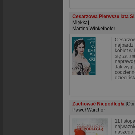
Cesarzowa Pierwsze lata S
Miękka]
Martina Winkelhofer
Cesarzow
najbardz
kobiet w h
się za „m
naprawdę
Jak wyglą
codzienn
dziecińs
Zachować Niepodległą
[Op
Paweł Warchoł
11 listop
najważnie
naszego 